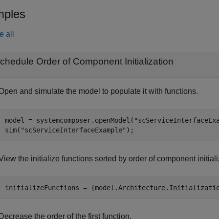
ples
e all
chedule Order of Component Initialization
Open and simulate the model to populate it with functions.
model = systemcomposer.openModel(
"scServiceInterfaceEx
sim(
"scServiceInterfaceExample"
);
View the initialize functions sorted by order of component initiali
initializeFunctions = {model.Architecture.Initializati
Decrease the order of the first function.