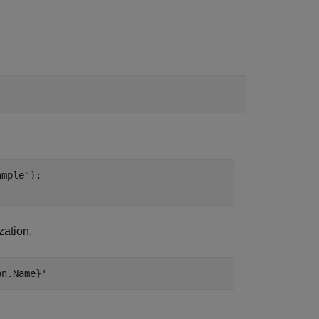
ample"
);

zation.
on.Name}'