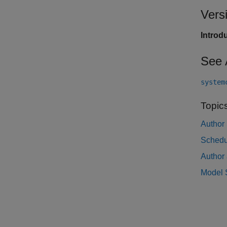
Vers
Introd
See 
system
Topic
Author 
Schedul
Author 
Model S