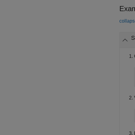
Exam
collaps
S