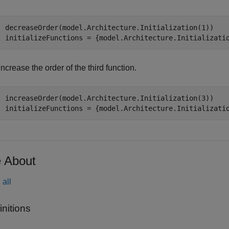
decreaseOrder(model.Architecture.Initialization(1))

initializeFunctions = {model.Architecture.Initializati
Increase the order of the third function.
increaseOrder(model.Architecture.Initialization(3))

initializeFunctions = {model.Architecture.Initializati
 About
all
initions