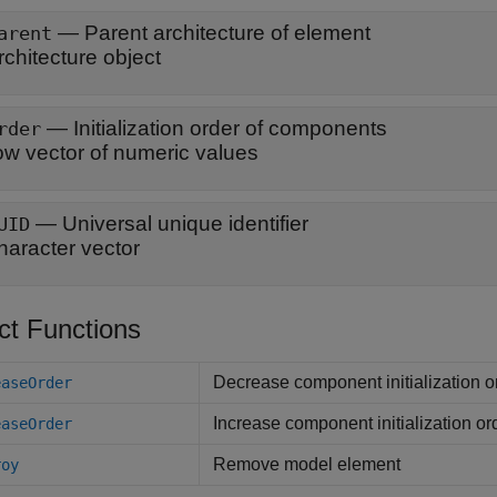
—
Parent architecture of element
arent
rchitecture object
—
Initialization order of components
rder
ow vector of numeric values
—
Universal unique identifier
UID
haracter vector
ct Functions
Decrease component initialization o
easeOrder
Increase component initialization or
easeOrder
Remove model element
roy