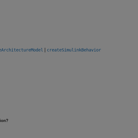
|
eArchitectureModel
createSimulinkBehavior
tion?