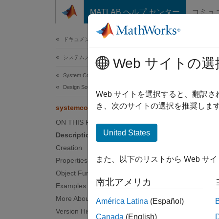
コンテンツへスキップ
MATLAB ヘルプ センター
コミュ
ドキュメ
ドキュメンテーションのホーム
システムズ エンジニアリング
syst
Web サイトの選
System Composer
Design Software Architectures
Softwar
Web サイトを選択すると、翻訳
Since 
き、次のサイトの選択を推奨します
systemcomposer.arch.InitializeFunction
expand 
ON THIS PAGE
United States
Description
Desc
Creation
また、以下のリストから Web サ
Properties
An
Ini
Object Functions
南北アメリカ
Use th
Examples
More About
América Latina
(Español)
Crea
Version History
Canada
(English)