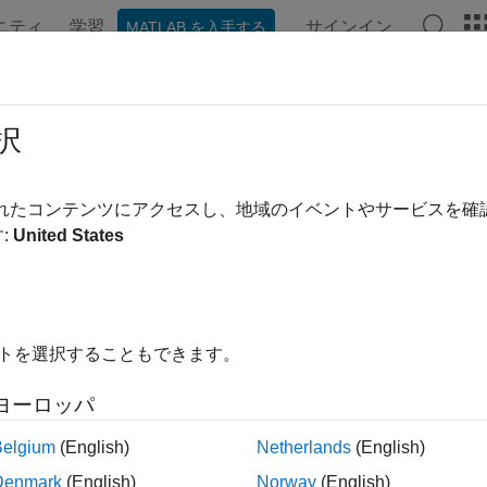
ニティ
学習
サインイン
MATLAB を入手する
ンテーション
例
関数
ブロック
アプリ
Videos
emcomposer.arch.InitializeFunction
択
e component initialize function
されたコンテンツにアクセスし、地域のイベントやサービスを
R2024b
:
United States
all in page
ription
イトを選択することもできます。
object represents an initialize function in a so
tializeFunction
ヨーロッパ
e
Functions Editor
to schedule the order of component initializati
Belgium
(English)
Netherlands
(English)
tion
Denmark
(English)
Norway
(English)