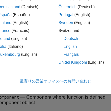
tialize functions in a software architecture model by using the
In
Deutschland
(Deutsch)
Österreich
(Deutsch)
object.
composer.arch.Architecture
España
(Español)
Portugal
(English)
inland
(English)
Sweden
(English)
l = systemcomposer.openModel(
'ThrottleControlComposition
France
(Français)
Switzerland
'ThrottleControlComposition'
);

ializeFunctions = model.Architecture.Initialization
reland
(English)
Deutsch
talia
(Italiano)
English
erties
Luxembourg
(English)
Français
all
United Kingdom
(English)
—
Architecture model
odel
odel object
最寄りの営業オフィスへのお問い合わせ
—
Component where function is defined
omponent
omponent object