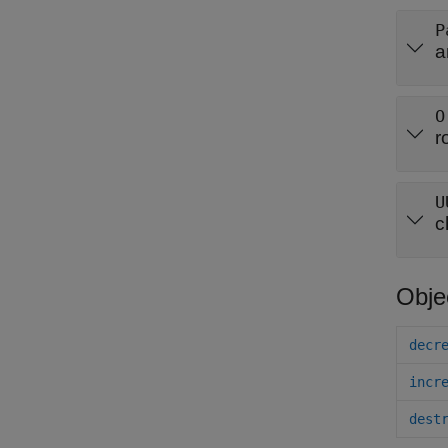
P
a
O
r
U
c
Obje
decr
incr
dest