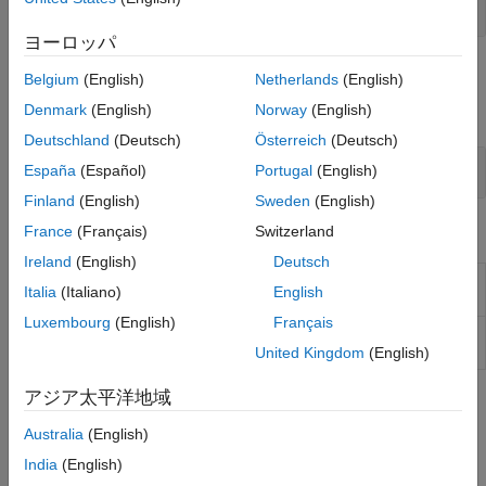
シーケンス図
ヨーロッパ
関数
Belgium
(English)
Netherlands
(English)
Denmark
(English)
Norway
(English)
すべて展開する
Deutschland
(Deutsch)
Österreich
(Deutsch)
シーケンス図
España
(Español)
Portugal
(English)
Finland
(English)
Sweden
(English)
ツール
France
(Français)
Switzerland
Ireland
(English)
Deutsch
アーキテクチャ ビ
Create and manage views and
Italia
(Italiano)
English
ュー ギャラリー
sequence diagrams
Luxembourg
(English)
Français
シーケンス ビュー
Visualize messages, events, states,
アー
transitions, and functions
United Kingdom
(English)
アジア太平洋地域
トピック
Australia
(English)
シーケンス図を使用したシステムの動作の記述
India
(English)
System Composer のシーケンス図で相互作用を使ってモデルの