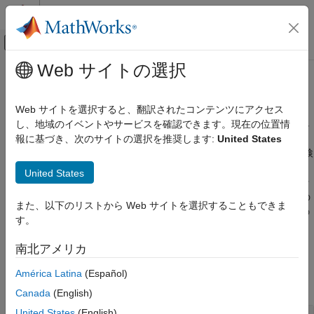
コンテンツへスキップ
MATLAB ヘルプ センター
オフキャンバス ナビゲーション メ
メインコンテンツ
Web サイトの選択
ドキュメンテーションのホーム
シーケンス図の記述
システムズ エンジニアリング
Web サイトを選択すると、翻訳されたコンテンツにアクセス
コンポーネント間の相互作用をメッセージ交換のシーケンスとし
し、地域のイベントやサービスを確認できます。現在の位置情
System Composer
て指定し、システム設計をシミュレーションして検証する
報に基づき、次のサイトの選択を推奨します:
United States
システムの動作の記述
アーキテクチャ モデルの動作を反復的にシミュレーションして検
カテゴリ
証するには、シーケンス図を作成します。System Composer™
United States
のシーケンス図を使用して、コンポーネント間の相互作用をメッ
アクティビティ図の記述
セージ交換のシーケンスとして記述します。コンポーネント間の
シーケンス図の記述
また、以下のリストから Web サイトを選択することもできま
®
通信の指定には、信号ベースと Simulink
のメッセージベースの
コンポーネントの動作の記述
す。
通信を使用します。
南北アメリカ
クラス
América Latina
(Español)
すべて展開する
Canada
(English)
United States
(English)