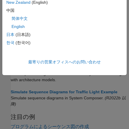
動作を記述する。
New Zealand
(English)
中国
Author Sequence Diagrams Interactively
简体中文
Create lifelines, messages, fragments, and operands for a
sequence diagram.
English
日本
(日本語)
Model Complex Interactions Using Fragments in Sequence
한국
(한국어)
Diagrams
Use combined fragments in sequence diagrams to change
default message activation and ordering.
最寄りの営業オフィスへのお問い合わせ
Author Architecture Models Through Sequence Diagrams
Use sequence diagrams to co-create and synchronize changes
with architecture models.
Simulate Sequence Diagrams for Traffic Light Example
Simulate sequence diagrams in System Composer.
(R2022b 以
降)
注目の例
プログラムによるシーケンス図の作成