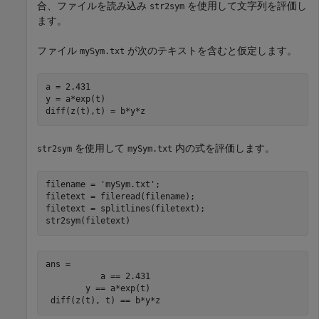
合、ファイルを読み込み
を使用して文字列を評価し
str2sym
ます。
ファイル
が次のテキストを含むと仮定します。
mySym.txt
a = 2.431

y = a*exp(t)

diff(z(t),t) = b*y*z
を使用して
内の式を評価します。
str2sym
mySym.txt
filename = 
'mySym.txt'
;

filetext = fileread(filename);

filetext = splitlines(filetext);

str2sym(filetext)
ans =

           a == 2.431

        y == a*exp(t)

 diff(z(t), t) == b*y*z