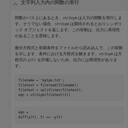
文字列入力内の関数の実行
関数がパス上にあるとき、
は入力の関数を実行しま
str2sym
す。そうでない場合、
は期待されるとおりシンボリ
str2sym
ック オブジェクトを返します。この挙動は、出力に再現性
があることを意味します。
微分方程式と初期条件をファイルから読み込んで、この挙動
を示します。条件における方程式を解きます。
は方
str2sym
程式の
を評価しないため、出力には再現性がありま
y(t)
す。
filename = 
'mySym.txt'
;

filetext = fileread(filename);

filetext = splitlines(filetext);

eqn = str2sym(filetext(1))
eqn =

diff(y(t), t) == -y(t)