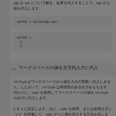
を
について解き、結果を代入することで、
から
eqn
var
eqn
値を代入します。
varVal = solve(eqn,var)
varVal =

 -2

  2
ワークスペースの値を文字列入力に代入
はワークスペースから値を入力の変数へ代入しませ
str2sym
ん。したがって、
は再現性のある出力をもちます。
str2sym
代わりに、
を使用してワークスペースの値を
subs
str2sym
の出力に代入します。
を
に設定します。次に、
を使用、または使用せずに
y
2
subs
を評価して、
が
に値を代入する方法を示しま
'y^2'
subs
y