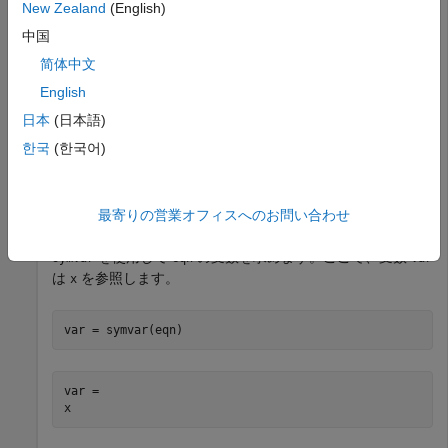
New Zealand
(English)
を評価してこの挙動を示します。関数
は
'x^2 = 4'
str2sym
中国
方程式
を返しますが、
はワークスペースに表示
x^2 == 4
x
简体中文
されません。
English
日本
(日本語)
eqn = str2sym('x^2 = 4')
한국
(한국어)
eqn =

x^2 == 4
最寄りの営業オフィスへのお問い合わせ
を使用して
の変数を求めます。ここで、変数
symvar
eqn
var
は
を参照します。
x
var = symvar(eqn)
var =

x