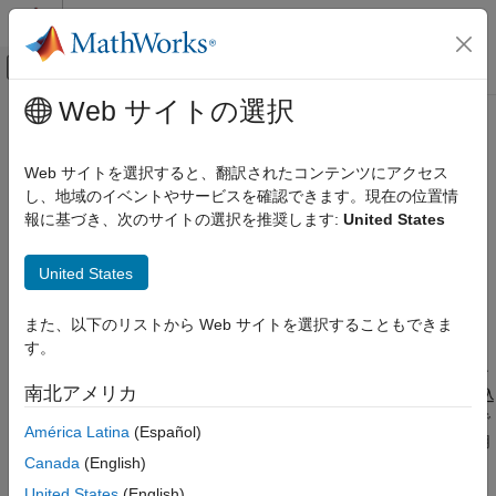
コンテンツへスキップ
MATLAB ヘルプ センター
オフキャンバス ナビゲーション メ
メインコンテンツ
Web サイトの選択
ドキュメンテーションのホーム
str2sym
数学および最適化
Web サイトを選択すると、翻訳されたコンテンツにアクセス
シンボリック式を表す文字列を評価します。
し、地域のイベントやサービスを確認できます。現在の位置情
Symbolic Math Toolbox
報に基づき、次のサイトの選択を推奨します:
United States
MATLAB におけるシンボリック計算
ページ内をすべて折りたたむ
シンボリックの変数、式、関数および設定
構文
United States
Symbolic Math Toolbox
str2sym(symstr)
MATLAB におけるシンボリック計算
また、以下のリストから Web サイトを選択することもできま
説明
シンボリックと数値間の変換
す。
は
を評価します。ここで
はシン
str2sym(
)
symstr
symstr
symstr
str2sym
南北アメリカ
ボリック式を表す文字列です。式をテキスト ファイルから読み込
むか数値を厳密に指定する場合のみ、シンボリック式を文字列で
項目一覧
América Latina
(Español)
入力します。そうでない場合、シンボリック入力に文字列を使用
構文
Canada
(English)
しないでください。
説明
United States
(English)