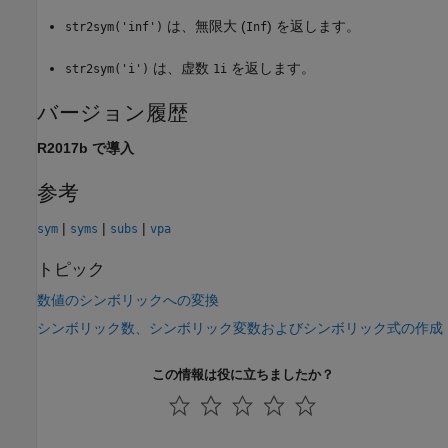
は、無限大 (
) を返します。
str2sym('inf')
Inf
は、虚数
を返します。
str2sym('i')
1i
バージョン履歴
R2017b で導入
参考
|
|
|
sym
syms
subs
vpa
トピック
数値のシンボリックへの変換
シンボリック数、シンボリック変数およびシンボリック式の作成
この情報は役に立ちましたか？