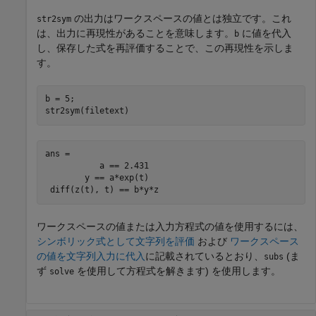
の出力はワークスペースの値とは独立です。これ
str2sym
は、出力に再現性があることを意味します。
に値を代入
b
し、保存した式を再評価することで、この再現性を示しま
す。
b = 5;

str2sym(filetext)
ans =

           a == 2.431

        y == a*exp(t)

 diff(z(t), t) == b*y*z
ワークスペースの値または入力方程式の値を使用するには、
シンボリック式として文字列を評価
および
ワークスペース
の値を文字列入力に代入
に記載されているとおり、
(ま
subs
ず
を使用して方程式を解きます) を使用します。
solve