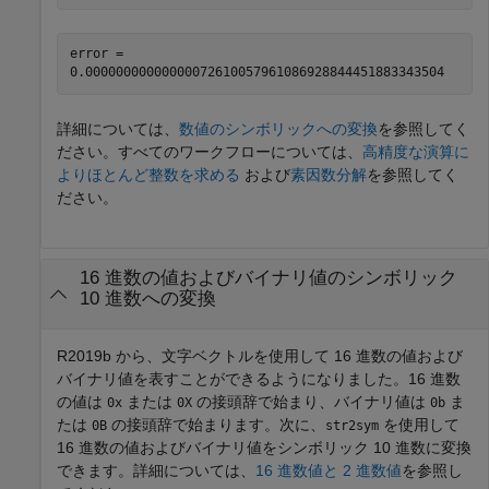
error =

0.00000000000000072610057961086928844451883343504
詳細については、
数値のシンボリックへの変換
を参照してく
ださい。すべてのワークフローについては、
高精度な演算に
よりほとんど整数を求める
および
素因数分解
を参照してく
ださい。
16 進数の値およびバイナリ値のシンボリック
10 進数への変換
R2019b から、文字ベクトルを使用して 16 進数の値および
バイナリ値を表すことができるようになりました。16 進数
の値は
または
の接頭辞で始まり、バイナリ値は
ま
0x
0X
0b
たは
の接頭辞で始まります。次に、
を使用して
0B
str2sym
16 進数の値およびバイナリ値をシンボリック 10 進数に変換
できます。詳細については、
16 進数値と 2 進数値
を参照し