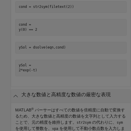
cond = str2sym(filetext(2))
cond =

y(0) == 2
ySol = dsolve(eqn,cond)
ySol =

2*exp(-t)
大きな数値と高精度な数値の厳密な表現
®
MATLAB
パーサーはすべての数値を倍精度に自動で変換す
るため、大きな数値と高精度の数値を文字列として入力する
ことで、元の精度を維持します。
の代わりに、
str2sym
sym
を使用して整数を、
を使用して不動小数点数を入力しま
vpa