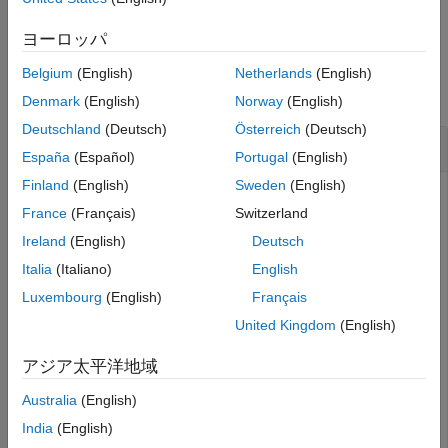
例
例
入力引数
ヨーロッパ
ヒント
例
Belgium
(English)
Netherlands
(English)
バージョン履歴
すべて折りたたむ
参考
Denmark
(English)
Norway
(English)
Deutschland
(Deutsch)
Österreich
(Deutsch)
シンボリック式として文字列を評価
España
(Español)
Portugal
(English)
Finland
(English)
Sweden
(English)
文字列
を評価します。
は期待される結果
'sin(pi)'
str2sym
France
(Français)
Switzerland
を返します。
Ireland
(English)
Deutsch
Italia
(Italiano)
English
str2sym('sin(pi)')
Luxembourg
(English)
Français
United Kingdom
(English)
ans =

0
アジア太平洋地域
では、
演算子が均衡状態を表し、代入を表さない
str2sym
=
Australia
(English)
ことを想定しています。また、
は、文字列に含まれ
str2sym
India
(English)
る変数をワークスペースに追加しません。