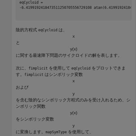
-
6.4199192418473511250705556729108
atan
(
6.419919241847
陰的方程式
は、
eqCycloid
x
と
y
(
x
)
に関する最速降下問題のサイクロイドの解を表します。
次に、
を使用して
をプロットできま
fimplicit
eqCycloid
す。
はシンボリック変数
fimplicit
x
および
y
を含む陰的なシンボリック方程式のみを受け入れるため、シ
ンボリック関数
y
(
x
)
をシンボリック変数
y
に変換します。
を使用して、
mapSymType