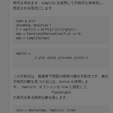
程式を求めます。
を使用して方程式を単純化し、
simplify
想定される形式にします。
syms 
g
y(x)
assume(g,
'positive'
)

f = sqrt((1 + diff(y)^2)/(2*g*y));

eqn = functionalDerivative(f,y) == 0;

eqn = simplify(eqn)
2
y
(
x
)
∂
2
∂
x
2
y
(
x
)
+
∂
∂
x
y
(
x
)
2
=
-
1
この方程式は、最速降下問題の標準の微分方程式です。微分
方程式の解を見つけるには、
を使用しま
dsolve
す。
オプションを
に指定して、
'Implicit'
true
F
(
y
(
x
)
)
=
g
(
x
)
の形式を取る陰的な解を返します。
sols = dsolve(eqn,
'Implicit'
,true)