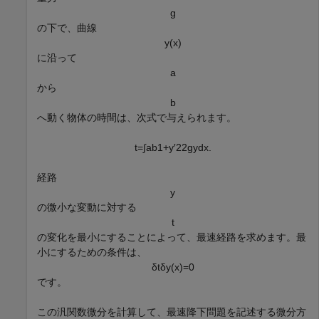
g
の下で、曲線
y
(
x
)
に沿って
a
から
b
へ動く物体の時間は、次式で与えられます。
t
=
∫
a
b
1
+
y
′
2
2
g
y
d
x
.
経路
y
の微小な変動に対する
t
の変化を最小にすることによって、最速経路を求めます。最
小にするための条件は、
δ
t
δ
y
(
x
)
=
0
です。
この汎関数微分を計算して、最速降下問題を記述する微分方