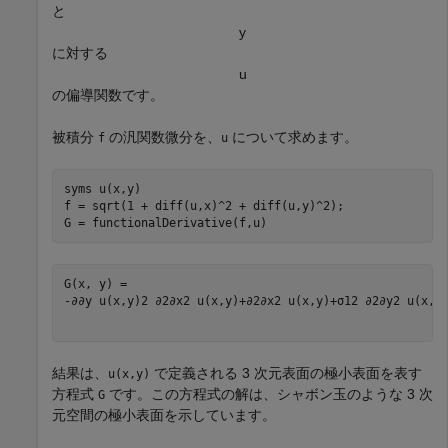
と
y
に対する
u
の偏導関数です。
被積分
の汎関数微分を、
について求めます。
f
u
syms 
u(x,y)
f = sqrt(1 + diff(u,x)^2 + diff(u,y)^2);

G = functionalDerivative(f,u)
-
∂
∂
y
u
(
x
,
y
)
2
∂
2
∂
x
2
u
(
x
,
y
)
+
∂
2
∂
x
2
u
(
x
,
y
)
+
σ
1
2
∂
2
∂
y
2
u
(
x
,
y
結果は、
で定義される 3 次元表面の極小表面を表す
u(x,y)
方程式
です。この方程式の解は、シャボン玉のような 3 次
G
元空間の極小表面を示しています。