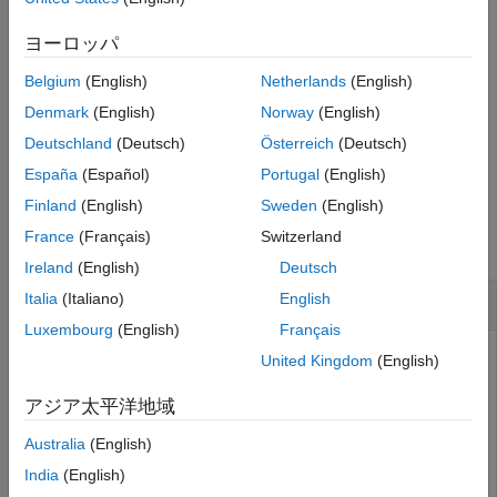
す。汎関数微分は変分導関数としても知られています。
バージョン履歴
ヨーロッパ
参考
がシンボリック関数のベクトルの場合、
y
functionalDerivative
Belgium
(English)
Netherlands
(English)
は
の関数に対する汎関数微分のベクトルを返します。ここで、
y
のすべての関数は同じ独立変数に従属する必要があります。
y
Denmark
(English)
Norway
(English)
Deutschland
(Deutsch)
Österreich
(Deutsch)
例
España
(Español)
Portugal
(English)
例
Finland
(English)
Sweden
(English)
France
(Français)
Switzerland
すべて折りたたむ
Ireland
(English)
Deutsch
単一の関数に対する汎関数微分
Italia
(Italiano)
English
Luxembourg
(English)
Français
United Kingdom
(English)
汎関数
アジア太平洋地域
S
[
y
]
=
∫
b
a
y
(
x
)
sin
(
y
(
x
)
)
d
x
の関数
Australia
(English)
y
India
(English)
に対する汎関数微分を求めます。ここで、被積分は