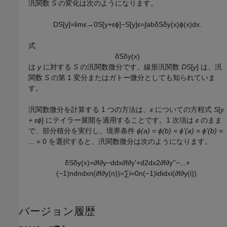
汎関数
S
の変化は次のようになります。
D
S
[
y
]
=
lim
ε
→
0
S
[
y
+
ε
ϕ
]
−
S
[
y
]
ε
=
∫
a
b
δ
S
δ
y
(
x
)
ϕ
(
x
)
d
x
.
式
δ
S
δ
y
(
x
)
は
y
に対する
S
の汎関数微分です。線形汎関数
DS
[
y
]
は、汎
関数
S
の第 1 変分またはガトー微分としても知られていま
す。
汎関数微分を計算する 1 つの方法は、
ε
についての方程式
S
[
y
+ εϕ
]
にテイラー展開を適用することです。1 次項は
ε
のまま
で、部分積分を実行し、境界条件
ϕ(a) = ϕ(b) = ϕ'(a) = ϕ'(b) =
...
= 0
を選択すると、汎関数微分は次のようになります。
δ
S
δ
y
(
x
)
=
∂
f
∂
y
−
d
d
x
∂
f
∂
y
'
+
d
2
d
x
2
∂
f
∂
y
'
'
−
...
+
(
−
1
)
n
d
n
d
x
n
(
∂
f
∂
y
(
n
)
)
=
∑
i
=
0
n
(
−
1
)
i
d
i
d
x
i
(
∂
f
∂
y
(
i
)
)
.
バージョン履歴