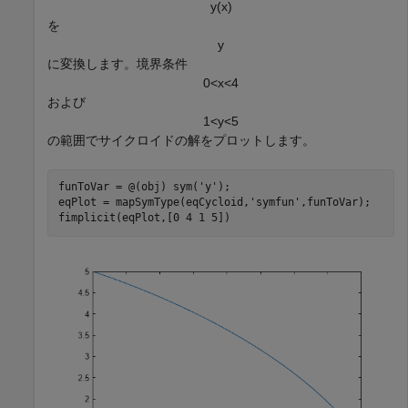
y
(
x
)
を
y
に変換します。境界条件
0
<
x
<
4
および
1
<
y
<
5
の範囲でサイクロイドの解をプロットします。
funToVar = @(obj) sym(
'y'
);

eqPlot = mapSymType(eqCycloid,
'symfun'
,funToVar);

fimplicit(eqPlot,[0 4 1 5])