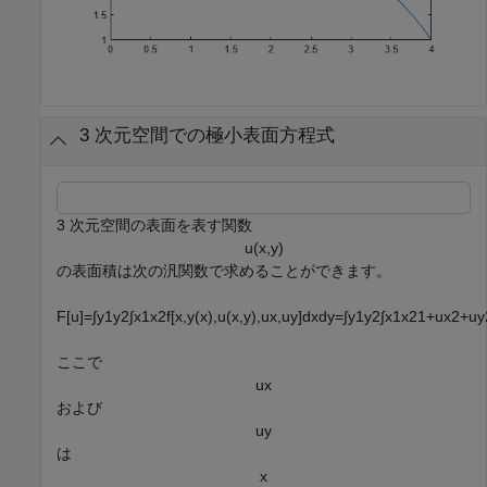
3 次元空間での極小表面方程式
3 次元空間の表面を表す関数
u
(
x
,
y
)
の表面積は次の汎関数で求めることができます。
F
[
u
]
=
∫
y
1
y
2
∫
x
1
x
2
f
[
x
,
y
(
x
)
,
u
(
x
,
y
)
,
u
x
,
u
y
]
d
x
d
y
=
∫
y
1
y
2
∫
x
1
x
2
1
+
u
x
2
+
u
y
ここで
u
x
および
u
y
は
x