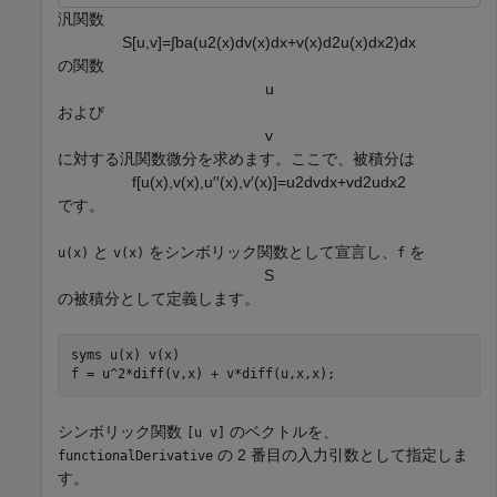
汎関数
S
[
u
,
v
]
=
∫
b
a
(
u
2
(
x
)
d
v
(
x
)
d
x
+
v
(
x
)
d
2
u
(
x
)
d
x
2
)
d
x
の関数
u
および
v
に対する汎関数微分を求めます。ここで、被積分は
f
[
u
(
x
)
,
v
(
x
)
,
u
′
′
(
x
)
,
v
′
(
x
)
]
=
u
2
d
v
d
x
+
v
d
2
u
d
x
2
です。
と
をシンボリック関数として宣言し、
を
u(x)
v(x)
f
S
の被積分として定義します。
syms 
u(x)
v(x)
f = u^2*diff(v,x) + v*diff(u,x,x);
シンボリック関数
のベクトルを、
[u v]
の 2 番目の入力引数として指定しま
functionalDerivative
す。