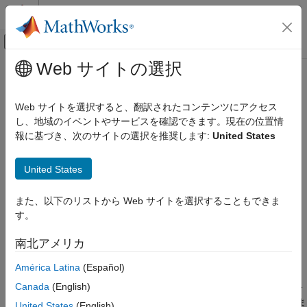
コンテンツへスキップ
MATLAB ヘルプ センター
オフキャンバス ナビゲーション メ
メインコンテンツ
Web サイトの選択
ドキュメンテーションのホーム
functionalDerivative
数学および最適化
Web サイトを選択すると、翻訳されたコンテンツにアクセス
汎関数微分 (変分導関数)
し、地域のイベントやサービスを確認できます。現在の位置情
Symbolic Math Toolbox
報に基づき、次のサイトの選択を推奨します:
United States
数学
ページ内をすべて折りたたむ
微積分
構文
United States
functionalDerivative
G = functionalDerivative(f,y)
また、以下のリストから Web サイトを選択することもできま
項目一覧
説明
す。
構文
は、汎関数
= functionalDerivative(
,
)
G
f
y
説明
南北アメリカ
S
[
y
]
=
∫
a
b
f
[
x
,
y
(
x
)
,
y
'
(
x
)
,
...
]
d
x
例
の関数
y
=
y
(
x
)
に対する
汎関数微分
América Latina
(Español)
入力引数
δ
S
δ
y
(
x
)
出力引数
Canada
(English)
を返します。ここで、
x
は 1 つ以上の独立変数です。汎関数微分
詳細
は、
y
(
x
)
の微小な変動に対する汎関数
S
[
y
]
の変化に関連していま
United States
(English)