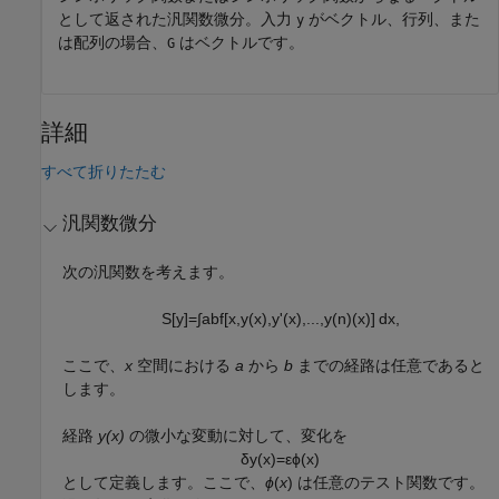
として返された汎関数微分。入力
がベクトル、行列、また
y
は配列の場合、
はベクトルです。
G
詳細
すべて折りたたむ
汎関数微分
次の汎関数を考えます。
S
[
y
]
=
∫
a
b
f
[
x
,
y
(
x
)
,
y
'
(
x
)
,
...
,
y
(
n
)
(
x
)
]
d
x
,
ここで、
x
空間における
a
から
b
までの経路は任意であると
します。
経路
y(x)
の微小な変動に対して、変化を
δ
y
(
x
)
=
ε
ϕ
(
x
)
として定義します。ここで、
ϕ
(
x
)
は任意のテスト関数です。