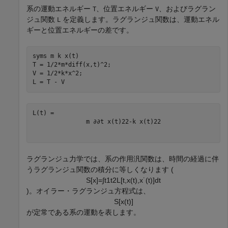
系の運動エネルギー
、位置エネルギー
、およびラグラン
T
V
ジュ関数
を定義します。ラグランジュ関数は、運動エネル
L
ギーと位置エネルギーの差です。
syms 
m
k
x(t)
T = 1/2*m*diff(x,t)^2;

V = 1/2*k*x^2;

L = T - V
m
∂
∂
t
x
(
t
)
2
2
-
k
x
(
t
)
2
2
ラグランジュ力学では、系の作用汎関数は、時間の経過に伴
うラグランジュ関数の積分に等しくなります (
S
[
x
]
=
∫
t
1
t
2
L
[
t
,
x
(
t
)
,
x
˙
(
t
)
]
d
t
)。オイラー・ラグランジュ方程式は、
S
[
x
(
t
)
]
が定常である系の運動を表します。