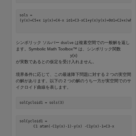
(
y
(
x
)
=
C
5
+
x
i
y
(
x
)
=
C
4
-
x
i
σ
1
=
C
3
-
x
C
1
+
y
(
x
)
y
(
x
)
=
0
σ
1
=
C
2
+
x
)
whe
シンボリック ソルバー
は複素空間での一般解を返し
dsolve
ます。Symbolic Math Toolbox™ は、シンボリック関数
y
(
x
)
が実数であるとの仮定を受け入れません。
境界条件に応じて、この最速降下問題に対する 2 つの実空間
の解があります。以下の 2 つの解のうち一方が実空間でのサ
イクロイド曲線を表します。
solCycloid1 = sols(3)
C
1
atan
(
-
C
1
y
(
x
)
-
1
)
-
y
(
x
)
-
C
1
y
(
x
)
-
1
=
C
3
-
x