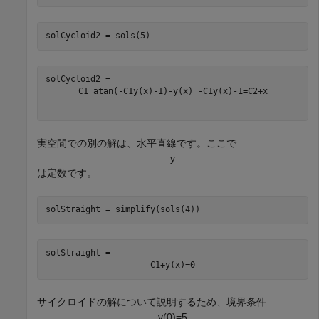
solCycloid2 = sols(5)
C
1
atan
(
-
C
1
y
(
x
)
-
1
)
-
y
(
x
)
-
C
1
y
(
x
)
-
1
=
C
2
+
x
実空間での別の解は、水平直線です。ここで
y
は定数です。
solStraight = simplify(sols(4))
solStraight = 
C
1
+
y
(
x
)
=
0
サイクロイドの解について説明するため、境界条件
y
(
0
)
=
5