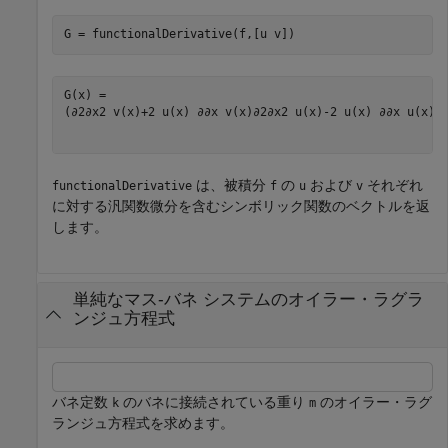
G = functionalDerivative(f,[u v])
(
∂
2
∂
x
2
v
(
x
)
+
2
u
(
x
)
∂
∂
x
v
(
x
)
∂
2
∂
x
2
u
(
x
)
-
2
u
(
x
)
∂
∂
x
u
(
x
)
)
は、被積分
の
および
それぞれ
functionalDerivative
f
u
v
に対する汎関数微分を含むシンボリック関数のベクトルを返
します。
単純なマス-バネ システムのオイラー・ラグラ
ンジュ方程式
バネ定数
のバネに接続されている重り
のオイラー・ラグ
k
m
ランジュ方程式を求めます。