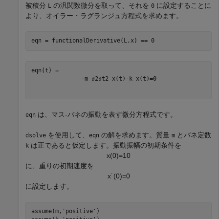
被積分
の汎関数微分を取って、それを
に設定することに
L
0
より、オイラー・ラグランジュ方程式を求めます。
eqn = functionalDerivative(L,x) == 0
-
m
∂
2
∂
t
2
x
(
t
)
-
k
x
(
t
)
=
0
は、マス-バネの振動を表す微分方程式です。
eqn
を使用して、
の解を求めます。質量
とバネ定数
dsolve
eqn
m
は正であると仮定します。振動振幅の初期条件を
k
x
(
0
)
=
1
0
に、重りの初期速度を
x
˙
(
0
)
=
0
に設定します。
assume(m,
'positive'
)
