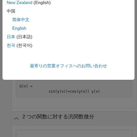
New Zealand
(English)
f
[
y
(
x
)
]
=
y
(
x
)
sin
(
y
(
x
)
)
です。
中国
简体中文
をシンボリック関数として宣言し、
を
y(x)
f
English
S
の被積分として定義します。
と
を
f
y
functionalDerivative
日本
(日本語)
のパラメーターとして使用します。
한국
(한국어)
syms 
y(x)
f = y*sin(y);

最寄りの営業オフィスへのお問い合わせ
G = functionalDerivative(f,y)
G(x) = 
sin
(
y
(
x
)
)
+
cos
(
y
(
x
)
)
y
(
x
)
2 つの関数に対する汎関数微分