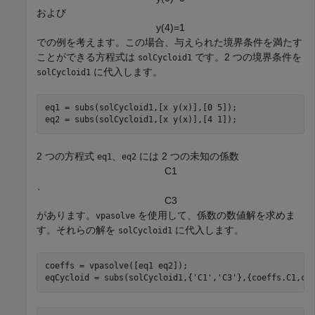
および
y
(
4
)
=
1
での例を考えます。この場合、与えられた境界条件を満たす
ことができる方程式は
です。2 つの境界条件を
solCycloid1
に代入します。
solCycloid1
eq1 = subs(solCycloid1,[x y(x)],[0 5]);

eq2 = subs(solCycloid1,[x y(x)],[4 1]);
2 つの方程式
、
には 2 つの未知の係数
eq1
eq2
C
1
、
C
3
があります。
を使用して、係数の数値解を求めま
vpasolve
す。それらの解を
に代入します。
solCycloid1
coeffs = vpasolve([eq1 eq2]);

eqCycloid = subs(solCycloid1,{
'C1'
,
'C3'
},{coeffs.C1,co