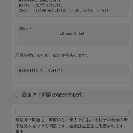
assume(k,
'positive'
)

Dx(t) = diff(x(t),t);

xSol = dsolve(eqn,[x(0) == 10, Dx(0) == 0])
10
cos
(
k
t
m
)
計算を続けるため、仮定を消去します。
assume([k m],
'clear'
)
最速降下問題の微分方程式
最速降下問題は、摩擦のない重力下における粒子の最短の降
下経路を見つける問題です。運動は垂直面に限定されます。
重力