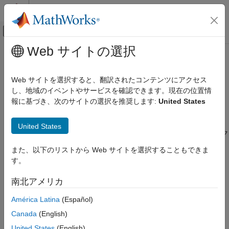
コンテンツへスキップ
MATLAB ヘルプ センター
オフキャンバス ナビゲーション メ
メインコンテンツ
Web サイトの選択
ドキュメンテーションのホーム
discardSupportVectors
AI および統計
Web サイトを選択すると、翻訳されたコンテンツにアクセス
クラス:
classreg.learning.regr.CompactRegressionSVM
,
し、地域のイベントやサービスを確認できます。現在の位置情
Statistics and Machine Learning Toolbox
RegressionSVM
報に基づき、次のサイトの選択を推奨します:
United States
回帰
名前空間:
classreg.learning.regr
サポート ベクター マシン回帰
United States
線形サポート ベクター マシン (SVM) 回帰モデルのサポート ベク
discardSupportVectors
ターを破棄
また、以下のリストから Web サイトを選択することもできま
項目一覧
す。
構文
このページをすべて展開する
構文
説明
南北アメリカ
入力引数
mdlOut = discardSupportVectors(mdl)
América Latina
(Español)
出力引数
例
Canada
(English)
説明
ヒント
United States
(English)