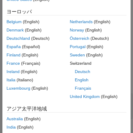
は、学習済みの線形サポ
= discardSupportVectors(
)
アルゴリズム
mdlOut
mdl
ート ベクター マシン (SVM) 回帰モデル
を返します。こ
mdlOut
ヨーロッパ
拡張機能
のモデルは学習済みの線形 SVM 回帰モデル
に似ています
mdl
バージョン履歴
Belgium
(English)
Netherlands
(English)
が、次の点が異なります。
参考
Denmark
(English)
Norway
(English)
および
プロパティは空 (
) になりま
Alpha
SupportVectors
[]
Deutschland
(Deutsch)
Österreich
(Deutsch)
す。
España
(Español)
Portugal
(English)
を表示すると、
プロパティではなく
プロ
mdlOut
Alpha
Beta
Finland
(English)
Sweden
(English)
パティが表示されます。
France
(Français)
Switzerland
Ireland
(English)
Deutsch
入力引数
Italia
(Italiano)
English
すべて展開する
Luxembourg
(English)
Français
United Kingdom
(English)
—
学習済みの線形 SVM 回帰モデル
mdl
モデル
|
RegressionSVM
CompactRegressionSVM
アジア太平洋地域
モデル
Australia
(English)
India
(English)
出力引数