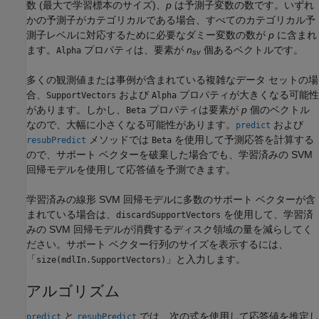
数 (最大で学習標本のサイズ)、
p
は予測子変数の数です。いずれ
かの予測子がカテゴリカルである場合、すべてのカテゴリカル予
測子レベルに対応するために必要なダミー変数の数が
p
に含まれ
ます。
プロパティは、要素が
n
個あるベクトルです。
Alpha
sv
多くの観測値または事例が含まれている複雑なデータ セットの場
合、
および
プロパティが大きくなる可能性
SupportVectors
Alpha
があります。しかし、
プロパティは要素が
p
個のベクトル
Beta
なので、大幅に小さくなる可能性があります。
および
predict
メソッドでは
を使用して予測応答を計算する
resubPredict
Beta
ので、サポート ベクターを破棄した場合でも、学習済みの SVM
回帰モデルを使用して応答値を予測できます。
学習済みの線形 SVM 回帰モデルに多数のサポート ベクターが含
まれている場合は、
を使用して、学習済
discardSupportVectors
みの SVM 回帰モデルが消費するディスク領域の量を減らしてく
ださい。サポート ベクター行列のサイズを表示するには、
「
」と入力します。
size(mdlIn.SupportVectors)
アルゴリズム
と
では、次の式を使用して応答値を推定し
predict
resubPredict