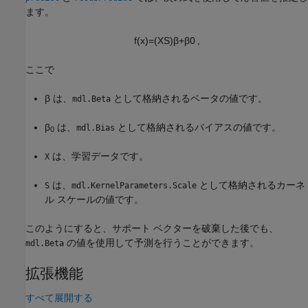
ます。
f
(
x
)
=
(
X
S
)
β
+
β
0
,
ここで
β は、
として格納されるベータの値です。
mdl.Beta
β
は、
として格納されるバイアスの値です。
mdl.Bias
0
は、学習データです。
X
は、
として格納されるカーネ
S
mdl.KernelParameters.Scale
ル スケールの値です。
このようにすると、サポート ベクターを破棄した後でも、
の値を使用して予測を行うことができます。
mdl.Beta
拡張機能
すべて展開する