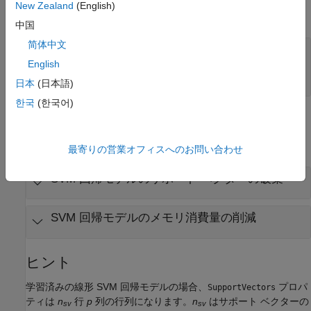
New Zealand
(English)
すべて展開する
中国
简体中文
— 学習済みの線形 SVM 回帰モデル
mdlOut
モデル |
RegressionSVM
CompactRegressionSVM
English
モデル
日本
(日本語)
한국
(한국어)
例
すべて展開する
最寄りの営業オフィスへのお問い合わせ
SVM 回帰モデルのサポート ベクターの破棄
SVM 回帰モデルのメモリ消費量の削減
ヒント
学習済みの線形 SVM 回帰モデルの場合、
プロパ
SupportVectors
ティは
n
行
p
列の行列になります。
n
はサポート ベクターの
sv
sv