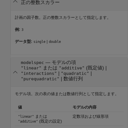
正の整数スカラー
計画の因子数。正の整数スカラーとして指定します。
例:
3
データ型:
|
single
double
—
モデルの項
modelspec
または
(既定値) |
"linear"
"additive"
|
|
"interactions"
"quadratic"
|
数値行列
"purequadratic"
モデル項。次の表の値または数値行列として指定します。
値
モデルの内容
または
定数項および線形項
"linear"
(既定の設定)
"additive"