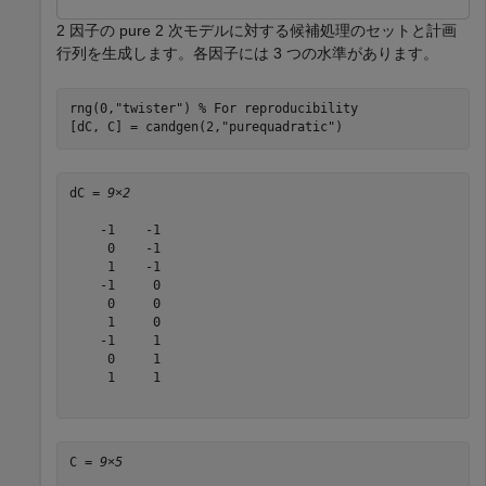
2 因子の pure 2 次モデルに対する候補処理のセットと計画
行列を生成します。各因子には 3 つの水準があります。
rng(0,
"twister"
) 
% For reproducibility
[dC, C] = candgen(2,
"purequadratic"
)
dC = 
9×2
    -1    -1

     0    -1

     1    -1

    -1     0

     0     0

     1     0

    -1     1

     0     1

     1     1

C = 
9×5