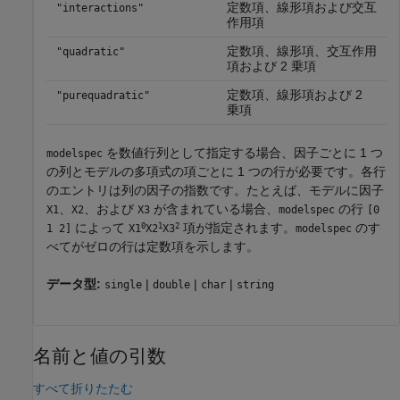
定数項、線形項および交互
"interactions"
作用項
定数項、線形項、交互作用
"quadratic"
項および 2 乗項
定数項、線形項および 2
"purequadratic"
乗項
を数値行列として指定する場合、因子ごとに 1 つ
modelspec
の列とモデルの多項式の項ごとに 1 つの行が必要です。各行
のエントリは列の因子の指数です。たとえば、モデルに因子
、
、および
が含まれている場合、
の行
X1
X2
X3
modelspec
[0
0
1
2
によって
項が指定されます。
のす
1 2]
X1
X2
X3
modelspec
べてがゼロの行は定数項を示します。
データ型:
|
|
|
single
double
char
string
名前と値の引数
すべて折りたたむ