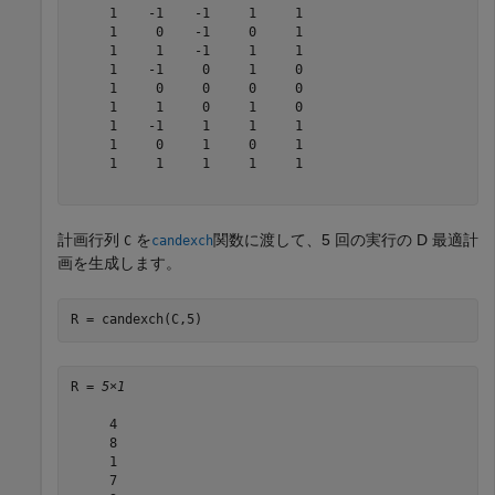
     1    -1    -1     1     1

     1     0    -1     0     1

     1     1    -1     1     1

     1    -1     0     1     0

     1     0     0     0     0

     1     1     0     1     0

     1    -1     1     1     1

     1     0     1     0     1

     1     1     1     1     1

計画行列
を
関数に渡して、5 回の実行の D 最適計
C
candexch
画を生成します。
R = candexch(C,5)
R = 
5×1
     4

     8

     1

     7
