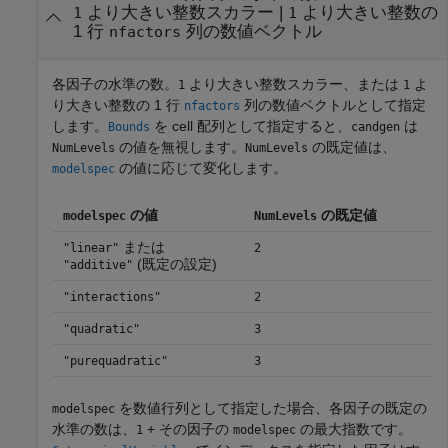
より大きい整数スカラー
|
より大きい整数の
1
1
1 行
列の数値ベクトル
nfactors
各因子の水準の数。
より大きい整数スカラー、または
よ
1
1
り大きい整数の 1 行
列の数値ベクトルとして指定
nfactors
します。
を cell 配列として指定すると、
は
Bounds
candgen
の値を無視します。
の既定値は、
NumLevels
NumLevels
の値に応じて変化します。
modelspec
の値
の既定値
modelspec
NumLevels
または
"linear"
2
(既定の設定)
"additive"
"interactions"
2
"quadratic"
3
"purequadratic"
3
を数値行列として指定した場合、各因子の既定の
modelspec
水準の数は、
+ その因子の
の最大指数です。
1
modelspec