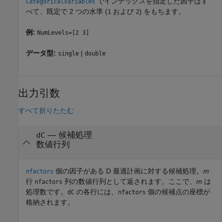
でインデックスを指定した因子はす
CategoricalVariables
べて、既定で 2 つの水準 (
および
) をもちます。
1
2
例:
NumLevels=[2 3]
データ型:
|
single
double
出力引数
すべて折りたたむ
— 候補処理
dC
数値行列
個の因子がある D 最適計画に対する候補処理。
m
nfactors
行
列の数値行列として返されます。ここで、
m
は
nfactors
処理数です。
の各行には、
個の候補点の座標が
dC
nfactors
格納されます。