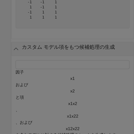
    -1    -1     1

     1    -1     1

    -1     1     1

     1     1     1

カスタム モデル項をもつ候補処理の生成
因子
x
1
および
x
2
と項
x
1
x
2
、
x
1
x
2
2
、および
x
1
2
x
2
2