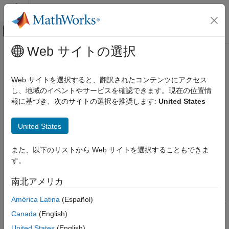
コンテンツへスキップ
MATLAB ヘルプ センター
オフキャンバス ナビゲーション メ
メインコンテンツ
Web サイトの選択
ドキュメンテーションのホーム
candgen
AI および統計
Web サイトを選択すると、翻訳されたコンテンツにアクセス
候補セットの生成
し、地域のイベントやサービスを確認できます。現在の位置情
Statistics and Machine Learning Toolbox
報に基づき、次のサイトの選択を推奨します:
United States
産業用統計
ページ内をすべて折りたたむ
実験計画法 (DOE)
構文
United States
candgen
dC = candgen(nfactors)
また、以下のリストから Web サイトを選択することもできま
項目一覧
dC = candgen(nfactors,modelspec)
す。
構文
dC = candgen(
___
,Name=Value)
[dC,C] = candgen(
___
)
説明
南北アメリカ
説明
例
América Latina
(Español)
入力引数
は、
個の因子がある D 最適計
= candgen(
)
nfactors
dC
nfactors
名前と値の引数
Canada
(English)
画に対する
m
個の候補処理のセットを含む
m
行
列の
nfactors
出力引数
数値行列
を返します。候補処理 (因子水準の組み合わせ) は、
dC
United States
(English)