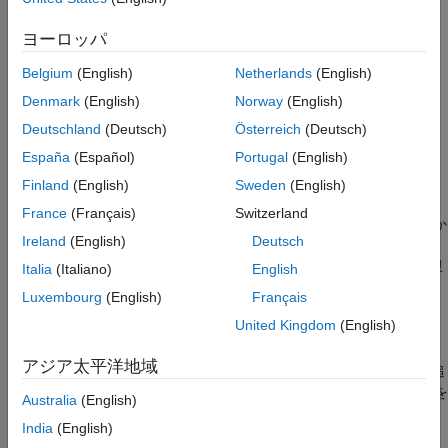
線形加法モデルに使用されます。
代替機能
ヨーロッパ
バージョン履歴
例
参考
Belgium
(English)
Netherlands
(English)
は、
個の因子があ
= candgen(
,
)
nfactors
dC
nfactors
modelspec
Denmark
(English)
Norway
(English)
る
で指定された項の推定に適している
m
個の候補処
modelspec
Deutschland
(Deutsch)
Österreich
(Deutsch)
理のセットを返します。
España
(Español)
Portugal
(English)
例
Finland
(English)
Sweden
(English)
France
(Français)
Switzerland
では、前の構文におけるいずれか
= candgen(
___
,
)
dC
Name=Value
Ireland
(English)
Deutsch
の入力引数の組み合わせに加えて、1 つ以上の名前と値の引数を
使用して追加オプションを指定します。たとえば、各因子の上限
Italia
(Italiano)
English
と下限や、カテゴリカル因子のインデックスを指定できます。
Luxembourg
(English)
Français
United Kingdom
(English)
例
アジア太平洋地域
は、
の処理で評価した計画行列
を追
[
,
] = candgen(
___
)
dC
C
dC
C
加で返します。
を
に渡して、座標交換アルゴリズムを
C
candexch
Australia
(English)
使用して D 最適計画を生成します。
India
(English)