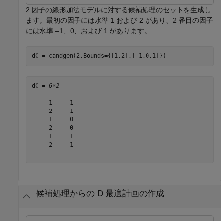
2 因子の線形加法モデルに対する候補処理のセットを生成し
ます。最初の因子には水準 1 および 2 があり、2 番目の因子
には水準 –1、0、および 1 があります。
dC = candgen(2,Bounds={[1,2],[-1,0,1]})
dC = 
6×2
     1    -1

     2    -1

     1     0

     2     0

     1     1

     2     1

候補処理からの D 最適計画の作成