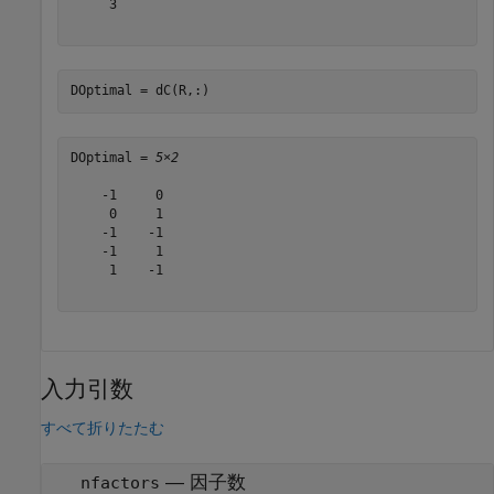
     3

DOptimal = dC(R,:)
DOptimal = 
5×2
    -1     0

     0     1

    -1    -1

    -1     1

     1    -1

入力引数
すべて折りたたむ
—
因子数
nfactors