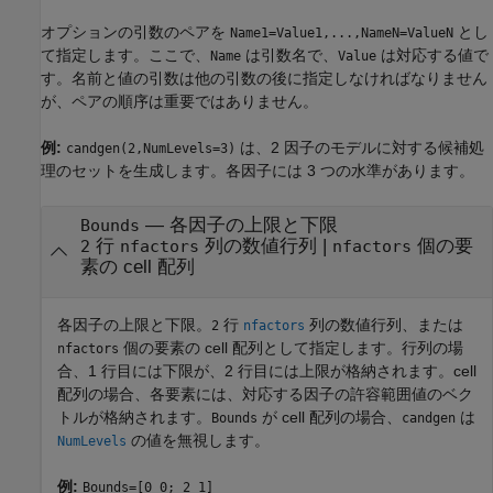
オプションの引数のペアを
とし
Name1=Value1,...,NameN=ValueN
て指定します。ここで、
は引数名で、
は対応する値で
Name
Value
す。名前と値の引数は他の引数の後に指定しなければなりません
が、ペアの順序は重要ではありません。
例:
は、2 因子のモデルに対する候補処
candgen(2,NumLevels=3)
理のセットを生成します。各因子には 3 つの水準があります。
—
各因子の上限と下限
Bounds
行
列の数値行列
|
個の要
2
nfactors
nfactors
素の cell 配列
各因子の上限と下限。
行
列の数値行列、または
2
nfactors
個の要素の cell 配列として指定します。行列の場
nfactors
合、1 行目には下限が、2 行目には上限が格納されます。cell
配列の場合、各要素には、対応する因子の許容範囲値のベク
トルが格納されます。
が cell 配列の場合、
は
Bounds
candgen
の値を無視します。
NumLevels
例:
Bounds=[0 0; 2 1]