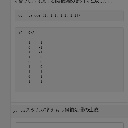
を含むモデルに対する候補処理のセットを生成します。
dC = candgen(2,[1 1; 1 2; 2 2])
dC = 
9×2
    -1    -1

     0    -1

     1    -1

    -1     0

     0     0

     1     0

    -1     1

     0     1

     1     1

カスタム水準をもつ候補処理の生成