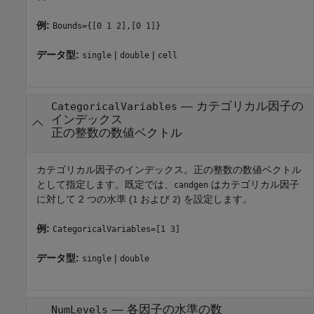
例:
Bounds={[0 1 2],[0 1]}
データ型:
|
|
single
double
cell
—
カテゴリカル因子の
CategoricalVariables
インデックス
正の整数の数値ベクトル
カテゴリカル因子のインデックス。正の整数の数値ベクトル
として指定します。既定では、
はカテゴリカル因子
candgen
に対して 2 つの水準 (
および
) を設定します。
1
2
例:
CategoricalVariables=[1 3]
データ型:
|
single
double
—
各因子の水準の数
NumLevels