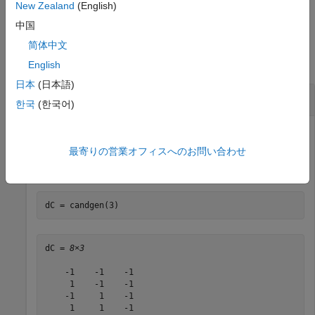
例
New Zealand
(English)
中国
例
简体中文
すべて折りたたむ
English
日本
(日本語)
候補処理の生成
한국
(한국어)
最寄りの営業オフィスへのお問い合わせ
3 因子の線形加法モデルに対する候補処理のセットを生成し
ます。各因子には 2 つの水準があります。
dC = candgen(3)
dC = 
8×3
    -1    -1    -1

     1    -1    -1

    -1     1    -1

     1     1    -1
