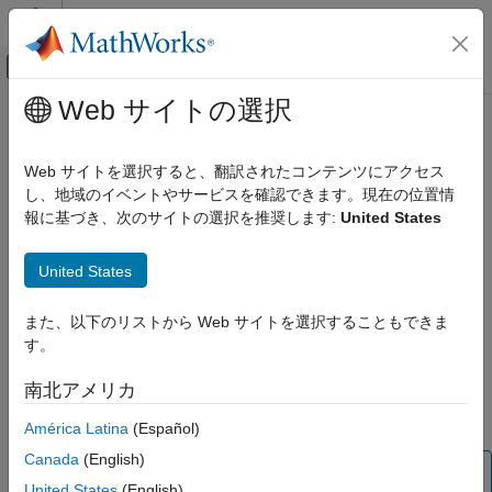
コンテンツへスキップ
MATLAB ヘルプ センター
オフキャンバス ナビゲーション メ
メインコンテンツ
Web サイトの選択
ドキュメンテーションのホーム
strlen
イベントベース モデリング
Web サイトを選択すると、翻訳されたコンテンツにアクセス
string の長さを特定する
し、地域のイベントやサービスを確認できます。現在の位置情
Stateflow
報に基づき、次のサイトの選択を推奨します:
United States
チャート プログラミング
このページをすべて展開する
ステートと遷移の構文
構文
United States
アクション言語構文
L = strlen(str)
Stateflow
また、以下のリストから Web サイトを選択することもできま
説明
Simulink でのシミュレーション
す。
は string
内の文字数を返します。
データ仕様
= strlen(
)
str
L
str
南北アメリカ
string データ
例
América Latina
(Español)
strlen
Canada
(English)
メモ
項目一覧
United States
(English)