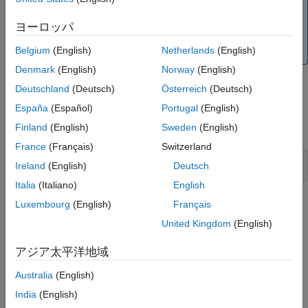
構文
演算子
は、C をアクション言語として使用する
strlen
®
®
説明
Stateflow
チャートでのみサポートされます。MATLAB
ヨーロッパ
をアクション言語として使用するチャートでは、
例
を使用します。
Belgium
(English)
Netherlands
(English)
strlength
ヒント
バージョン履歴
Denmark
(English)
Norway
(English)
参考
Deutschland
(Deutsch)
Österreich
(Deutsch)
例
España
(Español)
Portugal
(English)
すべて展開する
Finland
(English)
Sweden
(English)
France
(Français)
Switzerland
string の長さを特定する
Ireland
(English)
Deutsch
Italia
(Italiano)
English
ヒント
Luxembourg
(English)
Français
United Kingdom
(English)
リテラル文字列は一重引用符または二重引用符で囲みます。
アジア太平洋地域
バージョン履歴
Australia
(English)
R2018b で導入
India
(English)