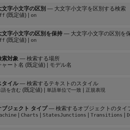
大文字小文字の区別
—
大文字小文字を区別する検索
(既定値) |
ff
on
大文字小文字の区別を保持
—
大文字小文字の区別を
(既定値) |
ff
on
検索対象
—
検索する場所
チャート名 (既定値) | モデル名
スタイル
—
検索するテキストのスタイル
(既定値) |
|
単語を含む
単語単位で一致
正規表現
オブジェクト タイプ
—
検索するオブジェクトのタイ
|
|
|
|
achine
Charts
States
Junctions
Transitions
D