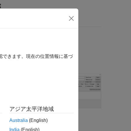
nswers
確認できます。現在の位置情報に基づ
変更するために使
ートを検索しま
を検索する、正規
アジア太平洋地域
ルドのタイプでフ
タイトル ケース、
Australia
(English)
する置換を有効にし
India
(English)