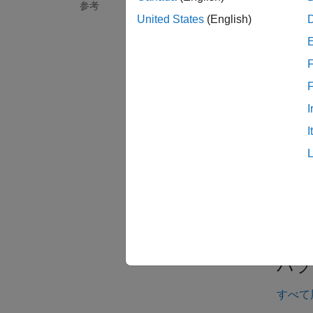
ます。
参考
United States
(English)
検索
F
S
例
I
すべて
I
パラ
すべて