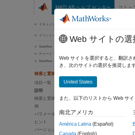
コンテンツへスキップ
MATLAB ヘルプ センター
コミュ
ドキュメ
ドキュメンテーションのホーム
イベントベース モデリング
検
Web サイトの選
Stateflow
チャート プログラミング
Statefl
Web サイトを選択すると、翻訳
Stateflow エディター インターフェイス
き、次のサイトの選択を推奨します
このペ
検索と置換
説明
United States
項目一覧
説明
検索と
また、以下のリストから Web サ
検索と置換 を開く
用します
例
す。大
南北アメリカ
パラメーター
表現を
ィルタ
ヒント
América Latina
(Español)
センテ
バージョン履歴
Canada
(English)