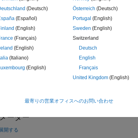
Deutschland
(Deutsch)
Österreich
(Deutsch)
と置換 を開く
España
(Español)
Portugal
(English)
inland
(English)
Sweden
(English)
tateflow チャートを開きます。次に、
[モデル化]
タブで
[検索]
France
(Français)
Switzerland
reland
(English)
Deutsch
展開する
talia
(Italiano)
English
Luxembourg
(English)
Français
テキストの検索
United Kingdom
(English)
テキストの置換
最寄りの営業オフィスへのお問い合わせ
メーター
展開する