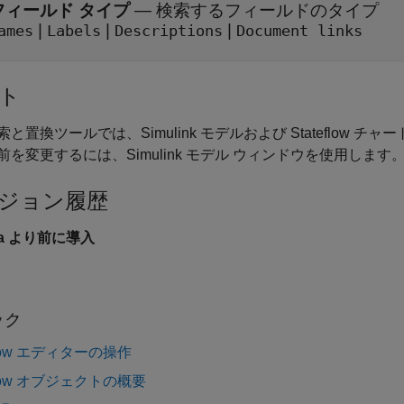
フィールド タイプ
—
検索するフィールドのタイプ
|
|
|
ames
Labels
Descriptions
Document links
ト
索と置換ツールでは、Simulink モデルおよび Stateflo
前を変更するには、Simulink モデル ウィンドウを使用します
ジョン履歴
6a より前に導入
ック
eflow エディターの操作
eflow オブジェクトの概要