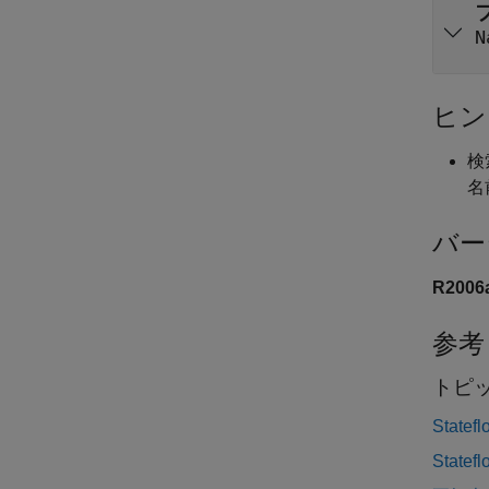
N
ヒン
検
名
バー
R200
参考
トピ
Stat
Stat