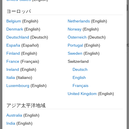
ヨーロッパ
Belgium
(English)
Netherlands
(English)
Denmark
(English)
Norway
(English)
デバイス パラメーターのインポート
Deutschland
(Deutsch)
Österreich
(Deutsch)
ユーティリティ関数
を使用して、
ee_importDeviceParameters
形式の IGBT パラメーターを含む XML ファイルをインポ
España
(Español)
Portugal
(English)
hitachi
ートします。インポートする IGBT デバイスをさらに見つけるに
Finland
(English)
Sweden
(English)
は、Hitachi の Web サイトを参照してください。
France
(Français)
Switzerland
インポートされた XML ファイルの熱ネットワークには 4 つの要
Ireland
(English)
Deutsch
素があります。IGBT (Ideal, Switching) ブロックで、適切な値を
Italia
(Italiano)
English
[ノードの初期温度、[T1 T2 ...Tn]]
パラメーターに指定します。
Luxembourg
(English)
Français
シミュレーション結果
United Kingdom
(English)
アジア太平洋地域
Australia
(English)
India
(English)