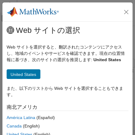
コンテンツへスキップ
MATLAB ヘルプ センター
オフキャンバス ナビゲーション メ
メインコンテンツ
Web サイトの選択
ドキュメンテーションのホーム
Hitachi からの IGBT パラメーター
物理モデリング
のインポート
Web サイトを選択すると、翻訳されたコンテンツにアクセス
し、地域のイベントやサービスを確認できます。現在の位置情
Simscape Electrical
報に基づき、次のサイトの選択を推奨します:
United States
モデル化とシミュレーションの基礎
ブロックの選択とパラメーター化
この例では、Hitachi IGBT モジュールからパラメーターをインポ
United States
メーカーの仕様に合わせたブロックのパラメー
ートして IGBT (Ideal, Switching) ブロックに保存する方法を示し
ター化
ます。Hitachi IGBT パラメーターは
形式で XML ファイ
hitachi
また、以下のリストから Web サイトを選択することもできま
ルに保存されています。
Hitachi からの IGBT パラメーターのインポ
す。
ート
モデルの概要
項目一覧
南北アメリカ
モデルの概要
América Latina
(Español)
デバイス パラメーターのインポート
Canada
(English)
シミュレーション結果
United States
(English)
参考