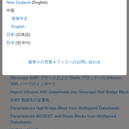
New Zealand
(English)
中国
简体中文
English
日本
(日本語)
한국
(한국어)
参考
|
IGBT (Ideal, Switching)
ee_importDeviceParameters
最寄りの営業オフィスへのお問い合わせ
トピック
Simscape IGBT ブロックおよび Diode ブロックへの Infineon
XML パーツのインポート
Import Infineon XML Datasheets into Simscape Half-Bridge Block
IGBT 熱損失の定量化
Parameterize Half-Bridge Block from Wolfspeed Datasheets
Parameterize MOSFET and Diode Blocks from Wolfspeed
Datasheets