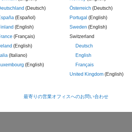
E 互換半導体
Deutschland
(Deutsch)
Österreich
(Deutsch)
Sources
España
(Español)
Portugal
(English)
E 互換ソース
inland
(English)
Sweden
(English)
France
(Français)
Switzerland
この情報は役に立ちました
reland
(English)
Deutsch
talia
(Italiano)
English
Luxembourg
(English)
Français
United Kingdom
(English)
最寄りの営業オフィスへのお問い合わせ