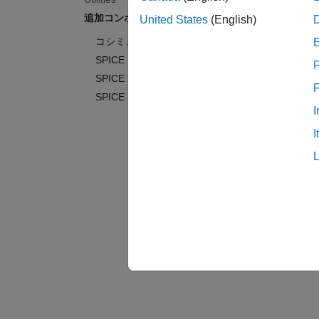
SPIC
追加コンポーネント
United States
(English)
SPICE 
コシミュレーション​
SPIC
SPICE Passives
F
SPICE Semiconductors
SPICE Sources
I
I