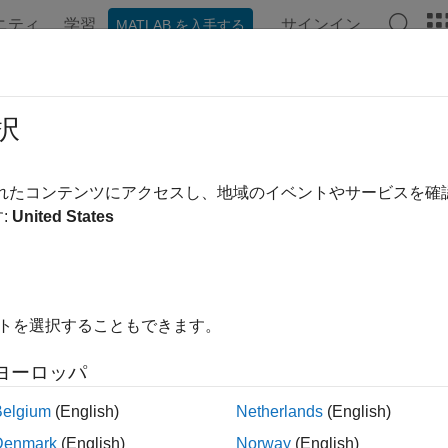
ニティ
学習
サインイン
MATLAB を入手する
ンテーション
例
関数
ブロック
アプリ
ビデオ
加コンポーネント
択
CE 互換の受動素子、半導体、ソース
されたコンテンツにアクセスし、地域のイベントやサービスを
tional Components ライブラリから自動的に、または SPICE 変
:
United States
am with Integrated Circuit Emphasis) コンポーネントを
ゴリ
イトを選択することもできます。
ュレーション​
CE ソフトウェアを使用したインターフェイス
ヨーロッパ
Passives
CE 互換の抵抗とスイッチ
Belgium
(English)
Netherlands
(English)
Semiconductors
Denmark
(English)
Norway
(English)