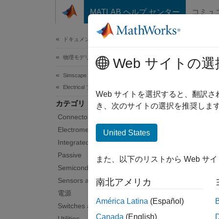
コンテンツへスキップ
MATLAB ヘルプ センター
コミュ
ドキュメ
ドキュメンテーションのホーム
物理モデリング
追
Web サイトの選
Simscape Electrical
Electrical ブロック ライブラリ
SPI
Web サイトを選択すると、翻訳
カテゴリ
Addi
き、次のサイトの選択を推奨します
Connectors and References​
Progr
Electromechanical
United States
カテ
Integrated Circuits
Passive
また、以下のリストから Web サ
コシミ
Semiconductors and Converters
SPI
Sensors and Transducers
南北アメリカ
SPICE 
電源
SPI
América Latina
(Español)
Switches and Breakers
SPICE 
Canada
(English)
Utilities