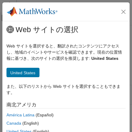
コンテンツへスキップ
MATLAB ヘルプ センター
オフキャンバス ナビゲーション メ
メインコンテンツ
Web サイトの選択
ドキュメンテーションのホーム
コシミュレーション​
物理モデリング
Web サイトを選択すると、翻訳されたコンテンツにアクセス
SPICE ソフトウェアを使用したインターフェイス
し、地域のイベントやサービスを確認できます。現在の位置情
Simscape Electrical
®
SPICE ツールを使用して構築したモデルで Simulink
信号と
報に基づき、次のサイトの選択を推奨します:
United States
Electrical ブロック ライブラリ
Simscape™ Electrical™
ノードをつなぎ合わせます。
追加コンポーネント
United States
Simscape ブロック
カテゴリ
コシミュレーション​
また、以下のリストから Web サイトを選択することもできま
SIMetrix
Interface to cosimulate Simscape
SPICE Passives
す。
Cosimulation
Electrical and SIMetrix models
(R2025a
SPICE Semiconductors
Interface
以降)
南北アメリカ
SPICE Sources
América Latina
(Español)
この情報は役に立ちましたか？
Canada
(English)
United States
(English)