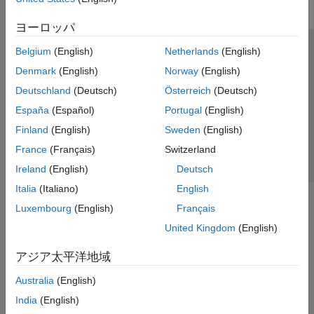
ヨーロッパ
Belgium
(English)
Netherlands
(English)
トラストセンター
商標
プライバシー ポリシー
Denmark
(English)
Norway
(English)
違法コピー防止
アプリケーション ステータス
お問い合わせ
Deutschland
(Deutsch)
Österreich
(Deutsch)
© 1994-2026 The MathWorks, Inc.
España
(Español)
Portugal
(English)
Finland
(English)
Sweden
(English)
Web サイ
日本
France
(Français)
Switzerland
Ireland
(English)
Deutsch
Italia
(Italiano)
English
Luxembourg
(English)
Français
United Kingdom
(English)
アジア太平洋地域
Australia
(English)
India
(English)