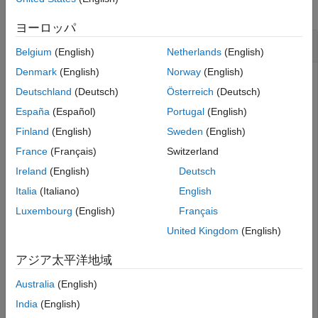
See Also
collapse all
ヨーロッパ
View the SoC Blockset Library
Belgium
(English)
Netherlands
(English)
Denmark
(English)
Norway
(English)
Deutschland
(Deutsch)
Österreich
(Deutsch)
This example shows how to open and view the SoC
España
(Español)
Portugal
(English)
Blockset library.
Finland
(English)
Sweden
(English)
Run the following command to open the SoC Blockset
France
(Français)
Switzerland
library in Simulink:
Ireland
(English)
Deutsch
Italia
(Italiano)
English
soclib
Luxembourg
(English)
Français
United Kingdom
(English)
アジア太平洋地域
Australia
(English)
India
(English)