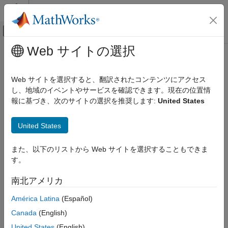
コンテンツへスキップ
MATLAB ヘルプ センター
オフキャンバス ナビゲーション メ
メインコンテンツ
Web サイトの選択
ドキュメンテーションのホーム
soclib
FPGA, ASIC, and SoC Development
Web サイトを選択すると、翻訳されたコンテンツにアクセス
Open the
SoC Blockset
block library
し、地域のイベントやサービスを確認できます。現在の位置情
SoC Blockset
報に基づき、次のサイトの選択を推奨します:
United States
Peripherals
collapse all in page
Syntax
SoC Blockset
United States
Get Started with SoC Blockset
soclib
また、以下のリストから Web サイトを選択することもできま
Description
soclib
す。
ON THIS PAGE
opens the SoC Blockset™ block library.
soclib
南北アメリカ
Syntax
example
Description
América Latina
(Español)
Examples
Canada
(English)
Examples
Version History
United States
(English)