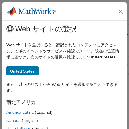
コンテンツへスキップ
MATLAB ヘルプ センター
オフキャンバス ナビゲーション メ
メインコンテンツ
Web サイトの選択
ドキュメンテーションのホーム
等速ジョイントのモデル化 - パワー
物理モデリング
テイクオフ シャフト
Web サイトを選択すると、翻訳されたコンテンツにアクセス
し、地域のイベントやサービスを確認できます。現在の位置情
Simscape Multibody
報に基づき、次のサイトの選択を推奨します:
United States
用途
産業機械
この例では、パワー テイクオフ (PTO) シャフトを説明します。
United States
これは、トラクターのエンジンから、耕耘機やウッド チッパーの
Simscape Multibody
ような補助装置に動力を伝えるための装置です。モデルには、ジ
マルチボディ モデリング
また、以下のリストから Web サイトを選択することもできま
ョイント以外のすべての面において同じである 2 つの PTO サブ
アセンブリ
す。
システムが含まれています。1 つにはユニバーサル (U) ジョイン
ト、もう 1 つには等速 (CV) ジョイントが含まれています。
等速ジョイントのモデル化 - パワー テイクオ
南北アメリカ
フ シャフト
曲げ角が大きいと、U ジョイントでは不均等な回転が発生し、隣
América Latina
(Español)
項目一覧
接するシャフトが比較的大きな振動と内部応力の上昇にさらされ
Canada
(English)
参考
ます。CV ジョイントは、シャフトが一定の速度で回転するよう
にすることでこれを防ぎます。その結果、曲げ角にかかわらず滑
United States
(English)