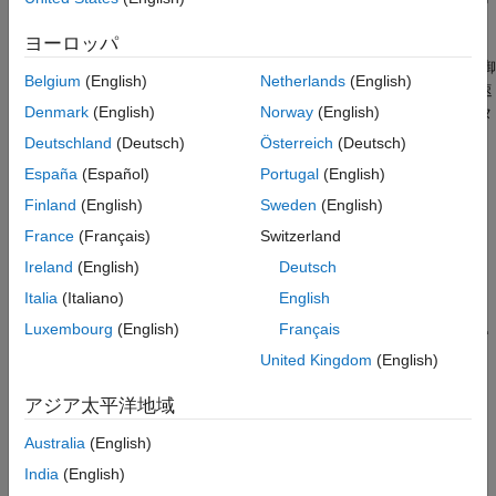
らかなモーション プロファイルが実現します。
ヨーロッパ
単一セットのモーション入力が、PTO サブシステムの動作を制御
Belgium
(English)
Netherlands
(English)
します。Scope ブロックは、結果として得られるシャフトの角速
Denmark
(English)
Norway
(English)
度と曲げ角をプロットします。これにより、2 つのジョイント タ
イプの運動学的特性を比較できます。
Deutschland
(Deutsch)
Österreich
(Deutsch)
España
(Español)
Portugal
(English)
Finland
(English)
Sweden
(English)
France
(Français)
Switzerland
Ireland
(English)
Deutsch
Italia
(Italiano)
English
Luxembourg
(English)
Français
United Kingdom
(English)
アジア太平洋地域
Australia
(English)
India
(English)