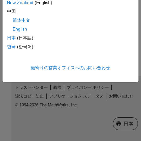
New Zealand
(English)
中国
参考
简体中文
English
Constant Velocity Joint
日本
(日本語)
この情報は役に立ちましたか？
한국
(한국어)
最寄りの営業オフィスへのお問い合わせ
トラストセンター
商標
プライバシー ポリシー
違法コピー防止
アプリケーション ステータス
お問い合わせ
© 1994-2026 The MathWorks, Inc.
Web サイ
日本