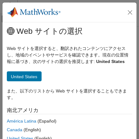
コンテンツへスキップ
MATLAB ヘルプ センター
オフキャンバス ナビゲーション メ
メインコンテンツ
Web サイトの選択
ドキュメンテーションのホーム
transformDirection
物理モデリング
Web サイトを選択すると、翻訳されたコンテンツにアクセス
Class:
simscape.multibody.Transformation
し、地域のイベントやサービスを確認できます。現在の位置情
Simscape Multibody
Namespace:
simscape.multibody
報に基づき、次のサイトの選択を推奨します:
United States
Multibody Modeling
Assembly
Apply rotation to 3-D column vectors
United States
Since R2022a
transformDirection
expand all in page
また、以下のリストから Web サイトを選択することもできま
ON THIS PAGE
Syntax
す。
Syntax
xv = transformDirection(T,v)
Description
南北アメリカ
Description
Input Arguments
América Latina
(Español)
Output Arguments
transforms a set of 3-D column
xv = transformDirection(
,
)
T
v
Attributes
Canada
(English)
vectors that represent directions. The rotational part of the
Version History
transformation changes the orientations for the directions. The
United States
(English)