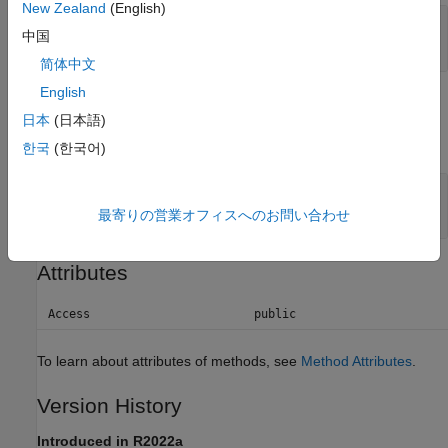
New Zealand
(English)
—
Directions
v
中国
3-D column vectors
|
|
object
simscape.Value
简体中文
English
Output Arguments
日本
(日本語)
expand all
한국
(한국어)
— Transformed directions
xv
3-D column vectors |
| object
simscape.Value
最寄りの営業オフィスへのお問い合わせ
Attributes
Access
public
To learn about attributes of methods, see
Method Attributes
.
Version History
Introduced in R2022a