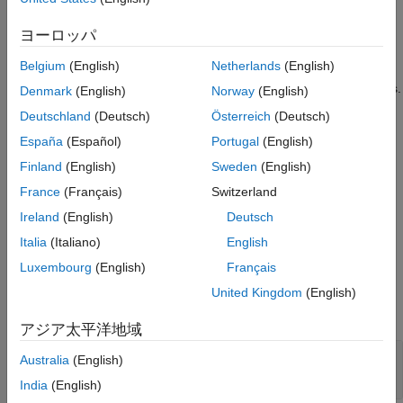
translational part does not affect the 3-D column vectors
See Also
because directions do not have offset.
ヨーロッパ
Belgium
(English)
Netherlands
(English)
argument specifies the vectors of the directions,
argument
v
T
specifies a desired transformation used to change the directions.
Denmark
(English)
Norway
(English)
argument returns the computed 3-D column vectors, and
xv
Deutschland
(Deutsch)
Österreich
(Deutsch)
each column vector represents a transformed direction. The
España
(Español)
Portugal
(English)
returned vectors,
, have the same format as
.
xv
v
Finland
(English)
Sweden
(English)
If the
argument is the transformation from follower frame to
T
France
(Français)
Switzerland
base frame, and the
i
th column of the
argument is a direction
v
Ireland
(English)
Deutsch
resolved in follower frame, then the
i
th column of the
xv
argument is the same direction resolved in base frame.
Italia
(Italiano)
English
Luxembourg
(English)
Français
Input Arguments
United Kingdom
(English)
expand all
アジア太平洋地域
—
Transformation
T
Australia
(English)
object
simscape.multibody.Transformation
India
(English)