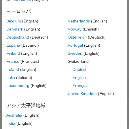
得し、それらをテスト入力オブジェクト
の配列として返します。
sltest.testmanager.TestInput
ヨーロッパ
Belgium
(English)
Netherlands
(English)
は、テスト ケース内
= getInputs(
,
)
inputs
tc
simulationIndex
の入力セットを取得し、それらをテスト入力オブジェクト
Denmark
(English)
Norway
(English)
の配列として返します。テスト
sltest.testmanager.TestInput
Deutschland
(Deutsch)
Österreich
(Deutsch)
ケースが等価性テスト ケースの場合、シミュレーション インデ
España
(Español)
Portugal
(English)
ックスを指定します。
Finland
(English)
Sweden
(English)
入力引数
France
(Français)
Switzerland
すべて展開する
Ireland
(English)
Deutsch
Italia
(Italiano)
English
—
テスト ケース
tc
Luxembourg
(English)
Français
オブジェクト
sltest.testmanager.TestCase
United Kingdom
(English)
—
テスト ケース シミュレー
アジア太平洋地域
simulationIndex
ション番号
Australia
(English)
1
|
2
India
(English)