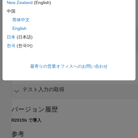
New Zealand
(English)
出力引数
中国
すべて展開する
简体中文
English
— テスト入力
inputs
日本
(日本語)
オブジェクト
sltest.testmanager.TestInput
の配列
한국
(한국어)
例
最寄りの営業オフィスへのお問い合わせ
すべて展開する
テスト入力の取得
バージョン履歴
R2015b で導入
参考