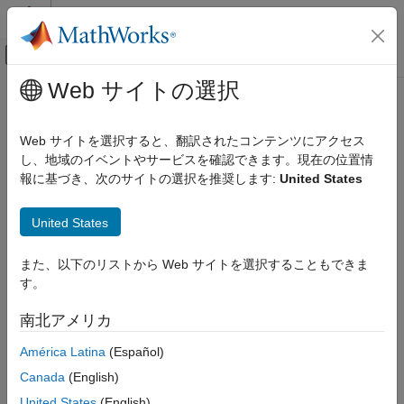
コンテンツへスキップ
MATLAB ヘルプ センター
オフキャンバス ナビゲーション メ
メインコンテンツ
Web サイトの選択
ドキュメンテーションのホーム
getInputs
検証、妥当性確認、テスト
Web サイトを選択すると、翻訳されたコンテンツにアクセス
クラス:
sltest.testmanager.TestCase
し、地域のイベントやサービスを確認できます。現在の位置情
Simulink Test
名前空間:
sltest.testmanager
報に基づき、次のサイトの選択を推奨します:
United States
getInputs
テスト ケース入力を取得
United States
項目一覧
構文
このページをすべて展開する
また、以下のリストから Web サイトを選択することもできま
説明
構文
す。
入力引数
inputs = getInputs(tc)
出力引数
南北アメリカ
inputs = getInputs(tc,simulationIndex)
例
América Latina
(Español)
バージョン履歴
説明
参考
Canada
(English)
は、テスト ケース内の入力セットを取
= getInputs(
)
inputs
tc
United States
(English)