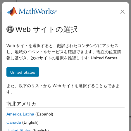
コンテンツへスキップ
MATLAB ヘルプ センター
オフキャンバス ナビゲーション メ
メインコンテンツ
Web サイトの選択
ドキュメンテーションのホーム
getChangeInformation
システムズ エンジニアリング
Web サイトを選択すると、翻訳されたコンテンツにアクセス
検証、妥当性確認、テスト
Class:
slreq.Link
し、地域のイベントやサービスを確認できます。現在の位置情
Namespace:
slreq
報に基づき、次のサイトの選択を推奨します:
United States
Requirements Toolbox
Compare and Merge Requirements and Links
Get link change information
United States
Since R2022b
getChangeInformation
expand all in page
また、以下のリストから Web サイトを選択することもできま
ON THIS PAGE
Syntax
す。
Syntax
changeInfo = getChangeInformation(myLink)
Description
南北アメリカ
Description
Input Arguments
América Latina
(Español)
Output Arguments
returns the change
= getChangeInformation(
)
changeInfo
myLink
Examples
Canada
(English)
information for the link
.
myLink
Version History
United States
(English)