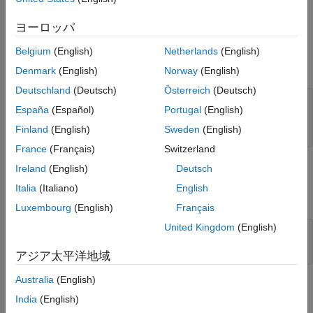
example
See Also
ヨーロッパ
Input Arguments
Belgium
(English)
Netherlands
(English)
expand all
Denmark
(English)
Norway
(English)
Deutschland
(Deutsch)
Österreich
(Deutsch)
—
Link for which to get change
myLink
España
(Español)
Portugal
(English)
information
object
slreq.Link
Finland
(English)
Sweden
(English)
France
(Français)
Switzerland
Ireland
(English)
Deutsch
Output Arguments
Italia
(Italiano)
English
expand all
Luxembourg
(English)
Français
United Kingdom
(English)
— Link change information
changeInfo
structure
アジア太平洋地域
Australia
(English)
Examples
India
(English)