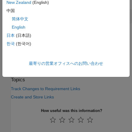
expand all
New Zealand
(English)
中国
Detect Link Source and Destination Changes
简体中文
English
Version History
日本
(日本語)
한국
(한국어)
Introduced in R2022b
See Also
最寄りの営業オフィスへのお問い合わせ
|
|
hasChangedDestination
hasChangedSource
clearChangeIssues
Topics
Track Changes to Requirement Links
Create and Store Links
How useful was this information?