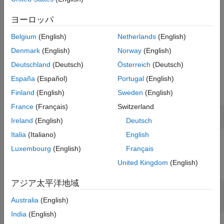
制限
は、
の代替の
=
+
newStr = plus(str1,str2)
ヨーロッパ
newStr
str1
str2
バージョン履歴
実行方法です。
参考
Belgium
(English)
Netherlands
(English)
例
Denmark
(English)
Norway
(English)
Deutschland
(Deutsch)
Österreich
(Deutsch)
例
España
(Español)
Portugal
(English)
すべて展開する
Finland
(English)
Sweden
(English)
France
(Français)
Switzerland
文字列の連結
Ireland
(English)
Deutsch
Italia
(Italiano)
English
入力引数
Luxembourg
(English)
Français
United Kingdom
(English)
すべて展開する
アジア太平洋地域
,
— 入力 string
str1
str2
string スカラー
Australia
(English)
India
(English)