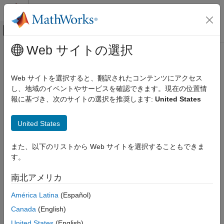
コンテンツへスキップ
MATLAB ヘルプ センター
オフキャンバス ナビゲーション メ
メインコンテンツ
Web サイトの選択
ドキュメンテーションのホーム
plus
,
+
システムズ エンジニアリング
Web サイトを選択すると、翻訳されたコンテンツにアクセス
検証、妥当性確認、テスト
Requirements Table ブロックで string を連結する
し、地域のイベントやサービスを確認できます。現在の位置情
R2022b 以降
報に基づき、次のサイトの選択を推奨します:
United States
Requirements Toolbox
このページをすべて展開する
要件の作成と検証
構文
United States
要件のモデル化と検証
newStr = plus(str1,str2)
plus, +
また、以下のリストから Web サイトを選択することもできま
newStr = str1 + str2
す。
説明
項目一覧
構文
南北アメリカ
は、string
と string
を連結
= plus(
,
)
str1
str2
newStr
str1
str2
説明
します。この演算子は
Requirements Table
ブロックで使用しま
América Latina
(Español)
例
す。
入力引数
Canada
(English)
出力引数
例
United States
(English)