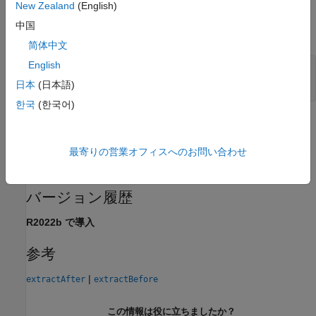
出力引数
New Zealand
(English)
中国
すべて展開する
简体中文
English
— 出力 string
newStr
string スカラー
日本
(日本語)
한국
(한국어)
制限
この演算子では
オブジェクト フィールドの使
最寄りの営業オフィスへのお問い合わせ
Simulink.Bus
用はサポートされません。
バージョン履歴
R2022b で導入
参考
|
extractAfter
extractBefore
この情報は役に立ちましたか？