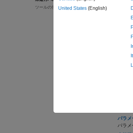
既存テ
ツールの使い方と結果の処理
United States
(English)
既存テ
既存テ
F
この例で
トを効
時相論
I
既存テ
I
閉ルー
既存テ
既存テ
この例で
する方
モデル
モデル
パラメ
パラメ