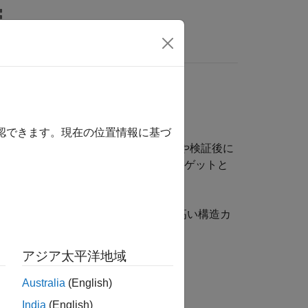
nswers
確認できます。現在の位置情報に基づ
ードにおいて、初期シミュレーションや検証後に
れらのカバーされていない要素をターゲットと
大されます。
、DO-178C、IEC 61508 など、高い構造カ
アジア太平洋地域
Australia
(English)
India
(English)