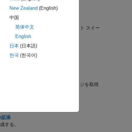
New Zealand
(English)
イミングを説明します。
中国
简体中文
プを追加してテスト ケースを拡張し、完全なテスト スイー
English
日本
(日本語)
ます。
한국
(한국어)
します。
のテスト スイートを拡張し、未達モデル カバレッジを取得
の拡張
達成する。