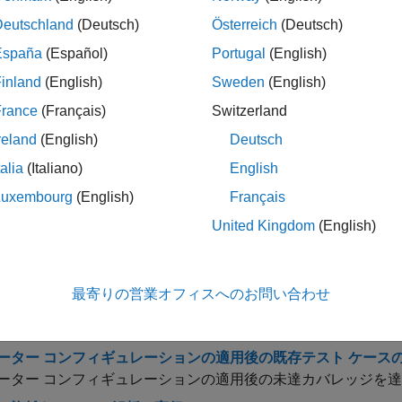
スト ケースを拡張するタイミング
Deutschland
(Deutsch)
Österreich
(Deutsch)
スト ケースを拡張して、完全なテスト スイートを作成するタ
España
(Español)
Portugal
(English)
スト ケースの定義および拡張
inland
(English)
Sweden
(English)
は、Simulink® Design Verifier™ でタイム ステッ
率的に生成する方法を説明します。
France
(Français)
Switzerland
理を含むモデルのテスト ケースの拡張
reland
(English)
Deutsch
スト ケースを拡張して、時相論理を使用するモデルを解析し
talia
(Italiano)
English
プ システムのテスト ケースの拡張
Luxembourg
(English)
Français
スト ケースを拡張して、モデル内の閉ループ システムを解析
United Kingdom
(English)
スト スイートの拡張
は、Simulink® Design Verifier™ を使用して既存
法を示します。
最寄りの営業オフィスへのお問い合わせ
表現の再利用による既存テスト ケースの拡張
表現を再利用してモデルを再解析する。
ーター コンフィギュレーションの適用後の既存テスト ケース
ーター コンフィギュレーションの適用後の未達カバレッジを