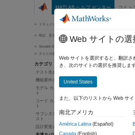
コンテンツへスキップ
MATLAB ヘルプ センター
コミュ
ドキュメ
ドキュメンテーションのホーム
検証、妥当性確認、テスト
未
Web サイトの選
Simulink Design Verifier
テストの生成
ギャッ
Web サイトを選択すると、翻訳
カテゴリ
Simuli
き、次のサイトの選択を推奨します
テスト生成の基礎
まだテ
する追
機能要件のテスト
United States
モデル カバレッジ解析に対するテス
ト
テストさ
また、以下のリストから Web サ
コード カバレッジ解析に対するテス
バレッ
ト
南北アメリカ
サブシステムと参照モデルに対するテ
トピ
スト
América Latina
(Español)
設計変更のテスト
未達
Canada
(English)
未達カバレッジの達成