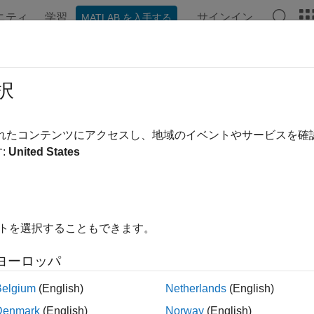
ニティ
学習
サインイン
MATLAB を入手する
ンテーション
例
関数
ブロック
ビデオ
MATLAB A
達カバレッジの達成
択
プを特定して包括的なテストを生成する
されたコンテンツにアクセスし、地域のイベントやサービスを
®
nk
Design Verifier™
を使用することで、モデルまたは生成コ
:
United States
ストされていない部分を特定し、対処することができます。こ
加のテスト入力が自動生成され、モデル カバレッジ全体が拡
れていないロジック パスを特定し、実行することで、ISO 26262
イトを選択することもできます。
ジを求める規格への準拠に役立ちます。
ヨーロッパ
ック
Belgium
(English)
Netherlands
(English)
カバレッジの達成
Denmark
(English)
Norway
(English)