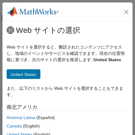
コンテンツへスキップ
MATLAB ヘルプ センター
オフキャンバス ナビゲーション メ
メインコンテンツ
Web サイトの選択
ドキュメンテーションのホーム
検証、妥当性確認、テスト
Web サイトを選択すると、翻訳されたコンテンツにアクセス
カテゴリ
し、地域のイベントやサービスを確認できます。現在の位置情
この情報は役に立ちましたか？
報に基づき、次のサイトの選択を推奨します:
United States
MATLAB Test
Polyspace Access
United States
Polyspace as You Code
Polyspace Bug Finder
また、以下のリストから Web サイトを選択することもできま
す。
Polyspace Code Prover
Polyspace Copilot
南北アメリカ
Polyspace Test
América Latina
(Español)
Requirements Toolbox
Canada
(English)
Simulink Check
United States
(English)