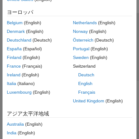
Simulink Coverage
ヨーロッパ
Simulink Coverage 入門
Belgium
(English)
Netherlands
(English)
モデルのカバレッジの収集
トラストセンター
商標
プライバシー ポリシー
コードのカバレッジの収集
Denmark
(English)
Norway
(English)
違法コピー防止
アプリケーション ステータス
お問い合わせ
カバレッジ データの管理
Deutschland
(Deutsch)
Österreich
(Deutsch)
© 1994-2026 The MathWorks, Inc.
カバレッジの解析と結果の表示
España
(Español)
Portugal
(English)
未達カバレッジの解決
Finland
(English)
Sweden
(English)
Web サイ
日本
検証と妥当性確認
France
(Français)
Switzerland
ツールの検定と認定
Ireland
(English)
Deutsch
Simulink Design Verifier
Italia
(Italiano)
English
Simulink Fault Analyzer
Luxembourg
(English)
Français
Simulink Test
United Kingdom
(English)
アジア太平洋地域
Australia
(English)
India
(English)