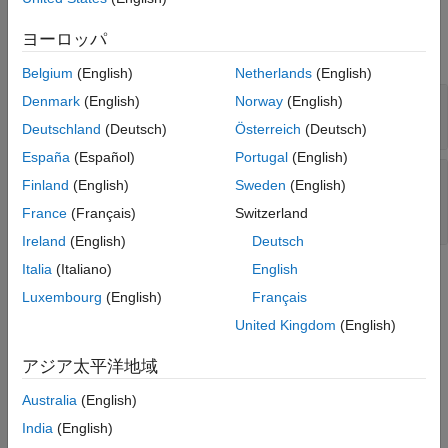
Input Arguments
ヨーロッパ
expand all
Belgium
(English)
Netherlands
(English)
—
Model Slicer configuration
Denmark
(English)
Norway
(English)
obj
object
slslicer
Deutschland
(Deutsch)
Österreich
(Deutsch)
España
(Español)
Portugal
(English)
—
Slice exclusion point
ExclusionPoint
Finland
(English)
Sweden
(English)
character vector
|
cell array of character vectors
France
(Français)
Switzerland
|
string array
Ireland
(English)
Deutsch
Italia
(Italiano)
English
Alternatives
Luxembourg
(English)
Français
In the Simulink Editor, select the
Apps
tab, and click
Model
United Kingdom
(English)
Slicer
. In the model, right-click the block and in the Model Slicer
app section
, select the Remove Exclusion Point button
.
アジア太平洋地域
Version History
Australia
(English)
India
(English)
Introduced in R2015b