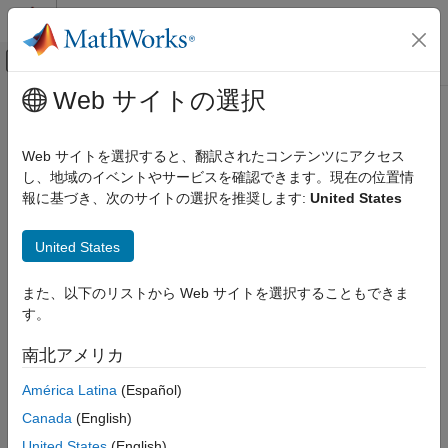
コンテンツへスキップ
MATLAB ヘルプ センター
オフキャンバス ナビゲーション メ
メインコンテンツ
Web サイトの選択
ドキュメンテーションのホーム
removeExclusionPoint
検証、妥当性確認、テスト
Web サイトを選択すると、翻訳されたコンテンツにアクセス
Class:
SLSlicerAPI.SLSlicer
し、地域のイベントやサービスを確認できます。現在の位置情
Simulink Check
Namespace:
SLSlicerAPI
報に基づき、次のサイトの選択を推奨します:
United States
removeExclusionPoint
Removes the exclusion point from the model slice
United States
ON THIS PAGE
Syntax
expand all in page
また、以下のリストから Web サイトを選択することもできま
Description
Syntax
す。
Input Arguments
removeExclusionPoint(obj,ExclusionPoint)
Alternatives
南北アメリカ
Description
Version History
América Latina
(Español)
See Also
removes the
removeExclusionPoint(
,
)
obj
ExclusionPoint
Canada
(English)
from the model slice for dependency analysis.
ExclusionPoint
United States
(English)