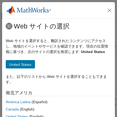
コンテンツへスキップ
MATLAB ヘルプ センター
オフキャンバス ナビゲーション メ
メインコンテンツ
Web サイトの選択
ドキュメンテーションのホーム
getReportFileName
検証、妥当性確認、テスト
Web サイトを選択すると、翻訳されたコンテンツにアクセス
システムの結果オブジェクトに対するレポート
し、地域のイベントやサービスを確認できます。現在の位置情
ModelAdvisor.run
Simulink Check
ファイル名の取得
報に基づき、次のサイトの選択を推奨します:
United States
モデル チェックのカスタマイズ
モデル アドバイザー チェック実行の自動化
このページをすべて展開する
United States
構文
getReportFileName
また、以下のリストから Web サイトを選択することもできま
項目一覧
getReportFileName(resultObj)
す。
説明
構文
説明
南北アメリカ
は
システムの
getReportFileName(
)
ModelAdvisor.run
resultObj
例
結果オブジェクトに対するレポート ファイル名を取得します。シ
América Latina
(Español)
バージョン履歴
ステムの結果オブジェクトの詳細については、
ModelAdvisor.run
参考
Canada
(English)
を参照してください。
United States
(English)