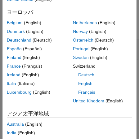
例
ヨーロッパ
例
Belgium
(English)
Netherlands
(English)
すべて展開する
Denmark
(English)
Norway
(English)
Deutschland
(Deutsch)
Österreich
(Deutsch)
モデル アドバイザー レポートのファイル名の取
España
(Español)
Portugal
(English)
得
Finland
(English)
Sweden
(English)
France
(Français)
Switzerland
バージョン履歴
Ireland
(English)
Deutsch
R2021a で導入
Italia
(Italiano)
English
Luxembourg
(English)
Français
参考
United Kingdom
(English)
|
Advisor.Manager
ModelAdvisor.run
アジア太平洋地域
トピック
Australia
(English)
モデル アドバイザー チェック実行の自動化
India
(English)