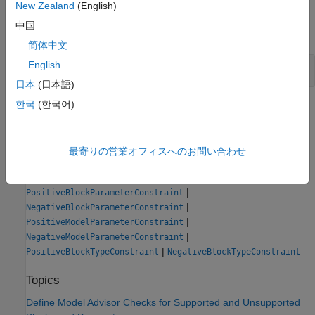
Examples
New Zealand
(English)
中国
expand all
简体中文
English
Specify a Prerequisite Constraint
日本
(日本語)
한국
(한국어)
Version History
Introduced in R2018a
最寄りの営業オフィスへのお問い合わせ
See Also
|
PositiveBlockParameterConstraint
|
NegativeBlockParameterConstraint
|
PositiveModelParameterConstraint
|
NegativeModelParameterConstraint
|
PositiveBlockTypeConstraint
NegativeBlockTypeConstraint
Topics
Define Model Advisor Checks for Supported and Unsupported