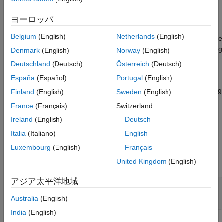
addPreRequisiteConstraintID(ID_1)
ヨーロッパ
Description
Belgium
(English)
Netherlands
(English)
Specify a constraint as a prerequisite to a
object. The
constraint
Model Advisor checks the prerequisite constraint before checking
Denmark
(English)
Norway
(English)
the actual
object.
constraint
Deutschland
(Deutsch)
Österreich
(Deutsch)
España
(Español)
Portugal
(English)
specifies a prerequisite
addPreRequisiteConstraintID(
)
ID_1
constraint ID
that the Model Advisor checks before checking
ID_1
Finland
(English)
Sweden
(English)
the actual
object.
constraint
France
(Français)
Switzerland
Ireland
(English)
Deutsch
example
Italia
(Italiano)
English
Input Arguments
Luxembourg
(English)
Français
expand all
United Kingdom
(English)
アジア太平洋地域
—
of constraint object
ID_1
ID
character vector
Australia
(English)
India
(English)