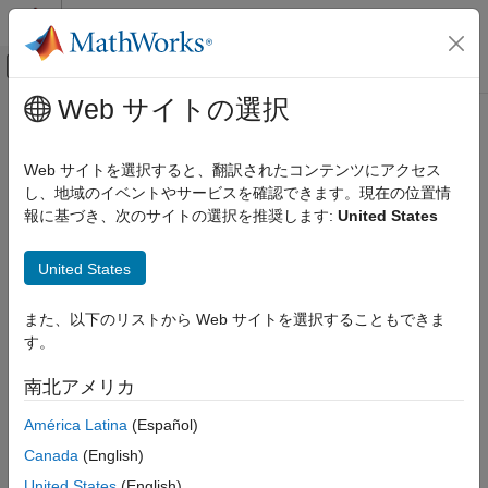
コンテンツへスキップ
MATLAB ヘルプ センター
オフキャンバス ナビゲーション メ
メインコンテンツ
Web サイトの選択
ドキュメンテーションのホーム
addPreRequisiteConstraintID
検証、妥当性確認、テスト
Web サイトを選択すると、翻訳されたコンテンツにアクセス
Class:
Advisor.authoring.PositiveBlockParameterConstraint
,
し、地域のイベントやサービスを確認できます。現在の位置情
Simulink Check
Advisor.authoring.NegativeBlockParameterConstraint
,
報に基づき、次のサイトの選択を推奨します:
United States
Customize Model Checks
Advisor.authoring.PositiveModelParameterConstraint
,
Create Model Advisor Checks
Advisor.authoring.NegativeModelParameterConstraint
,
United States
Advisor.authoring.PositiveBlockTypeConstraint
,
addPreRequisiteConstraintID
Advisor.authoring.NegativeBlockTypeConstraint
また、以下のリストから Web サイトを選択することもできま
ON THIS PAGE
Namespace:
Advisor.authoring
す。
Syntax
Check a prerequisite
object before the actual
Description
constraint
南北アメリカ
object
constraint
Input Arguments
América Latina
(Español)
Examples
expand all in page
Version History
Canada
(English)
Syntax
See Also
United States
(English)