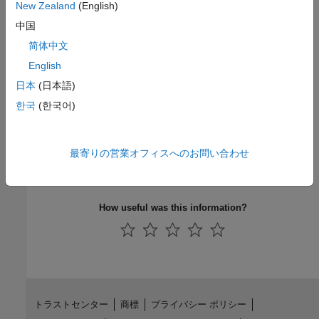
Programmatic Use
New Zealand
(English)
中国
No programmatic use is available.
简体中文
Version History
English
日本
(日本語)
Introduced in R2024b
한국
(한국어)
See Also
On-board CAN properties
|
On-board CAN Receive
|
On-board
最寄りの営業オフィスへのお問い合わせ
CAN Transmit
|
Pin Mapping for Arduino Timer-Independent
Blocks
How useful was this information?
トラストセンター
商標
プライバシー ポリシー