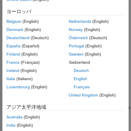
Version History
See Also
Arduino Due
ヨーロッパ
Belgium
(English)
Netherlands
(English)
Teensy 4.0 (Arduino Compatible)
Denmark
(English)
Norway
(English)
Teensy 4.1 (Arduino Compatible)
Deutschland
(Deutsch)
Österreich
(Deutsch)
España
(Español)
Portugal
(English)
Arduino UNO R4 Wi-Fi
Finland
(English)
Sweden
(English)
Arduino UNO R4 Minima
France
(Français)
Switzerland
Ireland
(English)
Deutsch
Settings
Italia
(Italiano)
English
(default) |
Allow all
Manual
Luxembourg
(English)
Français
— Select this option to allow all messages from
Allow all
the CAN mailboxes to pass through the acceptance filter.
United Kingdom
(English)
アジア太平洋地域
— Select this option to manually configure properties
Manual
of CAN mailboxes such as identifier type, identifier range,
Australia
(English)
and so on.
India
(English)