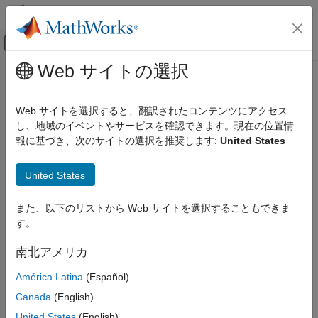
コンテンツへスキップ
MATLAB ヘルプ センター
オフキャンバス ナビゲーション メ
メインコンテンツ
Web サイトの選択
ドキュメンテーションのホーム
Filter configuration
Simulink
Web サイトを選択すると、翻訳されたコンテンツにアクセス
Simulink Supported Hardware
Acceptance filter filtering criteria
し、地域のイベントやサービスを確認できます。現在の位置情
Arduino Hardware
Since R2024b
報に基づき、次のサイトの選択を推奨します:
United States
Peripherals
Model Configuration Pane:
Hardware Implementation /
Hardware board settings / Target hardware resources / On-
Communication Protocols
United States
board CAN properties
CAN
また、以下のリストから Web サイトを選択することもできま
Description
Filter configuration
す。
ON THIS PAGE
Select the acceptance filter option.
南北アメリカ
Description
Dependencies
Dependencies
América Latina
(Español)
Settings
Canada
(English)
To enable this property, in the Configuration Parameters dialog
Programmatic Use
box, set
Hardware board
to one of them:
United States
(English)