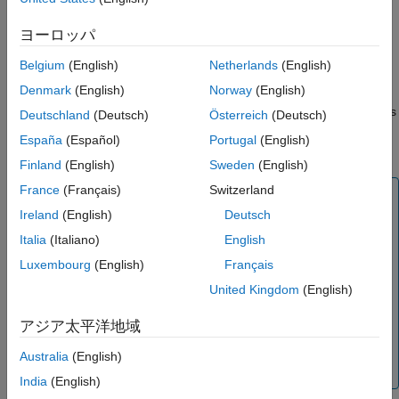
ヨーロッパ
The GPS measurements are referenced to the most recent
revision of the World Geodetic System (WGS84). GPS sensor
Belgium
(English)
Netherlands
(English)
accuracy is typically measured in meters. When converting
Denmark
(English)
Norway
(English)
latitude and longitude from decimal degrees to meters, the
decimal degree values are considered to within 6 decimal places
Deutschland
(Deutsch)
Österreich
(Deutsch)
only. For example, at the equator, 0.000001 degrees is
España
(Español)
Portugal
(English)
approximately 11.1 centimeters.
Finland
(English)
Sweden
(English)
France
(Français)
Switzerland
Note
Ireland
(English)
Deutsch
GPS must be enabled on the device. If any of these
conditions occur, this block outputs zeros.
Italia
(Italiano)
English
Luxembourg
(English)
Français
GPS is disabled on the device.
United Kingdom
(English)
The device does not contain a GPS sensor.
Simulating without a device
アジア太平洋地域
For more information, see
Block Produces Zeros or Does
Australia
(English)
Nothing in Simulation
.
India
(English)