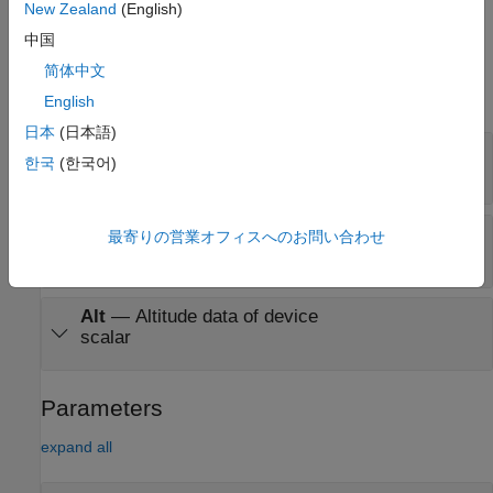
New Zealand
(English)
Ports
中国
Output
简体中文
expand all
English
日本
(日本語)
Lat
—
Latitude data of device
한국
(한국어)
scalar
Lon
—
Longitude data of device
最寄りの営業オフィスへのお問い合わせ
scalar
Alt
—
Altitude data of device
scalar
Parameters
expand all