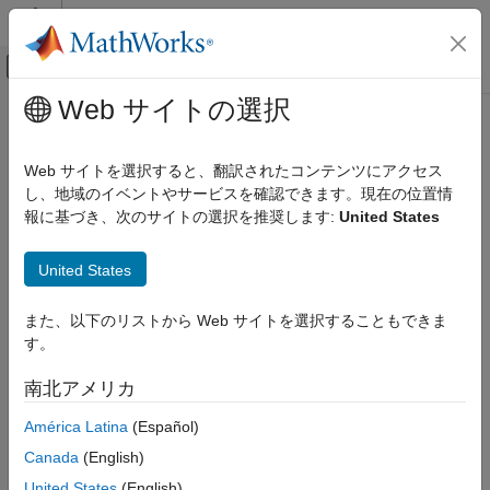
コンテンツへスキップ
MATLAB ヘルプ センター
オフキャンバス ナビゲーション メ
メインコンテンツ
Web サイトの選択
ドキュメンテーションのホーム
Location Sensor
Simulink
Web サイトを選択すると、翻訳されたコンテンツにアクセス
Simulink Supported Hardware
Measure global positioning system data
し、地域のイベントやサービスを確認できます。現在の位置情
Android Devices
報に基づき、次のサイトの選択を推奨します:
United States
Modeling
expand all in page
Libraries:
United States
Location Sensor
Simulink Support Package for Android
Devices / Sensors
ON THIS PAGE
また、以下のリストから Web サイトを選択することもできま
Description
す。
Description
Ports
南北アメリカ
Parameters
Add-On Required:
This feature requires the
Simulink Support
Version History
Package for Android Devices
add-on.
América Latina
(Español)
See Also
Canada
(English)
Use the
Location Sensor
block to read GPS data of the device
United States
(English)
and output its latitude, longitude, and altitude.