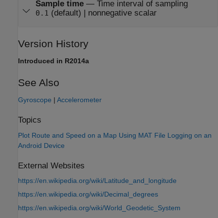
Sample time
—
Time interval of sampling
(default) | nonnegative scalar
0.1
Version History
Introduced in R2014a
See Also
Gyroscope
|
Accelerometer
Topics
Plot Route and Speed on a Map Using MAT File Logging on an
Android Device
External Websites
https://en.wikipedia.org/wiki/Latitude_and_longitude
https://en.wikipedia.org/wiki/Decimal_degrees
https://en.wikipedia.org/wiki/World_Geodetic_System