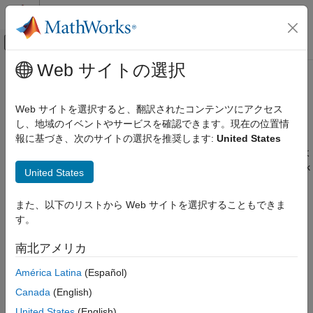
コンテンツへスキップ
MATLAB ヘルプ センター
オフキャンバス ナビゲーション メ
メインコンテンツ
Web サイトの選択
ドキュメンテーションのホーム
Android
デバイス
Simulink
Web サイトを選択すると、翻訳されたコンテンツにアクセス
Simulink でサポートされているハードウェア
®
Android
デバイスでのモデルの実行
し、地域のイベントやサービスを確認できます。現在の位置情
®
Simulink
Support Package for Android Devices
を使用すると、
報に基づき、次のサイトの選択を推奨します:
United States
カテゴリ
Simulink モデルをサポートされる Android デバイス上で作成およ
Android デバイス
び実行できます。サポートには、次のことを目的とした Simulink
United States
設定と構成
ブロックのライブラリが含まれます。
モデル化
また、以下のリストから Web サイトを選択することもできま
センサー
Android デバイスでの実行
す。
Arduino ハードウェア
オーディオの取得と再生
LEGO MINDSTORMS EV3 ハードウェア
南北アメリカ
Parrot ミニドローン
カメラ入力とビデオ表示
América Latina
(Español)
Canada
(English)
UI ウィジェット
United States
(English)