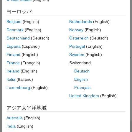
ネットワーク インターフェイス
ヨーロッパ
カテゴリ
Belgium
(English)
Netherlands
(English)
Denmark
(English)
Norway
(English)
設定と構成
ハードウェア サポートのインストール、ファームウェアの更新、
Deutschland
(Deutsch)
Österreich
(Deutsch)
ハードウェア接続の構成
España
(Español)
Portugal
(English)
モデル化
Finland
(English)
Sweden
(English)
ハードウェア接続用のモデルの準備、およびハードウェア プロト
France
(Français)
Switzerland
コルをサポートするためのブロックの追加
Ireland
(English)
Deutsch
Android デバイスでの実行
モデルをアプリケーションに変換して Android デバイスで実行
Italia
(Italiano)
English
Luxembourg
(English)
Français
この情報は役に立ちましたか？
United Kingdom
(English)
アジア太平洋地域
Australia
(English)
India
(English)
トラストセンター
商標
プライバシー ポリシー