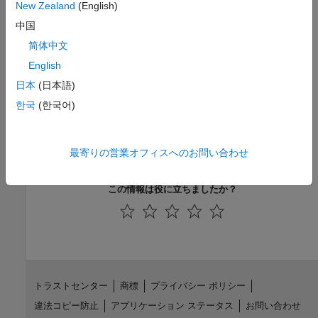
New Zealand
(English)
最終更新
中国
R2021a
简体中文
English
参考
日本
(日本語)
乗算
Product ブロックを使用した入力の乗算と除算
한국
(한국어)
バージョン履歴
最寄りの営業オフィスへのお問い合わせ
R2020a で導入
この情報は役に立ちましたか？
トラストセンター
商標
プライバシー ポリシー
違法コピー防止
アプリケーション ステータス
お問い合わせ