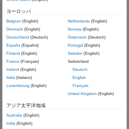
モデル アドバイザー チェック
最終更新
すべて
ヨーロッパ
参考
ルール
Belgium
(English)
Netherlands
(English)
バージョン履歴
Denmark
(English)
Norway
(English)
サブ ID a
Deutschland
(Deutsch)
Österreich
(Deutsch)
除算を行う場合、ゼロ割回避の処理を入れます。
España
(Español)
Portugal
(English)
カスタム パラメーター
Finland
(English)
Sweden
(English)
該当なし
France
(Français)
Switzerland
Ireland
(English)
Deutsch
根拠
Italia
(Italiano)
English
サブ ID a:
Luxembourg
(English)
Français
United Kingdom
(English)
ルールから外れると、意図しない演算とコード生成結果にな
る場合があります。
アジア太平洋地域
モデル アドバイザー チェック
Australia
(English)
Simulink におけるゼロ除算のチェック
(Simulink Check)
India
(English)