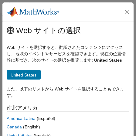
コンテンツへスキップ
MATLAB ヘルプ センター
オフキャンバス ナビゲーション メ
メインコンテンツ
Web サイトの選択
ドキュメンテーションのホーム
jc_0110: ブロックの向き
Simulink
Web サイトを選択すると、翻訳されたコンテンツにアクセス
モデル化
該当ガイドライン
し、地域のイベントやサービスを確認できます。現在の位置情
モデリング ガイドライン
報に基づき、次のサイトの選択を推奨します:
United States
®
Control Algorithm Modeling Guidelines - Using MATLAB
,
MAB モデリング ガイドライン
®
®
Simulink
, and Stateflow
Simulink
United States
Version 6.0
jc_0110: ブロックの向き
また、以下のリストから Web サイトを選択することもできま
項目一覧
す。
サブ ID 推奨事項
該当ガイドライン
南北アメリカ
サブ ID 推奨事項
NA-MAAB — 推奨事項なし
MATLAB バージョン
América Latina
(Español)
JMAAB — a
ルール
Canada
(English)
根拠
MATLAB
バージョン
United States
(English)