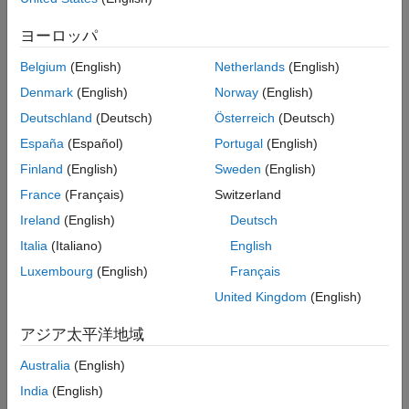
検証
最終更新
すべて
ヨーロッパ
バージョン履歴
ルール
Belgium
(English)
Netherlands
(English)
Denmark
(English)
Norway
(English)
サブ ID a
Deutschland
(Deutsch)
Österreich
(Deutsch)
ブロックは出力が右になるように配置されます。
España
(Español)
Portugal
(English)
例外
Finland
(English)
Sweden
(English)
フィードバック ループで
Delay
が使用されている場合、出力は
France
(Français)
Switzerland
左になる可能性があります。
Ireland
(English)
Deutsch
カスタム パラメーター
Italia
(Italiano)
English
該当なし
Luxembourg
(English)
Français
United Kingdom
(English)
例 — 正
モデルは、出力が右になるように配置されています。
Delay
ブロ
アジア太平洋地域
ックの出力は左になっています。
Australia
(English)
India
(English)