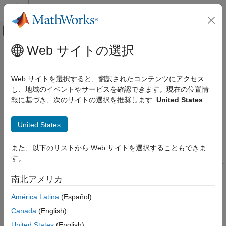
コンテンツへスキップ
MATLAB ヘルプ センター
オフキャンバス ナビゲーション メ
メインコンテンツ
Web サイトの選択
ドキュメンテーションのホーム
自然な親を外れた遷移
Simulink
Web サイトを選択すると、翻訳されたコンテンツにアクセス
シミュレーション
自然な親を外れた遷移が検出された場合に行う診断アクション
し、地域のイベントやサービスを確認できます。現在の位置情
シミュレーションのテストとデバッグ
報に基づき、次のサイトの選択を推奨します:
United States
診断
モデル コンフィギュレーション ペイン:
診断
United States
自然な親を外れた遷移
説明
項目一覧
また、以下のリストから Web サイトを選択することもできま
[自然な親を外れた遷移]
パラメーターは、チャートに親ステート
説明
す。
またはジャンクションの外部でループする遷移が含まれる場合に
設定
行う診断アクションを指定します。
南北アメリカ
推奨設定
プログラムでの使用
設定
América Latina
(Español)
バージョン履歴
Canada
(English)
(既定値) |
|
警告
なし
エラー
参考
なし
United States
(English)