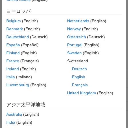
警告またはエラーは表示されません。
ヨーロッパ
警告
Belgium
(English)
Netherlands
(English)
警告が表示されます。
Denmark
(English)
Norway
(English)
エラー
Deutschland
(Deutsch)
Österreich
(Deutsch)
エラーが表示され、シミュレーションが停止します。
España
(Español)
Portugal
(English)
推奨設定
Finland
(English)
Sweden
(English)
France
(Français)
Switzerland
アプリケーション
設定
Ireland
(English)
Deutsch
デバッグ
警告
Italia
(Italiano)
English
トレーサビリティ
影響なし
Luxembourg
(English)
Français
効率性
影響なし (シミュレーション時)
United Kingdom
(English)
(量産コード生成時)
[なし]
アジア太平洋地域
安全対策
エラー
Australia
(English)
プログラムでの使用
India
(English)