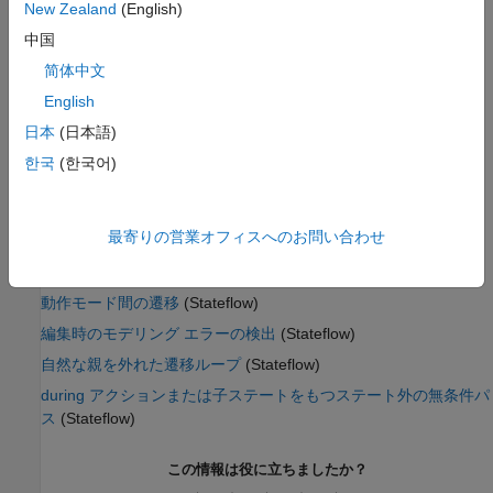
New Zealand
(English)
パラメーター:
SFTransitionOutsideNaturalParentDiag
値:
|
|
'none'
'warning'
'error'
中国
既定の設定:
'warning'
简体中文
English
バージョン履歴
日本
(日本語)
R2010a で導入
한국
(한국어)
参考
トピック
最寄りの営業オフィスへのお問い合わせ
モデル コンフィギュレーション パラメーター: Stateflow 診断
動作モード間の遷移
(Stateflow)
編集時のモデリング エラーの検出
(Stateflow)
自然な親を外れた遷移ループ
(Stateflow)
during アクションまたは子ステートをもつステート外の無条件パ
ス
(Stateflow)
この情報は役に立ちましたか？