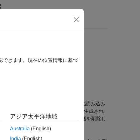
MATLAB Answers
れる最大の浮動小数点データ型
確認できます。現在の位置情報に基づ
使用するハードウェアでアトミックに読み込み
メーターを使用して、可能であれば、生成され
アジア太平洋地域
ッファリングまたは不要なセマフォ保護を削除し
Australia
(English)
India
(English)