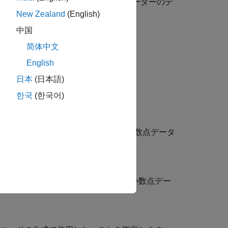
てデバイスを選択すると、このパラメーターのデ
New Zealand
(English)
中国
简体中文
合にのみ有効になります。
English
日本
(日本語)
한국
(한국어)
み込みおよび保存できる最大の浮動小数点データ
み込みおよび保存できる最大の浮動小数点デー