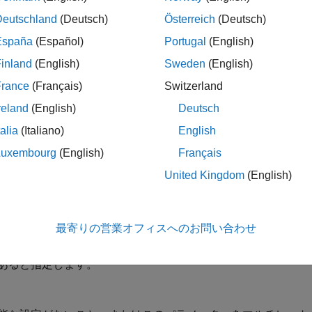
ス ベンダー]
および
[デバイス タイプ]
パラメーターを使用し
固有の値が設定されます。
Deutschland
(Deutsch)
Österreich
(Deutsch)
España
(Español)
Portugal
(English)
関係
inland
(English)
Sweden
(English)
ラメーターは、選択されたハードウェアに対して変更可能な場
France
(Français)
Switzerland
reland
(English)
Deutsch
talia
(Italiano)
English
既定値) |
|
double
なし
Luxembourg
(English)
Français
United Kingdom
(English)
が、コードのテストに使用するハードウェアでアトミックに読
ると指定します。
最寄りの営業オフィスへのお問い合わせ
が、コードのテストに使用するハードウェアでアトミックに読
あると指定します。