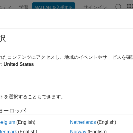
ニティ
学習
サインイン
MATLAB を入手する
ンテーション
例
関数
ブロック
アプリ
ビデオ
 Atomic サイズ: 浮動小数点
択
 ハードウェアでのアトミックな読み込みと保存でサポートさ
されたコンテンツにアクセスし、地域のイベントやサービスを
:
United States
 コンフィギュレーション ペイン:
ハードウェア実行
イトを選択することもできます。
Atomic サイズ: 浮動小数点]
パラメーターは、コードのテストに
保存できる最大の浮動小数点データ型を指定します。このパラ
ヨーロッパ
チレート コードでデータ サイズに基づいて、不要なダブルバ
Belgium
(English)
Netherlands
(English)
Denmark
(English)
Norway
(English)