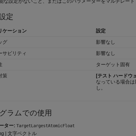
能な設定がないこと、またはこのパラメーターをマルチレート
設定
リケーション
設定
ッグ
影響なし
ーサビリティ
影響なし
性
ターゲット固有
対策
[テスト ハード
なっている場合は
し。
グラムでの使用
ーター:
TargetLargestAtomicFloat
ring | 文字ベクトル