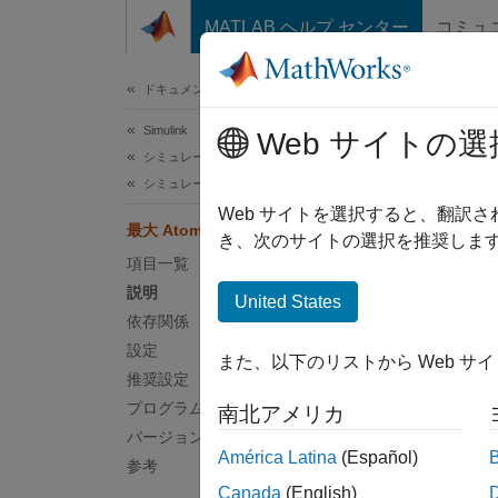
コンテンツへスキップ
MATLAB ヘルプ センター
コミュ
ドキュメ
ドキュメンテーションのホーム
Simulink
最大
Web サイトの選
シミュレーション
シミュレーション条件の構成
テスト
Web サイトを選択すると、翻訳
最大 Atomic サイズ: 浮動小数点
き、次のサイトの選択を推奨します
項目一覧
モデル
説明
United States
説明
依存関係
設定
また、以下のリストから Web サ
[最大 
推奨設定
および
プログラムでの使用
南北アメリカ
たマル
バージョン履歴
ます。
América Latina
(Español)
参考
Canada
(English)