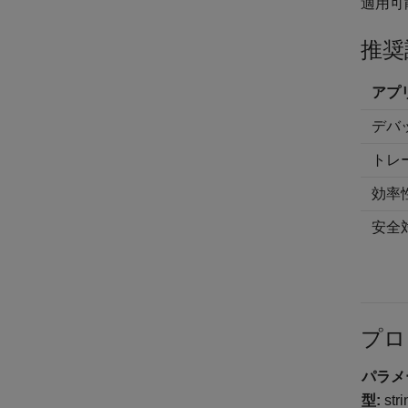
適用可
推奨
アプ
デバ
トレ
効率
安全
プロ
パラメ
型:
st