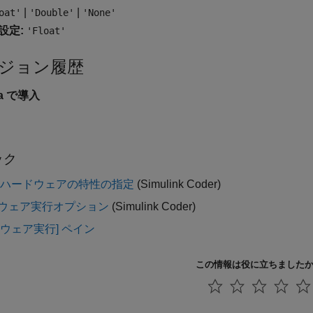
|
|
oat'
'Double'
'None'
設定:
'Float'
ジョン履歴
0a で導入
ック
 ハードウェアの特性の指定
(Simulink Coder)
ウェア実行オプション
(Simulink Coder)
ドウェア実行] ペイン
この情報は役に立ちました