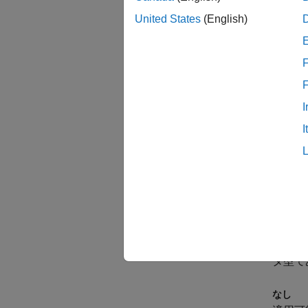
[デバイ
バイス
United States
(English)
依存
F
このパ
I
設定
I
(
Float
Float
float
型であ
double
double
タ型で
なし