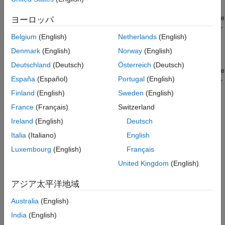
See Also
double
Sets the data type for underspecified data types during data type
ヨーロッパ
propagation to
. Simulink uses
as the data type for
double
double
Belgium
(English)
Netherlands
(English)
inherited data types.
Denmark
(English)
Norway
(English)
single
Deutschland
(Deutsch)
Österreich
(Deutsch)
Sets the data type for underspecified data types during data type
España
(Español)
Portugal
(English)
propagation to
. Simulink uses
as the data type for
single
single
inherited data types.
Finland
(English)
Sweden
(English)
France
(Français)
Switzerland
Tips
Ireland
(English)
Deutsch
This setting affects both simulation and code generation.
Italia
(Italiano)
English
Luxembourg
(English)
Français
For embedded designs that target single-precision
processors, set this parameter to
to avoid the
United Kingdom
(English)
single
introduction of double data types.
アジア太平洋地域
Use the Model Advisor Identify questionable operations for
Australia
(English)
strict single-precision design check to identify the double-
India
(English)
precision usage in your model.