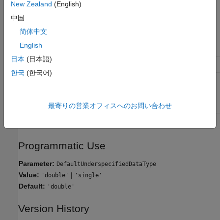
New Zealand
(English)
Recommended Settings
中国
简体中文
Application
Setting
English
Debugging
No impact
日本
(日本語)
Traceability
No impact
한국
(한국어)
Efficiency
single (when target hardware
supports efficient single
computations)
double (otherwise)
最寄りの営業オフィスへのお問い合わせ
Safety precaution
No impact
Programmatic Use
Parameter:
DefaultUnderspecifiedDataType
Value:
|
'double'
'single'
Default:
'double'
Version History