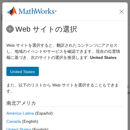
コンテンツへスキップ
MATLAB ヘルプ センター
オフキャンバス ナビゲーション メ
メインコンテンツ
Web サイトの選択
ドキュメンテーションのホーム
Default for underspecified data type
Simulink
Web サイトを選択すると、翻訳されたコンテンツにアクセス
Modeling
Data type to use when
Simulink
cannot infer the data type
し、地域のイベントやサービスを確認できます。現在の位置情
Configure Signals, States, and Parameters
報に基づき、次のサイトの選択を推奨します:
United States
Data Types
Model Configuration Pane:
Math and Data Types
United States
Default for underspecified data type
Description
ON THIS PAGE
また、以下のリストから Web サイトを選択することもできま
The
Default for underspecified data type
specifies the default
Description
す。
®
data type to use for inherited data types if the Simulink
software
Settings
could not infer the data type of a signal during data type
南北アメリカ
Tips
propagation.
Recommended Settings
América Latina
(Español)
Settings
Programmatic Use
Canada
(English)
Version History
(default) |
double
single
United States
(English)