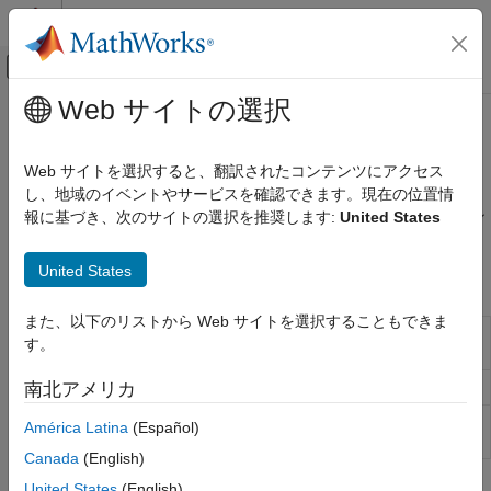
コンテンツへスキップ
MATLAB ヘルプ センター
オフキャンバス ナビゲーション メ
メインコンテンツ
Web サイトの選択
ドキュメンテーションのホーム
モーターおよびビークル センサー
Simulink
Web サイトを選択すると、翻訳されたコンテンツにアクセス
Simulink でサポートされているハードウェア
モーターや車両の用途に使用されるセンサー
し、地域のイベントやサービスを確認できます。現在の位置情
Arduino ハードウェア
モーターや車両の動作から生じる物理特性を測定するためのセン
報に基づき、次のサイトの選択を推奨します:
United States
周辺装置
サー ブロックを構成します。
センサー
United States
ブロック
カテゴリ
また、以下のリストから Web サイトを選択することもできま
加速度センサー
Encoder
Measure incremental position and
す。
direction of rotating motor
(R2021b 以降)
近接センサー
環境センサー
Tachometer
Read rotational speed of shaft
南北アメリカ
ビジョン センサー
VL53L0X Time
ターゲット オブジェクトへの距離を測定
América Latina
(Español)
モーターおよびビークル センサー
of Flight Sensor
する
(R2022a 以降)
Canada
(English)
United States
(English)