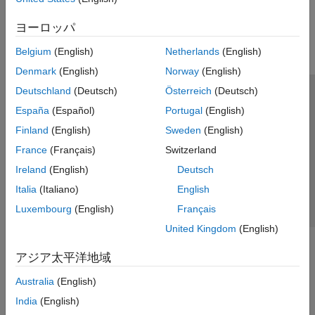
この情報は役に立ちましたか？
ヨーロッパ
Belgium
(English)
Netherlands
(English)
Denmark
(English)
Norway
(English)
Deutschland
(Deutsch)
Österreich
(Deutsch)
トラストセンター
商標
プライバシー ポリシー
España
(Español)
Portugal
(English)
違法コピー防止
アプリケーション ステータス
お問い合わせ
Finland
(English)
Sweden
(English)
© 1994-2026 The MathWorks, Inc.
France
(Français)
Switzerland
Ireland
(English)
Deutsch
Web サイ
日本
Italia
(Italiano)
English
Luxembourg
(English)
Français
United Kingdom
(English)
アジア太平洋地域
Australia
(English)
India
(English)