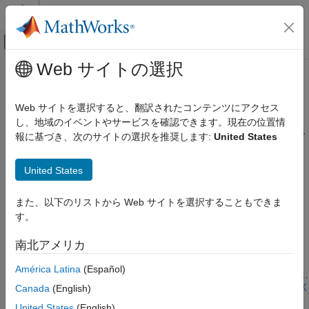
コンテンツへスキップ
MATLAB ヘルプ センター
オフキャンバス ナビゲーション メ
メインコンテンツ
Web サイトの選択
ドキュメンテーションのホーム
オーディオ処理
Simulink
Web サイトを選択すると、翻訳されたコンテンツにアクセス
Simulink でサポートされているハードウェア
オーディオ信号に対するエフェクトの作成と追加
し、地域のイベントやサービスを確認できます。現在の位置情
Arduino ハードウェア
オーディオ処理アルゴリズムを使用して、オーディオ信号に対す
報に基づき、次のサイトの選択を推奨します:
United States
用途
るエフェクトを設計して追加します。
カテゴリ
United States
注目の例
深層学習、機械学習、IoT
また、以下のリストから Web サイトを選択することもできま
Add Echo to Audio File Stored in SD Card of Arduino
ロボティクスとモーター制御
Hardware
す。
Arduino Engineering Kit Rev 2
Add echo to an audio file read using the SD Card File Read
Dashboard
南北アメリカ
block from Simulink® Support Package for Arduino® Hardware.
オーディオ処理
On deployment, the Simulink model reads audio from the SD
América Latina
(Español)
card, adds an echo effect to the audio, and then plays the audio
with the echo through the headphones connected to the analog
モデルを開く
Canada
(English)
Shift Pitch of Audio File Stored in SD Card of Arduino
output pin of the hardware.
United States
(English)