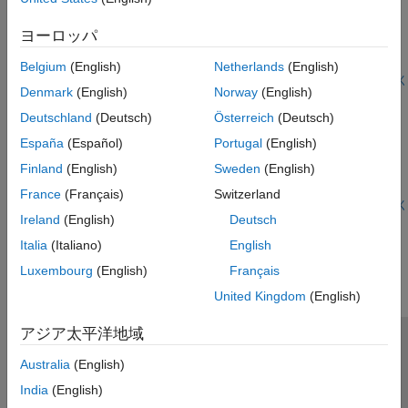
Hardware
Shift the pitch of an audio file that is stored in an SD card of the
ヨーロッパ
Arduino® hardware using Simulink® Support Package for
Arduino Hardware.
Belgium
(English)
Netherlands
(English)
モデルを開く
Denmark
(English)
Norway
(English)
Add Reverb to Audio File Stored in SD Card of Arduino
Hardware
Deutschland
(Deutsch)
Österreich
(Deutsch)
Add reverb to an audio file read using the SD Card File Read
España
(Español)
Portugal
(English)
block from Simulink® Support Package for Arduino® Hardware.
Finland
(English)
Sweden
(English)
On deployment, the Simulink model reads audio from the SD
card, adds the reverb effect to the audio, and then plays the
France
(Français)
Switzerland
processed audio through the headphones connected to the
モデルを開く
Ireland
(English)
Deutsch
analog output pin of the hardware.
この情報は役に立ちましたか？
Italia
(Italiano)
English
Luxembourg
(English)
Français
United Kingdom
(English)
アジア太平洋地域
トラストセンター
商標
プライバシー ポリシー
Australia
(English)
違法コピー防止
アプリケーション ステータス
お問い合わせ
India
(English)
© 1994-2026 The MathWorks, Inc.