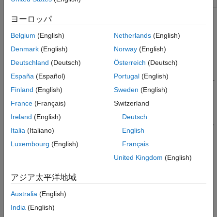
ヨーロッパ
トピック
Belgium
(English)
Netherlands
(English)
熱流体システムのモデル化
Denmark
(English)
Norway
(English)
熱流体のモデル化のための手順とガイドライン。
Deutschland
(Deutsch)
Österreich
(Deutsch)
熱流体モデリングのフレームワーク
España
(Español)
Portugal
(English)
ブロックと端子で熱流体コンポーネントと相互作用を表現する方
Finland
(English)
Sweden
(English)
法。
France
(Français)
Switzerland
断熱された原油のパイプライン内における熱伝達
Ireland
(English)
Deutsch
断熱された原油のパイプラインのセグメントのモデル化とシミュ
Italia
(Italiano)
English
レーション。
Luxembourg
(English)
Français
Parameterizing Entrained Air in a Thermal Liquid
United Kingdom
(English)
Common equations for various isothermal liquid models.
アジア太平洋地域
この情報は役に立ちましたか？
Australia
(English)
India
(English)