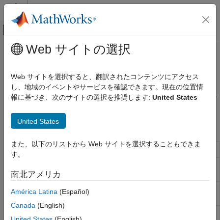
コンテンツへスキップ
MATLAB ヘルプ センター
オフキャンバス ナビゲーション メ
メインコンテンツ
Web サイトの選択
ドキュメンテーションのホーム
ソース
物理モデリング
Web サイトを選択すると、翻訳されたコンテンツにアクセス
物理量信号のソースのシミュレーションを実行するブロック
し、地域のイベントやサービスを確認できます。現在の位置情
Simscape
このライブラリには、物理量信号のソースのシミュレーションを
報に基づき、次のサイトの選択を推奨します:
United States
Foundation ブロック ライブラリ
実行するブロックが含まれます。
物理量信号の操作
United States
Simscape ブロック
カテゴリ
遅延
また、以下のリストから Web サイトを選択することもできま
PS Constant
定数の物理量信号を生成する
離散
す。
関数
PS Counter
Increment output signal by 1 with every
time step
南北アメリカ
線形演算子
ルックアップ テーブル
PS Ramp
Generate constantly increasing or
América Latina
(Español)
decreasing physical signal
非線形演算子
Canada
(English)
周期的演算子
PS Random
Generate normally distributed random
United States
(English)