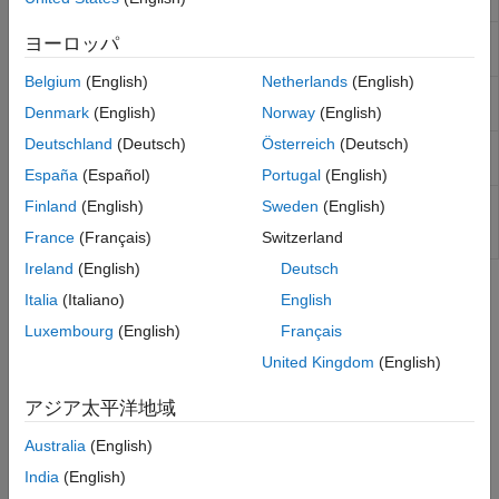
Number
numbers for physical modeling
Sinks
ソース
PS Repeating
Output periodic piecewise linear signal
ヨーロッパ
Sequence
ユーティリティ
Belgium
(English)
Netherlands
(English)
PS Sine Wave
Generate sine wave physical signal, using
simulation time as time source
Denmark
(English)
Norway
(English)
Deutschland
(Deutsch)
Österreich
(Deutsch)
PS Step
Generate physical signal shaped as step
function
España
(Español)
Portugal
(English)
PS Uniform
Generate uniformly distributed random
Finland
(English)
Sweden
(English)
Random
numbers for physical modeling
France
(Français)
Switzerland
Number
Ireland
(English)
Deutsch
トピック
Italia
(Italiano)
English
Luxembourg
(English)
Français
物理量信号の単位の伝播
物理量信号ブロックでは、単位が伝播されます。
United Kingdom
(English)
レガシ物理量信号ブロックを使用したモデルのアップグレード
アジア太平洋地域
R2019a より前では、物理量信号ブロックでは単位は伝播されま
Australia
(English)
せんでした。
India
(English)