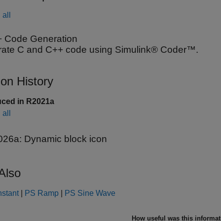
all
 Code Generation
ate C and C++ code using Simulink® Coder™.
ion History
uced in R2021a
all
026a:
Dynamic block icon
Also
stant
|
PS Ramp
|
PS Sine Wave
How useful was this informa