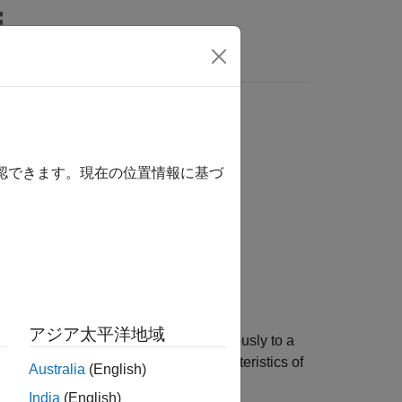
Videos
Answers
確認できます。現在の位置情報に基づ
アジア太平洋地域
d initial value and changes instantaneously to a
value
parameters determine the characteristics of
Australia
(English)
India
(English)