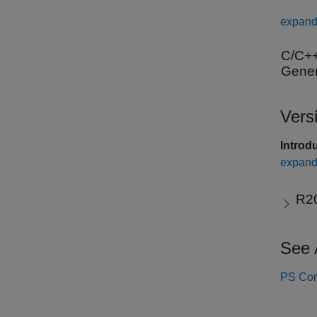
expand 
C/C++
Gener
Vers
Introd
expand 
R2
See 
PS Con