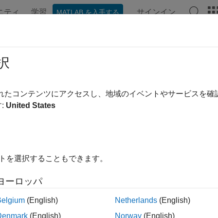
ニティ
学習
サインイン
MATLAB を入手する
ンテーション
例
関数
ブロック
アプリ
言語構文
Step
択
e physical signal shaped as step function
されたコンテンツにアクセスし、地域のイベントやサービスを
:
United States
all in page
Libraries:
Simscape / Foundation Library / Physical Signals / Sources
イトを選択することもできます。
ription
ヨーロッパ
 Step
block generates a physical signal that starts at a specifie
ue at a specified time. The
Step time
,
Initial value
, and
Final 
Belgium
(English)
Netherlands
(English)
put signal:
Denmark
(English)
Norway
(English)