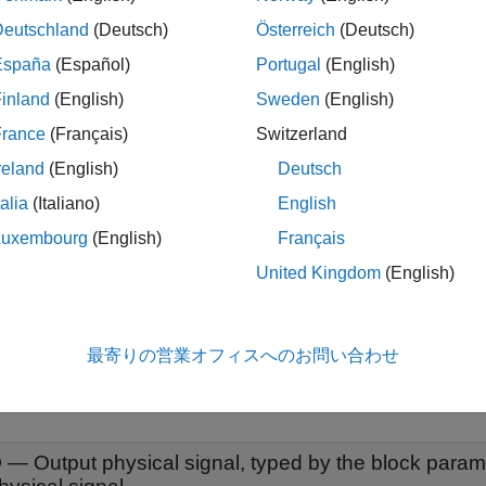
he
Step time
parameter determines when the signal value chan
Deutschland
(Deutsch)
Österreich
(Deutsch)
España
(Español)
Portugal
(English)
he
Initial value
and
Final value
parameter values determine whethe
inland
(English)
Sweden
(English)
trix. If one of these parameters is a vector or a matrix, the other
alar. The output signal is then also a vector or a matrix of the sa
France
(Français)
Switzerland
reland
(English)
Deutsch
he
Initial value
and
Final value
parameters must have commensurat
talia
(Italiano)
English
termined by unit propagation rules. If the two parameters have th
e same. If the parameter units are different, then the unit of the
Luxembourg
(English)
Français
e units of the parameters. For more information, see
Physical Si
United Kingdom
(English)
s
最寄りの営業オフィスへのお問い合わせ
t
all
O
—
Output physical signal, typed by the block param