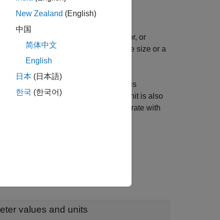
ges from
Initial value
to
Final value
.
New Zealand
(English)
中国
r the output signal is a scalar, vector, or
简体中文
 must be a vector or a matrix of the same size or a
me size.
English
日本
(日本語)
e units. The unit at the output port is
한국
(한국어)
e same units, then the output signal unit is also
 output signal is the base unit commensurate with
gnal Unit Propagation
.
eter values and units