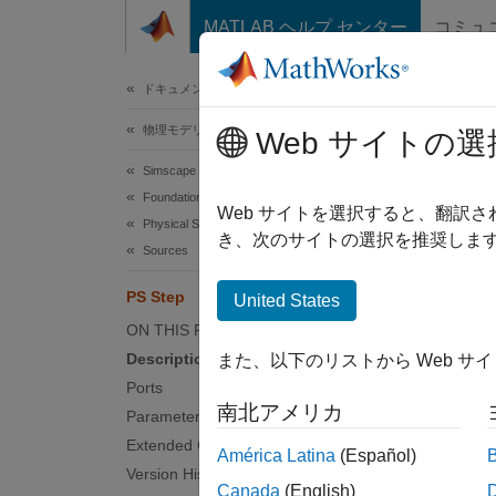
コンテンツへスキップ
MATLAB ヘルプ センター
コミュ
ドキュメ
ドキュメンテーションのホーム
物理モデリング
PS 
Web サイトの選
Simscape
Foundation Block Libraries
Generat
Web サイトを選択すると、翻訳
Physical Signal Manipulation
き、次のサイトの選択を推奨します
Sources
expand 
PS Step
United States
ON THIS PAGE
Description
また、以下のリストから Web サ
Desc
Ports
南北アメリカ
Parameters
The
PS
Extended Capabilities
new val
América Latina
(Español)
the out
Version History
Canada
(English)