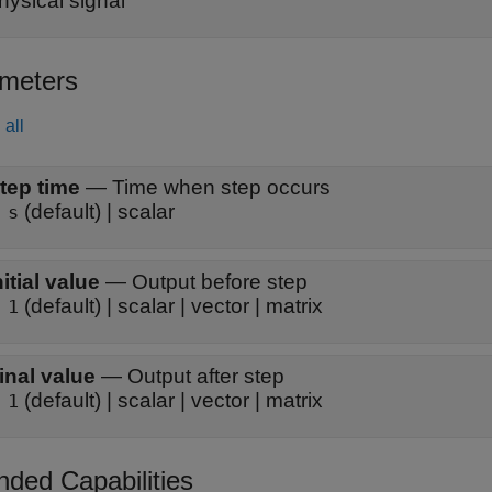
hysical signal
meters
all
tep time
—
Time when step occurs
(default) | scalar
 s
nitial value
—
Output before step
(default) | scalar | vector | matrix
 1
inal value
—
Output after step
(default) | scalar | vector | matrix
 1
nded Capabilities