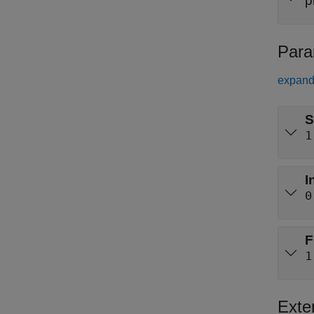
p
Para
expand 
S
1
I
0
F
1
Exte