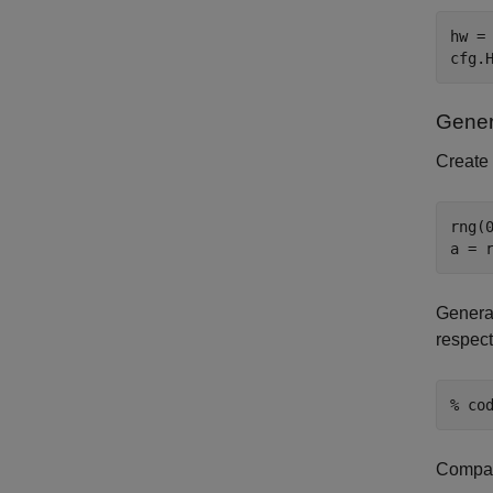
hw =
cfg.
Gener
Create 
rng(0
a = 
Genera
respect
% co
Compar