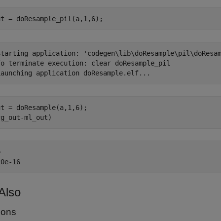
ut = doResample_pil(a,1,6);
Starting application: 'codegen\lib\doResample\pil\doResam
To terminate execution: clear doResample_pil

t = doResample(a,1,6);

cg_out-ml_out)
 

Also
ions