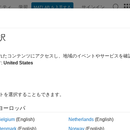
ニティ
学習
サインイン
MATLAB を入手する
ンテーション
例
関数
アプリ
Videos
Answers
erate Optimized Code on Raspberry
択
R2022b
されたコンテンツにアクセスし、地域のイベントやサービスを
:
United States
 example uses:
al Processing Toolbox
Signal Processing Toolbox
LAB Coder
MATLAB Coder
edded Coder
Embedded Coder
イトを選択することもできます。
berry Pi Blockset
Raspberry Pi Blockset
ヨーロッパ
Belgium
(English)
Netherlands
(English)
xample shows how to generate optimized code for the
f
resample
Denmark
(English)
Norway
(English)
dware board target (ARM®-based device) using processor-in-the