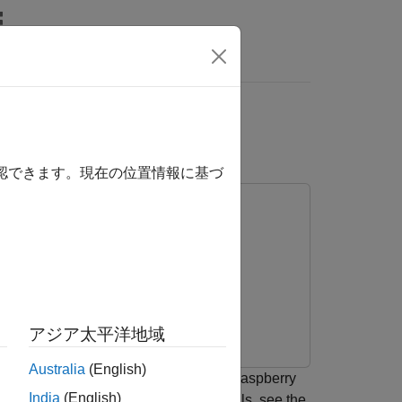
 Pi Target
確認できます。現在の位置情報に基づ
アジア太平洋地域
Australia
(English)
unction that can be deployed onto a Raspberry
India
(English)
-loop (PIL) execution. For more details, see the