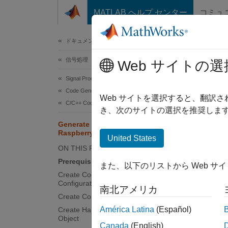
コンテンツへスキップ
MATLAB ヘルプ センター
コミュ
ドキュメ
ドキュメンテーションのホーム
信号処理
Gen
Web サイトの選
Signal Processing Toolbox
Code Generation and GPU Support
Since 
Web サイトを選択すると、翻訳
C/C++ Code Generation
き、次のサイトの選択を推奨します
This
Generate Optimized Code on
Sign
Raspberry Pi Target
United States
ON THIS PAGE
MAT
Prerequisites
Emb
また、以下のリストから Web サ
Create Code Generation
Rasp
Configuration Object
南北アメリカ
Create Connection to Raspberry Pi
América Latina
(Español)
Create Hardware Board Configuration
This e
Object
Canada
(English)
Pi® har