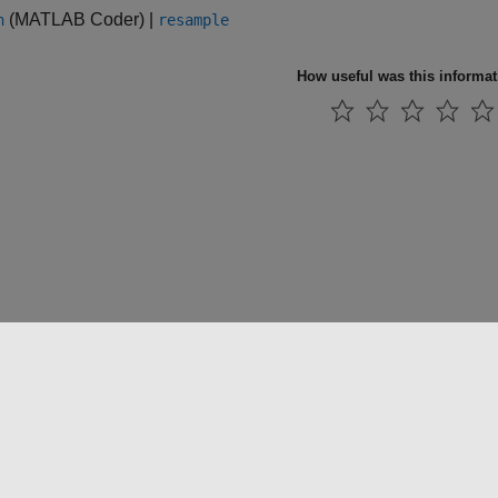
(MATLAB Coder)
|
n
resample
How useful was this informa
法コピー防止
アプリケーション ステータス
お問い合わせ