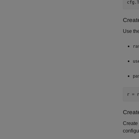
cfg.
Creat
Use the
ra
us
pa
r = 
Creat
Create 
configu