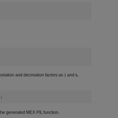
rpolation and decimation factors as
and
,
1
6
);
the generated MEX PIL function.