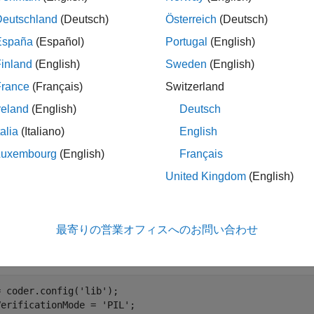
 Manager Verification Workflow documentation.
Deutschland
(Deutsch)
Österreich
(Deutsch)
España
(Español)
Portugal
(English)
quisites
inland
(English)
Sweden
(English)
gnal Processing Toolbox™
France
(Français)
Switzerland
TLAB® Coder™
reland
(English)
Deutsch
talia
(Italiano)
English
bedded Coder®
Luxembourg
(English)
Français
spberry Pi® Blockset
United Kingdom
(English)
e Code Generation Configuration Object
最寄りの営業オフィスへのお問い合わせ
a code generation configuration object for a static library. Set t
property to '
'.
Lang
C++
= coder.config(
'lib'
);

VerificationMode = 
'PIL'
;
