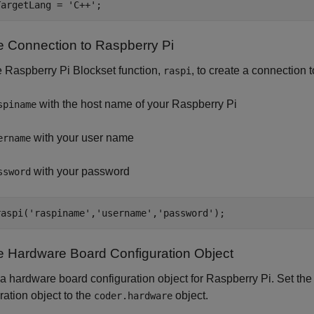
TargetLang = 
'C++'
;
e Connection to Raspberry Pi
 Raspberry Pi Blockset function,
, to create a connection t
raspi
with the host name of your Raspberry Pi
spiname
with your user name
ername
with your password
ssword
raspi(
'raspiname'
,
'username'
,
'password'
);
e Hardware Board Configuration Object
a hardware board configuration object for Raspberry Pi. Set th
ration object to the
object.
coder.hardware