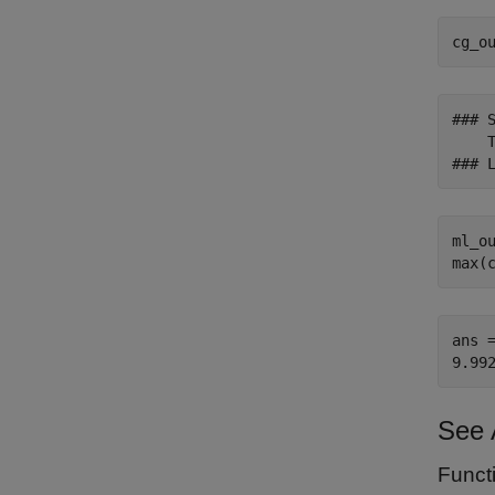
cg_o
### 
    
ml_ou
max(
ans =
See 
Funct