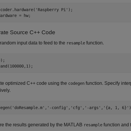
 coder.hardware(
'Raspberry Pi'
);

Hardware = hw;
ate Source C++ Code
random input data to feed to the
function.
resample
);

rand(100000,1);
te optimized C++ code using the
function. Specify inte
codegen
ively.
degen('doResample.m','-config','cfg','-args','{a, 1, 6}'
e the results generated by the MATLAB
function and 
resample