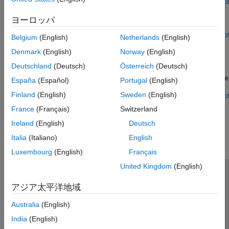
Since R2026a
Open Live Script
NB-IoT NTN NPDSCH Throughput
ヨーロッパ
Run NB-IoT NPDSCH throughput simulation in an NTN channel.
Open Live Script
Belgium
(English)
Netherlands
(English)
Receiver Position Estimation Using Range and Range-
Denmark
(English)
Norway
(English)
Rate Measurements in NTN Systems
Deutschland
(Deutsch)
Österreich
(Deutsch)
Determine instant coarse position of a receiver on the Earth's
surface using range and range-rate measurements from a single
España
(Español)
Portugal
(English)
LEO satellite.
Finland
(English)
Sweden
(English)
Since R2025a
Open Live Script
How useful was this information?
France
(Français)
Switzerland
Ireland
(English)
Deutsch
Italia
(Italiano)
English
Luxembourg
(English)
Français
United Kingdom
(English)
トラストセンター
商標
プライバシー ポリシー
アジア太平洋地域
違法コピー防止
アプリケーション ステータス
お問い合わせ
Australia
(English)
© 1994-2026 The MathWorks, Inc.
India
(English)