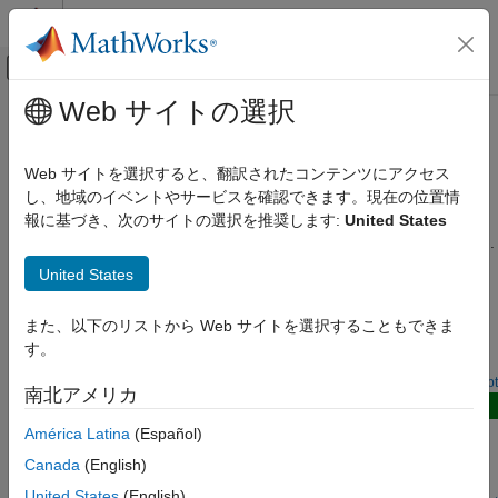
コンテンツへスキップ
MATLAB ヘルプ センター
オフキャンバス ナビゲーション メ
メインコンテンツ
Web サイトの選択
ドキュメンテーションのホーム
NTN Signal Reception
無線通信
Web サイトを選択すると、翻訳されたコンテンツにアクセス
Satellite-based NTN reception in 5G and 6G systems
し、地域のイベントやサービスを確認できます。現在の位置情
Satellite Communications Toolbox
Examples in this category show how to simulate and evaluate
報に基づき、次のサイトの選択を推奨します:
United States
Link-Level Simulation
signal reception performance in non-terrestrial networks (NTNs).
NTN Signal Reception
United States
Featured Examples
また、以下のリストから Web サイトを選択することもできま
NR NTN PDSCH Throughput
す。
Measure PDSCH throughput of a 5G NR link in NTN channel.
Open Live Script
南北アメリカ
New
NR NTN PUSCH Throughput
América Latina
(Español)
Measure 5G NR PUSCH throughput over an NTN service link
Canada
(English)
assuming a regenerative satellite payload.
United States
(English)