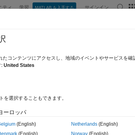
ニティ
学習
サインイン
MATLAB を入手する
ンテーション
例
関数
ブロック
モデル設定
アプ
み込みアプリケーションの単精度デ
択
プロセッサをターゲットとするなど、コードで単精度のみを使用
されたコンテンツにアクセスし、地域のイベントやサービスを
ターとブロック パラメーターを使用してモデルに
が入
double
:
United States
モデルの設計および検証については、
浮動小数点組み込みモデ
igner™ がある場合、単精度コンバーター アプリを使用できます (
イトを選択することもできます。
不足の型の既定としての
データ型の使用
single
ヨーロッパ
Belgium
(English)
Netherlands
(English)
では、単精度ハードウェア ターゲット用に生成されたコード
Denmark
(English)
Norway
(English)