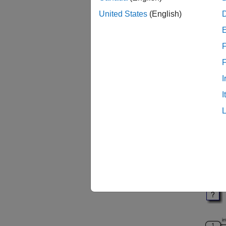
る方法
United States
(English)
信号の
の既定
F
できま
モデル
I
I
モデル
mode
load_
set_