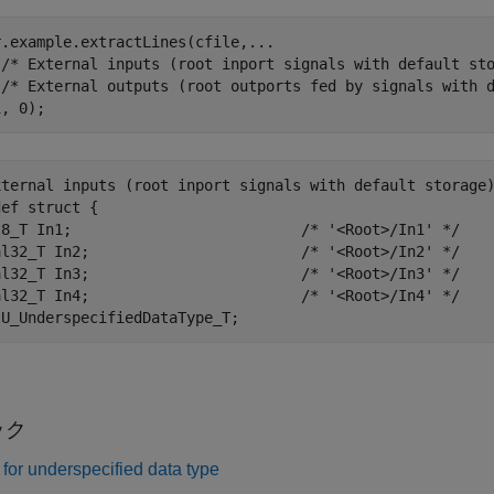
r.example.extractLines(cfile,
...
'/* External inputs (root inport signals with default st
'/* External outputs (root outports fed by signals with 
xternal inputs (root inport signals with default storage)
ef struct {

t8_T In1;                          /* '<Root>/In1' */

al32_T In2;                        /* '<Root>/In2' */

al32_T In3;                        /* '<Root>/In3' */

al32_T In4;                        /* '<Root>/In4' */

ック
 for underspecified data type