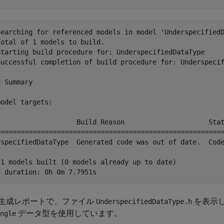
Searching for referenced models in model 'UnderspecifiedD
otal of 1 models to build.

Starting build procedure for: UnderspecifiedDataType

Successful completion of build procedure for: Underspecif
 Summary

odel targets:

l                   Build Reason                     Stat
=========================================================
rspecifiedDataType  Generated code was out of date.  Code
 1 models built (0 models already up to date)

生成レポートで、ファイル
を表示
UnderspecifiedDataType.h
データ型を使用しています。
ngle