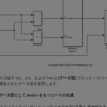
入力端子
、
、および
は
[データ型]
ブロック パラメ
In2
In3
In4
継承されたデータ型を使用します。
データ型として
をもつコードの生成
double
はコンフィギュレーション パラメーター
[システム ターゲット