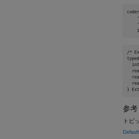
code
/* E
typed
  in
  re
  re
  re
参考
トピ
Default