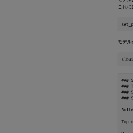
これには
set_
モデル
### 
### T
### 
### 
Build
Top m