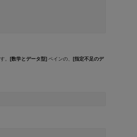
ます。
[数学とデータ型]
ペインの、
[指定不足のデ