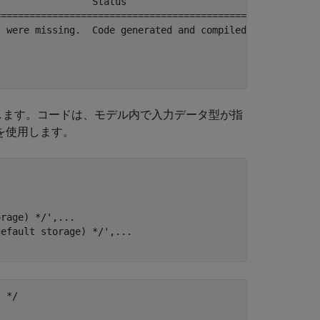
                Status                        Build Dura
========================================================
 were missing.  Code generated and compiled.  0h 0m 8.62
します。コードは、モデル内で入力データ型が指
を使用します。
orage) */'
,
...
default storage) */'
,
...
 */
