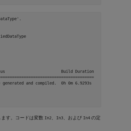
ataType'.

iedDataType

us                        Build Duration

========================================

 generated and compiled.  0h 0m 6.9293s

します。コードは変数
、
、および
の定
In2
In3
In4