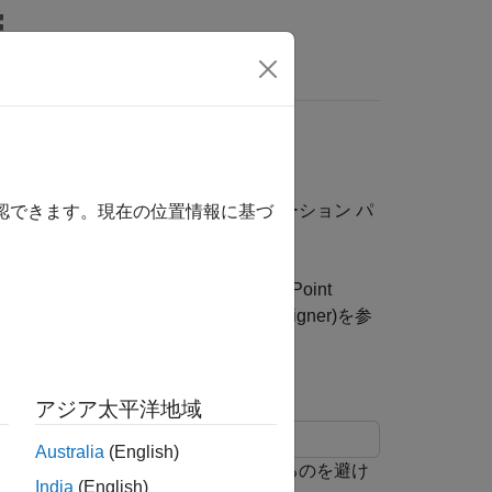
リ
ビデオ
MATLAB Answers
ータ型の指定
する場合、モデル コンフィギュレーション パ
確認できます。現在の位置情報に基づ
り込まないようにできます。
ルの検証
を参照してください。Fixed-Point
単精度コンバーター
(Fixed-Point Designer)
を参
アジア太平洋地域
Australia
(English)
において、倍精度データ型が採用されるのを避け
India
(English)