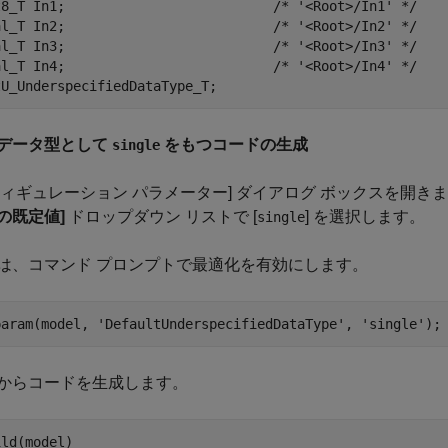
t8_T In1;                          /* '<Root>/In1' */

al_T In2;                          /* '<Root>/In2' */

al_T In3;                          /* '<Root>/In3' */

al_T In4;                          /* '<Root>/In4' */

データ型として
をもつコードの生成
single
フィギュレーション パラメーター] ダイアログ ボックスを開き
の既定値]
ドロップダウン リストで [
] を選択します。
single
は、コマンド プロンプトで最適化を有効にします。
param(model, 
'DefaultUnderspecifiedDataType'
, 
'single'
からコードを生成します。