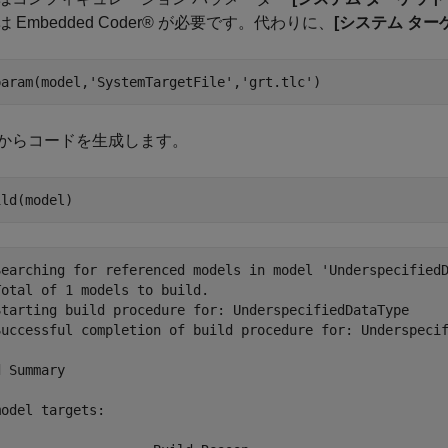
 Embedded Coder® が必要です。代わりに、
[システム ター
param(model,
'SystemTargetFile'
,
'grt.tlc'
からコードを生成します。
Searching for referenced models in model 'UnderspecifiedD
otal of 1 models to build.

Starting build procedure for: UnderspecifiedDataType

Successful completion of build procedure for: Underspecif
 Summary

odel targets:
