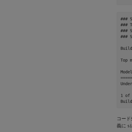
### 
### T
### 
### 
Build
Top m
Mode
====
Unde
1 of
コード
義に
si