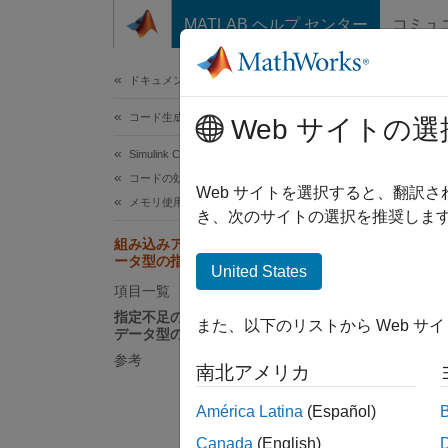
コンテンツへスキップ
MATLAB ヘルプ センター
コミュ
ドキュメ
ドキュメンテーションのホーム
コード生成
組
Web サイトの選
Simulink Coder
コードの効率性
単精度
Web サイトを選択すると、翻訳
メモリ使用量
ラメー
き、次のサイトの選択を推奨します
組み込みアプリケーションの単精度デ
ータ型の指定
単精度
United States
Des
項目一覧
照)。
指定不足の型の既定としての single
また、以下のリストから Web サ
データ型の使用
指定
参考
南北アメリカ
América Latina
(Español)
この例
Canada
(English)