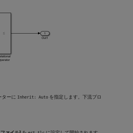
ーターに
を指定します。下流ブロ
Inherit: Auto
 ファイル]
を
に設定して開始されます。
ert.tlc