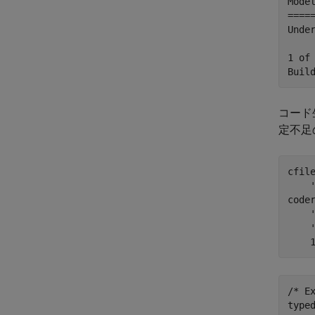
Mode
====
Unde
1 of
コード
定不足
cfil
code
/* E
typed