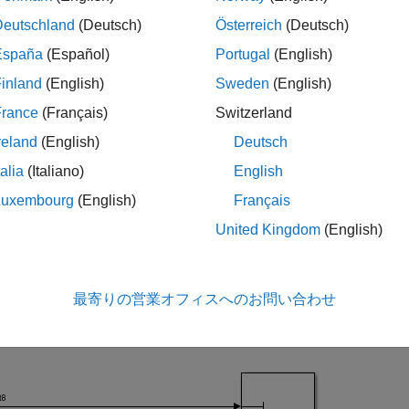
を示します。
Deutschland
(Deutsch)
Österreich
(Deutsch)
継承されたデータ型を指定するが、データ型伝播ルールが信号
España
(Español)
Portugal
(English)
は
です。モデル コンフィギュレーション パラメータ
double
inland
(English)
Sweden
(English)
す。
France
(Français)
Switzerland
例の確認
reland
(English)
Deutsch
talia
(Italiano)
English
例
UnderspecifiedDataType
を開き、生成されたブロック名が
Luxembourg
(English)
Français
United Kingdom
(English)
l = 
'UnderspecifiedDataType'
;

system(model)

param(model,
'HideAutomaticNames'
,
'off'
)

最寄りの営業オフィスへのお問い合わせ