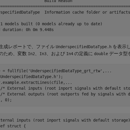
l                   Build Reason                         
=========================================================
rspecifiedDataType  Information cache folder or artifacts
 1 models built (0 models already up to date)

生成レポートで、ファイル
を表示
UnderspecifiedDataType.h
のため、変数
、
、および
の定義に
データ型
In2
In3
In4
double
e = fullfile(
'UnderspecifiedDataType_grt_rtw'
,
...
'UnderspecifiedDataType.h'
);

r.example.extractLines(cfile,
...
'/* External inputs (root inport signals with default st
'/* External outputs (root outports fed by signals with 
xternal inputs (root inport signals with default storage)
ef struct {
