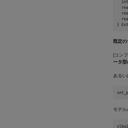
  in
  re
  re
  re
既定の
[コン
ータ型
あるい
set_
モデル