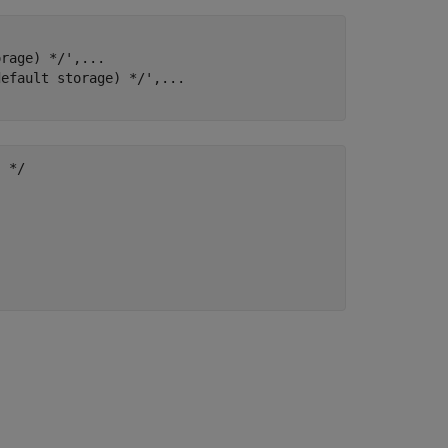
orage) */'
,
...
default storage) */'
,
...
 */
