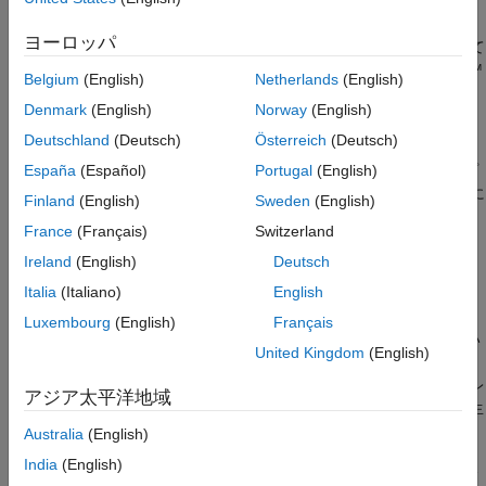
モデル参照インターフェイスの定義
サブシステムの制限
ヨーロッパ
ターゲットの制限
コンフィギュレーション パラメーターの要件
にまとめられて
いる、コード生成ターゲットに適用される
Simulink Coder™
条件付きモデルの制限
Belgium
(English)
Netherlands
(English)
の要件
ローカル ソルバーの制限
Denmark
(English)
Norway
(English)
参考
ストレージ クラスの制限
Deutschland
(Deutsch)
Österreich
(Deutsch)
®
Embedded Coder
をお持ちの場合は、参照モデル内のグループ
España
(Español)
Portugal
(English)
化されたストレージ クラスに適用される制限もあります。詳細に
Finland
(English)
Sweden
(English)
ついては、
Storage Class Limitations
を参照してください。
France
(Français)
Switzerland
データ ログの制限
Ireland
(English)
Deutsch
Italia
(Italiano)
English
To Workspace
ブロックと
Scope
ブロックは、
Simulink
Coder
が参照モデルのコードを生成する場合は無視されま
Luxembourg
(English)
Français
す。結果として得られるコードはそのブロックが存在しない
United Kingdom
(English)
ときと同じになります。
Scope
ブロックと MAT ファイルの
ログが有効化されているモデルについては、コード ジェネレ
アジア太平洋地域
ーターによってモデルの DWork 構造体に余分な PWork が生
成される場合があります。
Australia
(English)
India
(English)
参照モデル用に生成されたコードは、ログ データを MAT フ