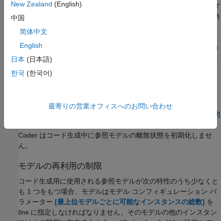
New Zealand
(English)
ァイルに出力しません。参照モデルのデータ ログを有効にす
る場合、
Simulink Coder
はコード生成前にオプションを無効
中国
化し、後で再度有効にします。
简体中文
English
参照モデルを含むモデルの状態をログに記録する場合、出力
での状態の順序はブロックの順序によって決定され、シミュ
日本
(日本語)
レーションの出力と、生成されたコードの MAT ファイル ロ
한국
(한국어)
グ出力ファイルとで一致しないことがあります。
状態の初期化の制限
最寄りの営業オフィスへのお問い合わせ
最上位モデルがモデル コンフィギュレーション パラメーター
[初
期状態]
を使用して初期条件を指定している場合、
Simulink
Coder
はコード生成中に参照モデルの離散状態を初期化しませ
ん。
モデルの再利用の制限
コード生成用に使用される参照モデルが次の特性のうち少なくと
も 1 つをもつ場合、モデルはモデル コンフィギュレーション パ
ラメーター
[最上位モデルごとに可能なインスタンスの総数]
を
に指定しなければなりません。そのモデルの他のインスタン
One