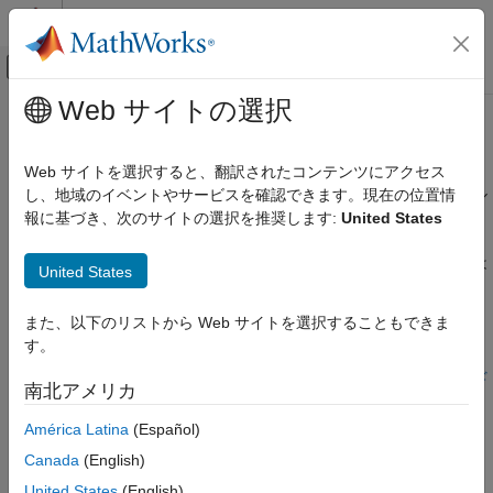
コンテンツへスキップ
MATLAB ヘルプ センター
オフキャンバス ナビゲーション メ
メインコンテンツ
Web サイトの選択
ドキュメンテーションのホーム
モデル参照のコード生成の制限
コード生成
Web サイトを選択すると、翻訳されたコンテンツにアクセス
モデル参照のコード生成に関する制限は、コード生成用にモデル
し、地域のイベントやサービスを確認できます。現在の位置情
Simulink Coder
参照階層を適切に設定する方法に影響を与えます。
報に基づき、次のサイトの選択を推奨します:
United States
アーキテクチャとコンポーネントの設計
Simulink モデリング コンポーネント
これらの制限の他に、コード生成で使用されるモデル参照階層は
United States
参照モデル
次の要件と制限を満たさなければなりません。
モデル参照のコード生成の制限
また、以下のリストから Web サイトを選択することもできま
®
以下にまとめられている Simulink
要件と制限
す。
項目一覧
モデル参照階層のシミュレーションにおけるコンフィギ
ストレージ クラスの制限
南北アメリカ
ュレーション要件の確認
データ ログの制限
América Latina
(Español)
状態の初期化の制限
モデル参照の要件と制限
モデルの再利用の制限
Canada
(English)
S-Function の制限
United States
(English)