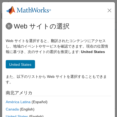
コンテンツへスキップ
MATLAB ヘルプ センター
オフキャンバス ナビゲーション メ
メインコンテンツ
Web サイトの選択
ドキュメンテーションのホーム
このページの内容は最新ではありません。最新版の英語を参照す
るには、ここをクリックします。
コード生成
Web サイトを選択すると、翻訳されたコンテンツにアクセス
し、地域のイベントやサービスを確認できます。現在の位置情
target.HardwareComponentSupport
Simulink Coder
報に基づき、次のサイトの選択を推奨します:
United States
コードとツールのカスタマイズ
クラス
コード コンパイルのカスタマイズ
United States
名前空間:
target
target.HardwareComponentSupport クラ
ス
また、以下のリストから Web サイトを選択することもできま
Describe support for a hardware component
項目一覧
す。
R2022b 以降
Description
このページをすべて展開する
南北アメリカ
プロパティ
Description
例
América Latina
(Español)
バージョン履歴
Use a
object to specify that a
target.HardwareComponentSupport
Canada
(English)
参考
tool or toolchain applies to a particular target device.
United States
(English)