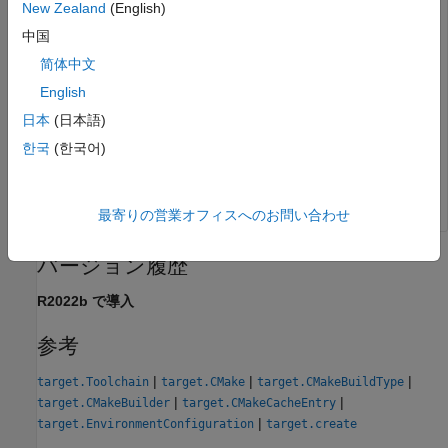
New Zealand
(English)
This code snippet shows how you can create a
object and use it to
target.HardwareComponentSupport
中国
define a toolchain that is available only when the target
简体中文
device
is selected.
Intel-x86-64 (Windows64)
English
日本
(日本語)
tc = target.create(
'Toolchain'
, 
'Name'
, 
'My Toolchain'
)
tc.Builder = target.create(
'CMakeBuilder'
, 
'Generator'
한국
(한국어)
tc.SupportedHardware = target.create(
'HardwareComponen
tc.SupportedHardware.Component = target.get(
'Processor
最寄りの営業オフィスへのお問い合わせ
バージョン履歴
R2022b で導入
参考
|
|
|
target.Toolchain
target.CMake
target.CMakeBuildType
|
|
target.CMakeBuilder
target.CMakeCacheEntry
|
target.EnvironmentConfiguration
target.create