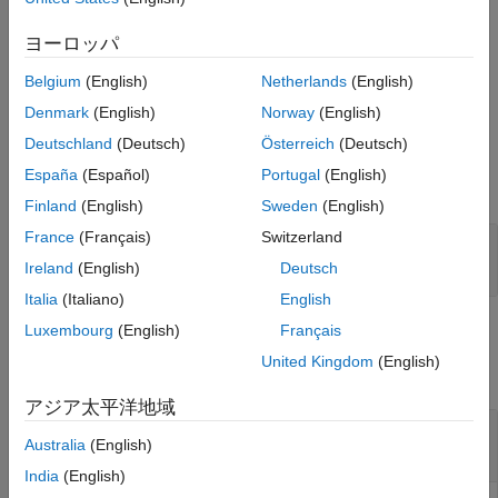
To create a
object, use the
target.HardwareComponentSupport
ヨーロッパ
function.
target.create
Belgium
(English)
Netherlands
(English)
The
class is a
class.
target.HardwareComponentSupport
handle
Denmark
(English)
Norway
(English)
Deutschland
(Deutsch)
Österreich
(Deutsch)
プロパティ
España
(Español)
Portugal
(English)
すべて展開する
Finland
(English)
Sweden
(English)
France
(Français)
Switzerland
—
Supported target device
Component
target object
Ireland
(English)
Deutsch
Italia
(Italiano)
English
Luxembourg
(English)
Français
例
United Kingdom
(English)
すべて折りたたむ
アジア太平洋地域
Use
to
target.HardwareComponentSupport
Australia
(English)
Specify Toolchain Support for Target Device
India
(English)