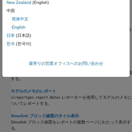
New Zealand
(English)
中国
PDF
简体中文
システムの階層的なレポート
English
モデル システムの階層に従って番号を付けたレポートを作成する
日本
(日本語)
システムの入出力のレポート
한국
(한국어)
オブジェクトを使用してモデルと
slreportgen.report.SystemIO
サブシステムの入力と出力についてレポートする。
最寄りの営業オフィスへのお問い合わせ
Simulink バス オブジェクトのレポートの作成
Simulink モデルで使用されるバス オブジェクトのレポートを作成
する。
モデルのメモのレポート
レポーターを使用してモデルのメモに
slreportgen.report.Notes
ついてレポートする。
Simulink ブロック線図のタイル表示
Simulink ブロック線図をレポートの複数ページにわたって表示す
る。