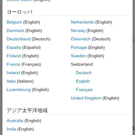
Simulink バス オブジェクトのレポートの作成
ヨーロッパ
®
Simulink
モデルで使用されるバス オブジェクトのレポートを作
成する。
Belgium
(English)
Netherlands
(English)
Denmark
(English)
Norway
(English)
モデルのメモのレポート
Deutschland
(Deutsch)
Österreich
(Deutsch)
レポーターを使用してモデルのメモに
slreportgen.report.Notes
ついてレポートする。
España
(Español)
Portugal
(English)
Finland
(English)
Sweden
(English)
Simulink ブロック線図のタイル表示
France
(Français)
Switzerland
Simulink ブロック線図をレポートの複数ページにわたって表示す
る。
Ireland
(English)
Deutsch
Italia
(Italiano)
English
Simulink システムにおけるタスクとブロックの実行順序のレポ
Luxembourg
(English)
Français
ート
レポーターを使用して、モ
slreportgen.report.ExecutionOrder
United Kingdom
(English)
デルによって実行されるタスクと、各タスクでブロックが実行さ
れる順序についてレポートする。
アジア太平洋地域
Australia
(English)
レポート API によるシステム設計レポートの生成
動的システムの設計の説明を生成するレポート プログラムを作成
India
(English)
する。