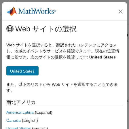
コンテンツへスキップ
MATLAB ヘルプ センター
オフキャンバス ナビゲーション メ
メインコンテンツ
Web サイトの選択
ドキュメンテーションのホーム
Simulink Report Generator タスクの
レポートとデータベース アクセス
例
Web サイトを選択すると、翻訳されたコンテンツにアクセス
し、地域のイベントやサービスを確認できます。現在の位置情
Simulink Report Generator
報に基づき、次のサイトの選択を推奨します:
United States
Report Generator のサンプル タスクと関連するコード
カテゴリ
これらの例は、レポート API を使用してレポート コンテンツの
SimulinkReport Generator 入門
United States
作成および書式設定を行う方法を示します。
モデルの Web ビューの作成
標準レポートの生成
Word
また、以下のリストから Web サイトを選択することもできま
レポート プログラムの作成
す。
システムの階層的なレポート
Simulink Report Generator タスクの例
モデル システムの階層に従って番号を付けたレポートを作成する
南北アメリカ
ツールの検定と認定
América Latina
(Español)
システムの入出力のレポート
オブジェクトを使用してモデルと
slreportgen.report.SystemIO
Canada
(English)
サブシステムの入力と出力についてレポートする。
United States
(English)