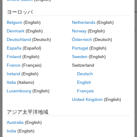
mlreportgen.ppt.Table クラス
項目一覧
ヨーロッパ
テーブル コンテンツを指定する配列または cell 配列からテー
説明
ブルを作成する。
Belgium
(English)
Netherlands
(English)
作成
Denmark
(English)
Norway
(English)
テーブルを作成した後は、テーブルに行を追加し、各テーブル行
プロパティ
にエントリを追加できます。
Deutschland
(Deutsch)
Österreich
(Deutsch)
メソッド
例
España
(Español)
Portugal
(English)
クラスは
クラスです。
mlreportgen.ppt.Table
handle
バージョン履歴
Finland
(English)
Sweden
(English)
参考
クラス属性
France
(Français)
Switzerland
Ireland
(English)
Deutsch
HandleCompatible
true
Italia
(Italiano)
English
ConstructOnLoad
true
Luxembourg
(English)
Français
United Kingdom
(English)
クラス属性の詳細については、
クラスの属性
を参照してくださ
い。
アジア太平洋地域
作成
Australia
(English)
India
(English)
説明