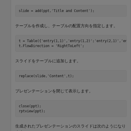
slide = add(ppt,
'Title and Content'
);
テーブルを作成し、テーブルの配置方向を指定します。
t = Table({
'entry(1,1)'
,
'entry(1,2)'
;
'entry(2,1)'
,
'ent
t.FlowDirection = 
'RightToLeft'
;
スライドをテーブルに追加します。
replace(slide,
'Content'
,t);
プレゼンテーションを閉じて表示します。
close(ppt);

rptview(ppt);
生成されたプレゼンテーションのスライドは次のようになり