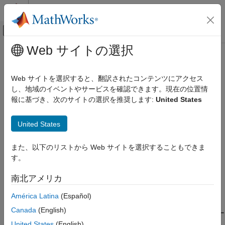
コンテンツへスキップ
MATLAB ヘルプ センター
オフキャンバス ナビゲーション メ
メインコンテンツ
Web サイトの選択
ドキュメンテーションのホーム
mlreportgen.ppt.Table クラス
レポートとデータベース アクセス
Web サイトを選択すると、翻訳されたコンテンツにアクセス
名前空間:
mlreportgen.ppt
し、地域のイベントやサービスを確認できます。現在の位置情
MATLAB Report Generator
報に基づき、次のサイトの選択を推奨します:
United States
プレゼンテーション ジェネレーターの開発
プレゼンテーション内のテーブル
完全な PowerPoint プレゼンテーションの作成
United States
このページをすべて展開する
MATLAB Report Generator
説明
プレゼンテーション ジェネレーターの開発
また、以下のリストから Web サイトを選択することもできま
プレゼンテーション コンテンツの作成
す。
クラスのオブジェクトを使用して、PPT
mlreportgen.ppt.Table
API プレゼンテーションにテーブルを含めます。
MATLAB Report Generator
南北アメリカ
プレゼンテーション ジェネレーターの開発
次のいずれかの方法を使用してテーブルを作成します。
América Latina
(Español)
PowerPoint プレゼンテーション コンテンツの
更新
Canada
(English)
空のテーブルを作成し、各列にテーブル エントリがあるテー
ブル行を追加する。
United States
(English)