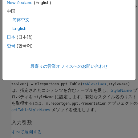
New Zealand
(English)
は、空の
オブジェクト
= mlreportgen.ppt.Table
Table
tableObj
中国
を作成します。
简体中文
は、
NCols
プロパテ
= mlreportgen.ppt.Table(nCols)
tableObj
English
ィを
に設定します。
nCols
日本
(日本語)
は、
= mlreportgen.ppt.Table(
)
한국
(한국어)
tableObj
tableValues
で指定されたコンテンツをもつテーブルを返しま
tableValues
す。
最寄りの営業オフィスへのお問い合わせ
例
= mlreportgen.ppt.Table(
,
)
tableObj
tableValues
styleName
は、指定されたコンテンツを含むテーブルを返し、
StyleName
プ
ロパティを
に設定します。有効なスタイル名のリスト
styleName
を取得するには、
オブジェクトの
mlreportgen.ppt.Presentation
メソッドを使用します。
getTableStyleNames
入力引数
すべて展開する