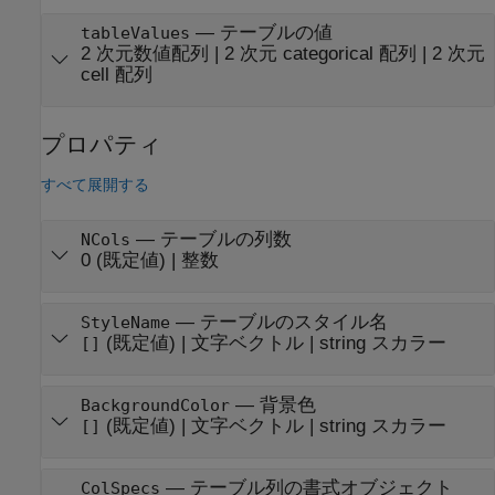
—
テーブルの値
tableValues
2 次元数値配列
|
2 次元 categorical 配列
|
2 次元
cell 配列
プロパティ
すべて展開する
—
テーブルの列数
NCols
0
(既定値) |
整数
—
テーブルのスタイル名
StyleName
(既定値) |
文字ベクトル
|
string スカラー
[]
—
背景色
BackgroundColor
(既定値) |
文字ベクトル
|
string スカラー
[]
—
テーブル列の書式オブジェクト
ColSpecs