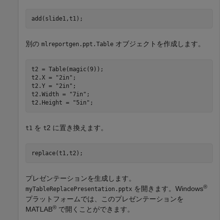
別の
オブジェクトを作成します。
mlreportgen.ppt.Table
t2 = Table(magic(9));

t2.X = 
"2in"
;

t2.Y = 
"2in"
;

t2.Width = 
"7in"
;

t2.Height = 
"5in"
;
を
2 に置き換えます。
t1
t
replace(t1,t2);
プレゼンテーションを生成します。
®
を開きます。Windows
myTableReplacePresentation.pptx
プラットフォームでは、このプレゼンテーションを
®
MATLAB
で開くことができます。