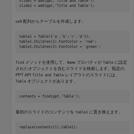
slide1 = add(ppt,
'Title and Table'
);

slide2 = add(ppt,
'Title and Table'
);
cell 配列からテーブルを作成します。
table1 = Table({
'a'
,
'b'
;
'c'
,
'd'
});

table1.Children(1).FontColor = 
'red'
;

table1.Children(2).FontColor = 
'green'
;
メソッドを使用して、
プロパティが
に設定
find
Name
Table
されたオブジェクトを含むスライドを検索します。既定の
PPT API
レイアウトのスライドには、
Title and Table
オブジェクトがあります。
Table
contents = find(ppt,
'Table'
);
最初のスライドのコンテンツを
に置き換えます。
table1
replace(contents(1),table1);