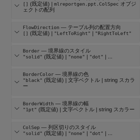
(既定値) |
オブジ
[]
mlreportgen.ppt.ColSpec
ェクトの配列
—
テーブル列の配置方向
FlowDirection
(既定値) |
|
[]
"LeftToRight"
"RightToLeft"
—
境界線のスタイル
Border
(既定値) |
|
| ...
"solid"
"none"
"dot"
—
境界線の色
BorderColor
(既定値) |
文字ベクトル
|
string スカラ
"black"
ー
—
境界線の幅
BorderWidth
(既定値) |
文字ベクトル
|
string スカラー
"1pt"
—
列区切りのスタイル
ColSep
(既定値) |
|
| ...
"solid"
"none"
"dot"