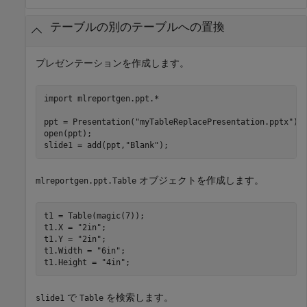
テーブルの別のテーブルへの置換
プレゼンテーションを作成します。
import 
mlreportgen.ppt.*
ppt = Presentation(
"myTableReplacePresentation.pptx"
);

open(ppt);

slide1 = add(ppt,
"Blank"
オブジェクトを作成します。
mlreportgen.ppt.Table
t1 = Table(magic(7));

t1.X = 
"2in"
;

t1.Y = 
"2in"
;

t1.Width = 
"6in"
;

t1.Height = 
"4in"
;
で
を検索します。
slide1
Table