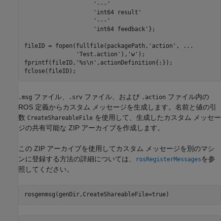
'---'
'int64 result'
'---'
'int64 feedback'
};

fileID = fopen(fullfile(packagePath,
'action'
, 
...
'Test.action'
),
'w'
);

fprintf(fileID,
'%s\n'
,actionDefinition{:});

fclose(fileID);
ファイル、
ファイル、および
ファイル内の
.msg
.srv
.action
ROS 定義からカスタム メッセージを生成します。名前と値の引
数
を使用して、生成したカスタム メッセー
CreateShareableFile
ジの共有可能な ZIP アーカイブを作成します。
この ZIP アーカイブを使用してカスタム メッセージを別のマシ
ンに登録する方法の詳細については、
を参
rosRegisterMessages
照してください。
rosgenmsg(genDir,CreateShareableFile=true)