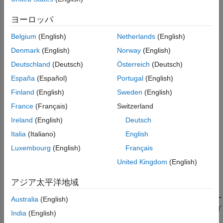
Toolbox システム要件
を参照してください。
ヨーロッパ
ROS カスタム メッセージは、
という名前のフォルダーを含
msg
Belgium
(English)
Netherlands
(English)
む ROS パッケージ フォルダー内に指定されます。
フォルダ
msg
Denmark
(English)
Norway
(English)
ーには、すべてのカスタム メッセージ タイプ定義が含まれてい
ます。たとえば、
フォルダーにある
rosCustomMessages
Deutschland
(Deutsch)
Österreich
(Deutsch)
パッケージのフォルダーとファイルの構造は次のと
simple_msgs
España
(Español)
Portugal
(English)
おりです。
Finland
(English)
Sweden
(English)
France
(Français)
Switzerland
Ireland
(English)
Deutsch
Italia
(Italiano)
English
Luxembourg
(English)
Français
United Kingdom
(English)
アジア太平洋地域
このパッケージにはカスタム メッセージ タイプ
が含ま
Num.msg
れています。MATLAB はこれらのファイルを使用して、パッケー
Australia
(English)
ジに含まれるカスタム メッセージを使用するために必要なファイ
India
(English)
ルを生成します。