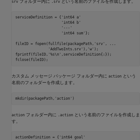
フォルダー内に
という名前のファイルを作成します。
srv
.srv
serviceDefinition = {
'int64 a'
'int64 b'
'---'
'int64 sum'
};

fileID = fopen(fullfile(packagePath,
'srv'
, 
...
'AddTwoInts.srv'
),
'w'
);

fprintf(fileID,
'%s\n'
,serviceDefinition{:});

fclose(fileID);
カスタム メッセージ パッケージ フォルダー内に
という
action
名前のフォルダーを作成します。
mkdir(packagePath,
'action'
)
フォルダー内に
という名前のファイルを作成しま
action
.action
す。
actionDefinition = {
'int64 goal'