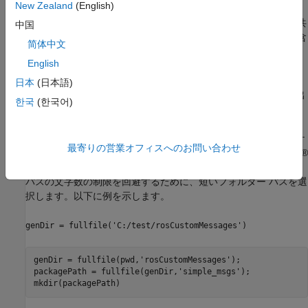
New Zealand
(English)
この例では、MATLAB で ROS カスタム メッセージを作成し、共
中国
有可能な ZIP アーカイブに圧縮します。必要な
ファイルが含
msg
简体中文
まれる ROS パッケージがなければなりません。
English
カスタム メッセージ パッケージ フォルダーを準備したら、親フ
日本
(日本語)
ォルダーへのパスを指定し、指定したパスで
を呼び出
rosgenmsg
한국
(한국어)
します。
新しい MATLAB セッションを開き、カスタム メッセージ パッケ
最寄りの営業オフィスへのお問い合わせ
ージ フォルダーをローカル フォルダーに作成します。Windows®
マシン上でカスタム メッセージを生成する場合は、フォルダー
パスの文字数の制限を回避するために、短いフォルダー パスを選
択します。以下に例を示します。
genDir = fullfile('C:/test/rosCustomMessages')
genDir = fullfile(pwd,
'rosCustomMessages'
);

packagePath = fullfile(genDir,
'simple_msgs'
);

mkdir(packagePath)