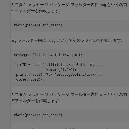
カスタム メッセージ パッケージ フォルダー内に
という名前
msg
のフォルダーを作成します。
mkdir(packagePath,
'msg'
)
フォルダー内に
という名前のファイルを作成します。
msg
.msg
messageDefinition = {
'int64 num'
};

fileID = fopen(fullfile(packagePath,
'msg'
, 
...
'Num.msg'
),
'w'
);

fprintf(fileID,
'%s\n'
,messageDefinition{:});

fclose(fileID);
カスタム メッセージ パッケージ フォルダー内に
という名前
srv
のフォルダーを作成します。
mkdir(packagePath,
'srv'
)