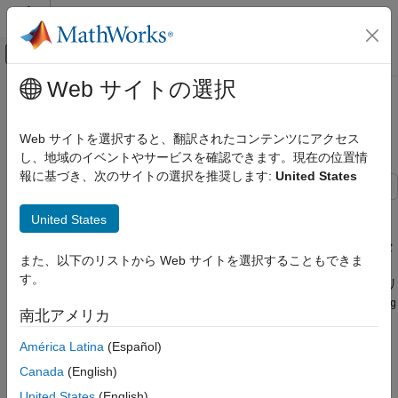
コンテンツへスキップ
MATLAB ヘルプ センター
オフキャンバス ナビゲーション メ
メインコンテンツ
Web サイトの選択
ドキュメンテーションのホーム
MATLAB での ROS カスタム メッ
ロボティクスおよび自律システム
セージの生成
Web サイトを選択すると、翻訳されたコンテンツにアクセス
し、地域のイベントやサービスを確認できます。現在の位置情
ROS Toolbox
報に基づき、次のサイトの選択を推奨します:
United States
カスタム メッセージのサポート
ROS カスタム メッセージのサポート
カスタム メッセージを使用して、ROS で現在サポートされてい
United States
るメッセージ タイプのセットを拡張します。カスタム メッセー
MATLAB での ROS カスタム メッセージの
ジはユーザー定義のメッセージです。サポートされているメッセ
生成
また、以下のリストから Web サイトを選択することもできま
ージ タイプを送受信する場合は、カスタム メッセージを使用す
す。
る必要はありません。サポートされているメッセージ タイプのリ
ストを表示するには、MATLAB® コマンド ウィンドウで「
rosmsg
南北アメリカ
」と入力します。サポートされている ROS メッセージの詳
list
細については、
基本的な ROS メッセージの操作
を参照してくだ
América Latina
(Español)
さい。
Canada
(English)
ROS カスタム メッセージをはじめて取り扱う場合は、
ROS
United States
(English)