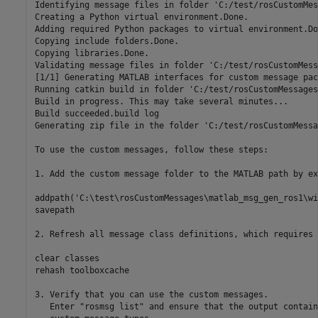
Identifying message files in folder 'C:/test/rosCustomMes
Creating a Python virtual environment.Done.

Adding required Python packages to virtual environment.Don
Copying include folders.Done.

Copying libraries.Done.

Validating message files in folder 'C:/test/rosCustomMess
[1/1] Generating MATLAB interfaces for custom message pac
Running catkin build in folder 'C:/test/rosCustomMessages
Build in progress. This may take several minutes...

Build succeeded.build log

Generating zip file in the folder 'C:/test/rosCustomMessa
To use the custom messages, follow these steps:

1. Add the custom message folder to the MATLAB path by ex
addpath('C:\test\rosCustomMessages\matlab_msg_gen_ros1\wi
savepath

2. Refresh all message class definitions, which requires 
clear classes

rehash toolboxcache

3. Verify that you can use the custom messages. 

   Enter "rosmsg list" and ensure that the output contain