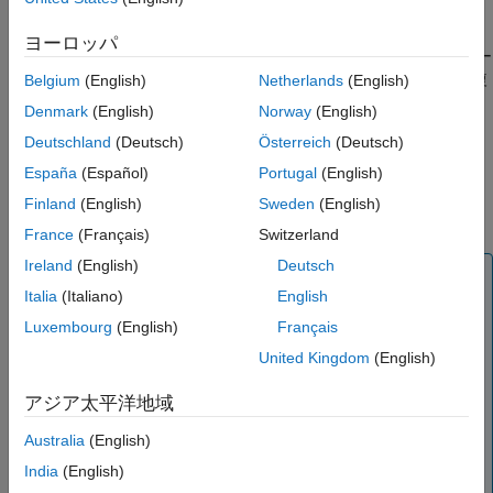
れる。
ヨーロッパ
コンポーネント ノードは共有プロセスで運用されるため、リソー
ス効率に優れ、通信オーバーヘッドがありません。そのため、複
Belgium
(English)
Netherlands
(English)
数の異なるアルゴリズムの間でデータを共有する複雑なロボット
Denmark
(English)
Norway
(English)
アプリケーションの検証用の有力な候補になります。
Deutschland
(Deutsch)
Österreich
(Deutsch)
®
®
ROS 2 コンポーネント ノードは MATLAB
と Simulink
の両方
España
(Español)
Portugal
(English)
®
から生成できます。ROS 2 コンポーネント ノード用の CUDA
Finland
(English)
Sweden
(English)
最適化コードも MATLAB と Simulink の両方から生成できます。
France
(Français)
Switzerland
Ireland
(English)
Deutsch
メモ
Italia
(Italiano)
English
ROS 2 ノードを展開するには、SSH 接続を介してタ
Luxembourg
(English)
Français
ーゲット ROS 2 デバイスにファイルを転送する必要
があります。展開する前に OpenSSH がターゲット
United Kingdom
(English)
ROS 2 デバイスにインストールされていることを確
認してください。
アジア太平洋地域
ROS 2 コンポーネント ノードを実行するには、ター
Australia
(English)
ゲット ROS 2 デバイスに
パッケ
rlcpp_components
India
(English)
ージがインストールされている必要があります。