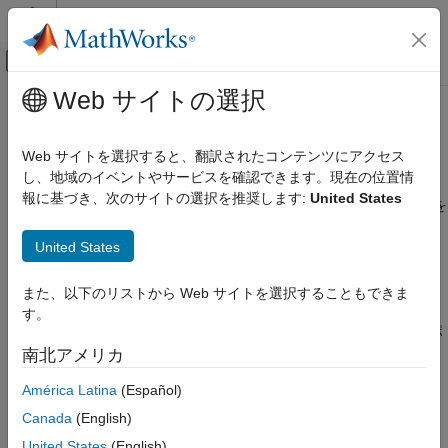
コンテンツへスキップ
MATLAB ヘルプ センター
オフキャンバス ナビゲーション メ
メインコンテンツ
Web サイトの選択
ドキュメンテーションのホーム
ROS 2 コンポーネント ノードの生
ロボティクスおよび自律システム
成と展開
Web サイトを選択すると、翻訳されたコンテンツにアクセス
し、地域のイベントやサービスを確認できます。現在の位置情
ROS Toolbox
報に基づき、次のサイトの選択を推奨します:
United States
ノードの生成と展開
ROS 2 コンポーネント ノード用の C/C++ および CUDA コードを
生成し、ローカルおよびリモート ハードウェアに展開する
ROS 2 ノードの生成と展開
United States
ROS 2 コンポーネント ノードは、標準ノードをさらにモジュー
カテゴリ
ル化したリソース効率に優れたバージョンです。コンポーネント
ROS 2 標準ノードの生成と展開
マネージャーを使用して管理され、次のような特徴があります。
また、以下のリストから Web サイトを選択することもできま
ROS 2 コンポーネント ノードの生成と展開
す。
共有プロセスで運用され、動的なロードとアンロードをサポ
ROS 2 Control プラグインの生成と展開
ートしている。
南北アメリカ
América Latina
(Español)
独自の
関数はない。
main
Canada
(English)
C++ コード パッケージと共に共有ライブラリとして展開さ
United States
(English)