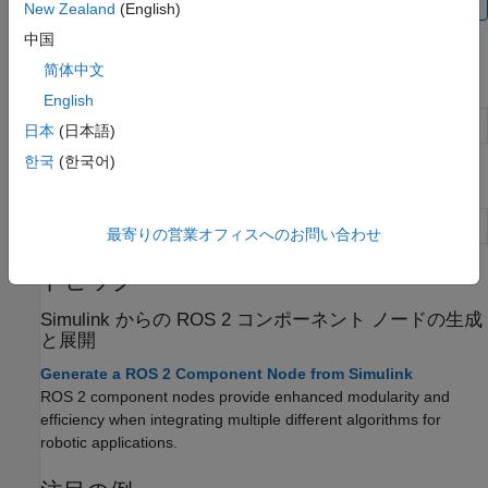
New Zealand
(English)
中国
简体中文
関数
English
C++ コード生成をサポートする関数
日本
(日本語)
한국
(한국어)
ブロック
C++ コード生成をサポートするブロック
最寄りの営業オフィスへのお問い合わせ
トピック
Simulink からの ROS 2 コンポーネント ノードの生成
と展開
Generate a ROS 2 Component Node from Simulink
ROS 2 component nodes provide enhanced modularity and
efficiency when integrating multiple different algorithms for
robotic applications.