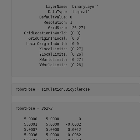
              LayerName: 'binaryLayer'

               DataType: 'logical'

           DefaultValue: 0

             Resolution: 1

               GridSize: [26 27]

    GridLocationInWorld: [0 0]

      GridOriginInLocal: [0 0]

     LocalOriginInWorld: [0 0]

           XLocalLimits: [0 27]

           YLocalLimits: [0 26]

           XWorldLimits: [0 27]

           YWorldLimits: [0 26]

robotPose = simulation.BicyclePose
robotPose = 
362×3
    5.0000    5.0000         0

    5.0001    5.0000   -0.0002

    5.0007    5.0000   -0.0012

    5.0036    5.0000   -0.0062
