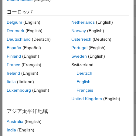
load 
exampleMaps.mat
ヨーロッパ
Belgium
(English)
Netherlands
(English)
開始位置とゴール位置を入力します。
Denmark
(English)
Norway
(English)
Deutschland
(Deutsch)
Österreich
(Deutsch)
startLoc = [5 5];

España
(Español)
Portugal
(English)
goalLoc = [12 3];
Finland
(English)
Sweden
(English)
インポートされるマップは、
、
および
simpleMap
complexMap
France
(Français)
Switzerland
です。
ternaryMap
Ireland
(English)
Deutsch
Italia
(Italiano)
English
Simulink モデルを開きます。
Luxembourg
(English)
Français
open_system(
'pathPlanningBicycleSimulinkModel.slx'
)
United Kingdom
(English)
アジア太平洋地域
モデルの概要
Australia
(English)
モデルは 4 つの主要な処理で構成されます。
India
(English)
計画