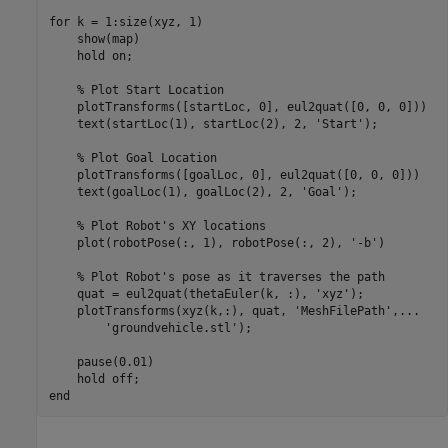
for
 k = 1:size(xyz, 1)

    show(map)

    hold 
on
;

% Plot Start Location
    plotTransforms([startLoc, 0], eul2quat([0, 0, 0]))

    text(startLoc(1), startLoc(2), 2, 
'Start'
);

% Plot Goal Location
    plotTransforms([goalLoc, 0], eul2quat([0, 0, 0]))

    text(goalLoc(1), goalLoc(2), 2, 
'Goal'
);

% Plot Robot's XY locations
    plot(robotPose(:, 1), robotPose(:, 2), 
'-b'
)

% Plot Robot's pose as it traverses the path
    quat = eul2quat(thetaEuler(k, :), 
'xyz'
);

    plotTransforms(xyz(k,:), quat, 
'MeshFilePath'
,
...
'groundvehicle.stl'
);

    pause(0.01)

    hold 
off
end