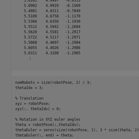
    5.0181    4.9997   -0.0313

    5.0902    4.9929   -0.1569

    5.4081    4.8311   -0.7849

    5.5189    4.6758   -1.1170

    5.5366    4.6356   -1.1930

    5.5512    4.5942   -1.2684

    5.5620    4.5581   -1.2917

    5.5722    4.5217   -1.2971

    5.5868    4.4697   -1.2984

    5.6055    4.4026   -1.2986

    5.6311    4.3108   -1.2985

      ⋮

numRobots = size(robotPose, 2) / 3;

thetaIdx = 3;

% Translation
xyz = robotPose;

xyz(:, thetaIdx) = 0;

% Rotation in XYZ euler angles
theta = robotPose(:,thetaIdx);

thetaEuler = zeros(size(robotPose, 1), 3 * size(theta, 2))
thetaEuler(:, end) = theta;
