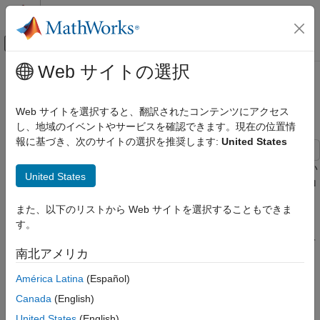
コンテンツへスキップ
MATLAB ヘルプ センター
オフキャンバス ナビゲーション メ
メインコンテンツ
Web サイトの選択
ドキュメンテーションのホーム
Simulink における二輪ロボットの
ロボティクスおよび自律システム
パスの計画
Web サイトを選択すると、翻訳されたコンテンツにアクセス
し、地域のイベントやサービスを確認できます。現在の位置情
Robotics System Toolbox
報に基づき、次のサイトの選択を推奨します:
United States
ロボットのモデル化
モバイル ロボットのモデル化
この例では、与えられたマップ上の 2 点の位置間で障害物のない
United States
パスを Simulink® で実行する方法を説明します。パスは確率的ロ
Simulink における二輪ロボットのパスの計
ード マップ (PRM) の計画アルゴリズム (
) を使
mobileRobotPRM)
画
また、以下のリストから Web サイトを選択することもできま
用して生成されます。このパスを通るための制御コマンドは、
項目一覧
す。
Pure Pursuit
コントローラー ブロックを使用して生成されま
マップと Simulink モデルの読み込み
す。二輪の運動学的運動モデルは、これらのコマンドに基づいて
南北アメリカ
モデルの概要
ロボットの運動をシミュレートします。
モデルの実行
América Latina
(Español)
マップと Simulink モデルの読み込み
ロボットの運動の可視化
Canada
(English)
MATLAB ワークスペースにマップを読み込みます。
United States
(English)