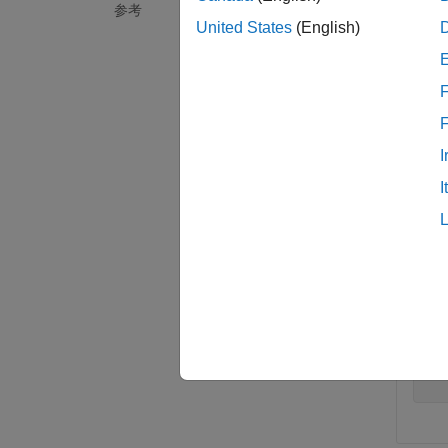
参考
例
United States
(English)
すべて
F
I
I
ax
qu
qu
  