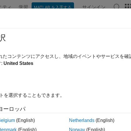
ニティ
学習
サインイン
MATLAB を入手する
ンテーション
例
関数
ブロック
アプリ
シーン
ng2quat
択
の回転の四元数への変換
されたコンテンツにアクセスし、地域のイベントやサービスを
:
United States
内をすべて折りたたむ
 axang2quat(axang)
イトを選択することもできます。
ヨーロッパ
は、軸角度形式
で与えられた回転を
axang2quat(
)
axang
axang
Belgium
(English)
Netherlands
(English)
Denmark
(English)
Norway
(English)