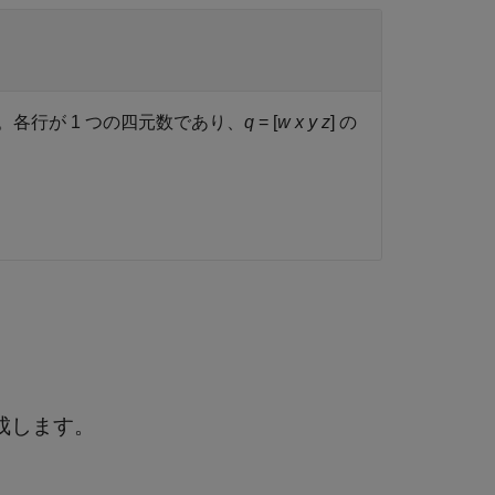
。各行が 1 つの四元数であり、
q
= [
w
x
y
z
] の
を生成します。