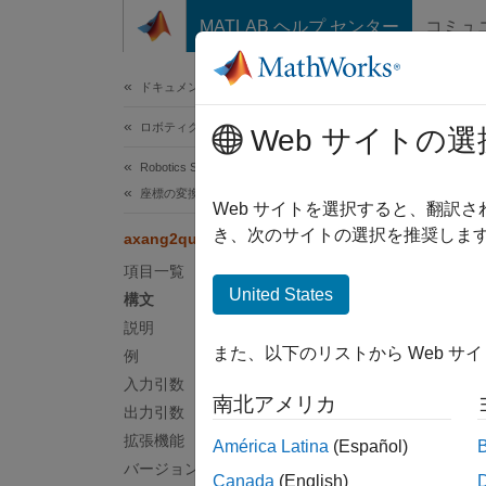
コンテンツへスキップ
MATLAB ヘルプ センター
コミュ
ドキュメ
ドキュメンテーションのホーム
ロボティクスおよび自律システム
axa
Web サイトの選
Robotics System Toolbox
座標の変換
軸角度
Web サイトを選択すると、翻訳
き、次のサイトの選択を推奨します
axang2quat
ページ
項目一覧
構文
United States
構文
説明
quat =
また、以下のリストから Web サ
例
説明
入力引数
南北アメリカ
= 
quat
出力引数
拡張機能
América Latina
(Español)
例
バージョン履歴
Canada
(English)