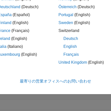
Deutschland
(Deutsch)
Österreich
(Deutsch)
España
(Español)
Portugal
(English)
折りたたむ
inland
(English)
Sweden
(English)
軸角度の回転の四元数への変換
France
(Français)
Switzerland
reland
(English)
Deutsch
talia
(Italiano)
English
Luxembourg
(English)
Français
ang = [1 0 0 pi/2];

at = axang2quat(axang)
United Kingdom
(English)
at = 
1×4
最寄りの営業オフィスへのお問い合わせ
  0.7071    0.7071         0         0
