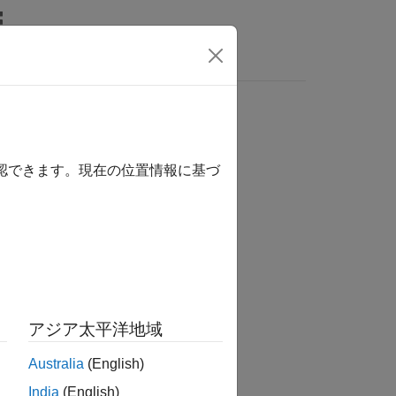
ビデオ
MATLAB Answers
確認できます。現在の位置情報に基づ
アジア太平洋地域
、四元数
に変換します。
quat
Australia
(English)
India
(English)