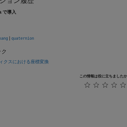
ジョン履歴
5a で導入
|
xang
quaternion
ック
ィクスにおける座標変換
この情報は役に立ちました