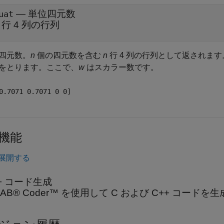
— 単位四元数
uat
行 4 列の行列
四元数。
n
個の四元数を含む
n
行 4 列の行列として返されます
をとります。ここで、
w
はスカラー数です。
0.7071 0.7071 0 0]
機能
展開する
++ コード生成
LAB® Coder™ を使用して C および C++ コード