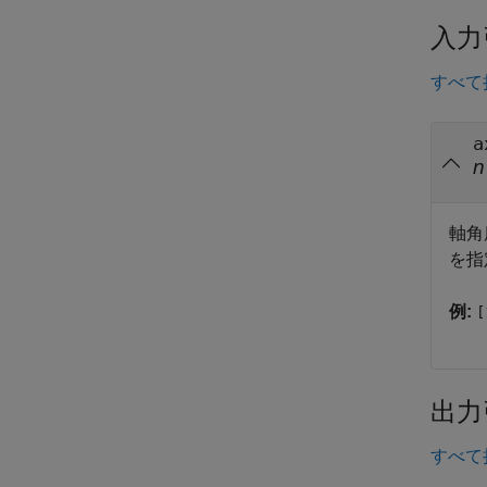
入力
すべて
a
n
軸角
を指
例:
[
出力
すべて