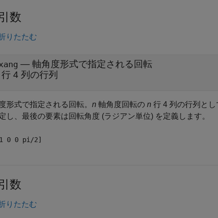
引数
折りたたむ
—
軸角度形式で指定される回転
xang
行 4 列の行列
度形式で指定される回転。
n
軸角度回転の
n
行 4 列の行列と
定し、最後の要素は回転角度 (ラジアン単位) を定義します。
1 0 0 pi/2]
引数
折りたたむ