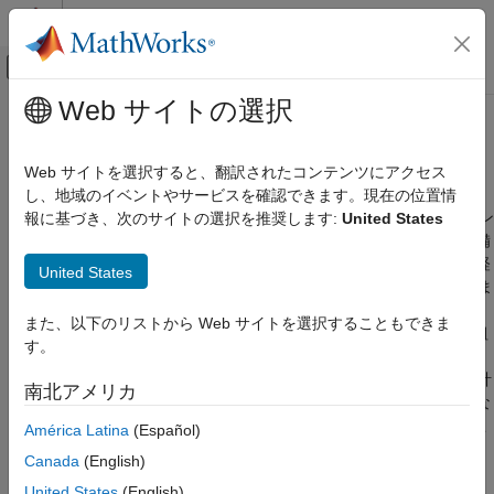
コンテンツへスキップ
MATLAB ヘルプ センター
オフキャンバス ナビゲーション メ
メインコンテンツ
Web サイトの選択
ドキュメンテーションのホーム
RoadRunner Scenario
入門
ロボティクスおよび自律システム
Web サイトを選択すると、翻訳されたコンテンツにアクセス
自動車
自動運転シミュレーションのシナリオ作成および再生
し、地域のイベントやサービスを確認できます。現在の位置情
RoadRunner Scenario
は、自動運転システムのシミュレーション
報に基づき、次のサイトの選択を推奨します:
United States
RoadRunner Scenario
やテストのためのシナリオを設計するためのプログラム API を備
カテゴリ
えた対話型のエディターです。この API を使用してアクター、経
United States
路、シナリオ ロジックを追加、クエリ、変更することができ、ま
RoadRunner Scenario 入門
た、手動によりそれらを作成、編集することができます。その
シナリオの設計とシミュレーション
また、以下のリストから Web サイトを選択することもできま
後、エディターで直接シナリオをシミュレーションできます。組
シナリオ データのインポート
す。
®
み込みのアクター アルゴリズムから選択することも、MATLAB
シナリオのエクスポート
®
および Simulink
を使用して独自のアクター アルゴリズムを設計
南北アメリカ
プログラミングを使用したシナリオ インタ
することもできます。この API は、バリエーションの作成、異な
ーフェイス
るシーンへのシナリオの配置、シナリオのシミュレーション、こ
América Latina
(Español)
MATLAB および Simulink によるアクターの
れらのエクスポートなどのワークフローを自動化できます。
シミュレーション
Canada
(English)
CARLA によるアクターのコシミュレーショ
United States
(English)