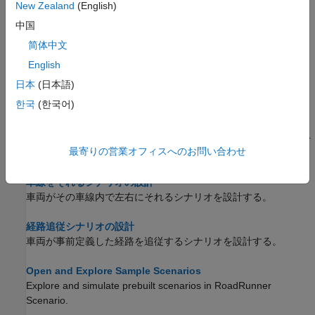
New Zealand
(English)
Explore Scenario Logic Phases and Attributes
中国
Explore a simple prebuilt scenario in RoadRunner Scenario to
简体中文
learn the basics of scenario logic design.
English
車線追従シナリオの設計
日本
(日本語)
車両がその車線を追従して速度を変更するシナリオを設計する。
한국
(한국어)
車線変更シナリオの設計
事前定義した経路を使用せずに車両が車線を変更するシナリオを
最寄りの営業オフィスへのお問い合わせ
設計する。
車線をそれるシナリオの設計
車両がその車線内で左右にそれるシナリオを設計する。
経路追従シナリオの設計
車両が事前定義した経路を追従するシナリオを設計する。
Open and Explore Sample Scenarios
Explore and simulate prebuilt scenarios in
RoadRunner
Scenario
.