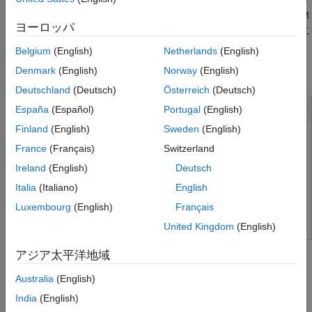
MATLAB および Simulink などの
RoadRunner
以外のシミュレー
ン
ターでシナリオをコシミュレーションしたり、シナリオを ASAM
ヨーロッパ
®
OpenSCENARIO
XML および DSL にエクスポートしたりするこ
とができます。エクスポートされたシナリオは、
CARLA
、
Belgium
(English)
Netherlands
(English)
®
esmini、IPG CarMaker
などの OpenSCENARIO 対応のシミュ
Denmark
(English)
Norway
(English)
レーターやプレーヤーと互換性があります。
Deutschland
(Deutsch)
Österreich
(Deutsch)
インストールと構成
España
(Español)
Portugal
(English)
Finland
(English)
Sweden
(English)
RoadRunner のインストールとアクティベーション
France
(Français)
Switzerland
RoadRunner の更新とアップグレードの取得
Ireland
(English)
Deutsch
RoadRunner プロジェクトとシーン システム
Italia
(Italiano)
English
Keyboard Shortcuts and Mouse Actions for RoadRunner
Luxembourg
(English)
Français
United Kingdom
(English)
チュートリアル
アジア太平洋地域
シンプルなシナリオの探索とシミュレーション
Australia
(English)
RoadRunner Scenario
でシンプルなプリビルド シナリオを探索
India
(English)
およびシミュレートしてシナリオ設計の基礎を学習する。