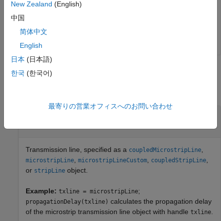
New Zealand
(English)
中国
pd = 

简体中文
English
日本
(日本語)
Input Arguments
한국
(한국어)
collapse all
最寄りの営業オフィスへのお問い合わせ
—
Transmission line
txline
transmission line object
Transmission line, specified as a
,
coupledMicrostripLine
,
,
,
microstripLine
microstripLineCustom
coupledStripLine
or
object.
stripLine
Example:
;
txline = microstripLine
calculates the propagation delay
propagationDelay(txline)
of the microstrip transmission line object with handle
.
txline