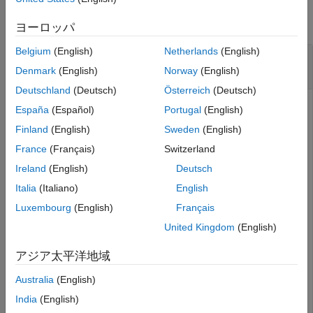
Input Arguments
Output Arguments
collapse all
ヨーロッパ
Version History
Belgium
(English)
Netherlands
(English)
See Also
Propagation Delay of Microstrip Transmission
Line
Denmark
(English)
Norway
(English)
Deutschland
(Deutsch)
Österreich
(Deutsch)
España
(Español)
Portugal
(English)
Create a microstrip transmission line with a copper trace of
Finland
(English)
Sweden
(English)
conductivity and thickness specified.
France
(Français)
Switzerland
Ireland
(English)
Deutsch
m = microstripLine;

Italia
(Italiano)
English
m.Conductor.Name = 
"Copper"
;

m.Conductor.Conductivity = 5.8e7;

Luxembourg
(English)
Français
m.Conductor.Thickness = 0.001;
United Kingdom
(English)
Calculate the propagation delay at 1 GHz.
アジア太平洋地域
Australia
(English)
freq = 1e9;

pd = propagationDelay(m,freq)
India
(English)