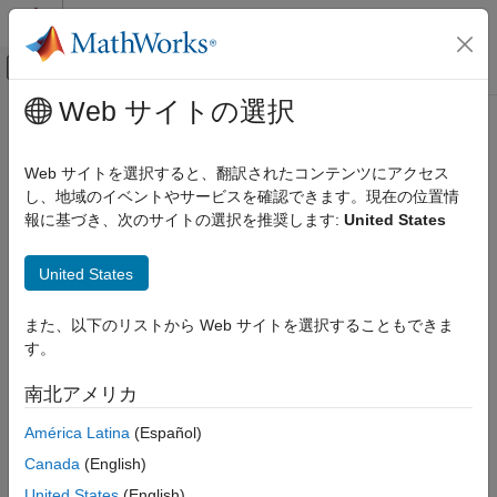
コンテンツへスキップ
MATLAB ヘルプ センター
オフキャンバス ナビゲーション メ
メインコンテンツ
Web サイトの選択
ドキュメンテーションのホーム
propagationDelay
RF and Mixed Signal
Web サイトを選択すると、翻訳されたコンテンツにアクセス
Compute propagation delay of transmission line
し、地域のイベントやサービスを確認できます。現在の位置情
RF PCB Toolbox
Since R2022b
報に基づき、次のサイトの選択を推奨します:
United States
PCB Components Catalog
collapse all in page
Transmission Lines
Syntax
United States
RF PCB Toolbox
pd = propagationDelay(txline,frequency)
Analysis and Verification
また、以下のリストから Web サイトを選択することもできま
Description
す。
propagationDelay
returns the
= propagationDelay(
,
)
pd
txline
frequency
南北アメリカ
propagation delay of a transmission line
ON THIS PAGE
Syntax
América Latina
(Español)
example
Description
Canada
(English)
Examples
Examples
United States
(English)