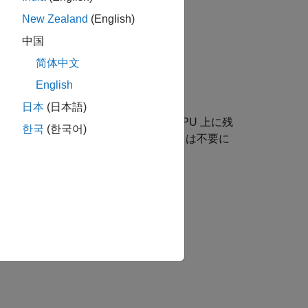
New Zealand
(English)
中国
简体中文
English
日本
(日本語)
を
に格納します。データは GPU 上に残
mxArray
한국
(한국어)
後では mxGPUArray オブジェクトは不要に