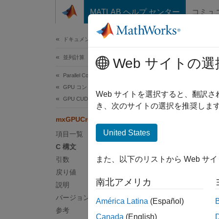
コンテンツへスキップ
MATLAB ヘルプ センター
コミュ
ドキュメ
ドキュメンテーションのホーム
並列計算
mxG
Web サイトの選
Parallel Computing Toolbox
GPU コンピューティング
GPU 
Web サイトを選択すると、翻訳
GPU CUDA および MEX プログラミング
き、次のサイトの選択を推奨します
C 
mxGPUCreateMxArrayOnGPU (C)
United States
項目一覧
#incl
C 構文
mxAr
また、以下のリストから Web サ
引数
戻り値
南北アメリカ
引数
説明
バージョン履歴
América Latina
(Español)
mgp
参考
mxGPUA
Canada
(English)