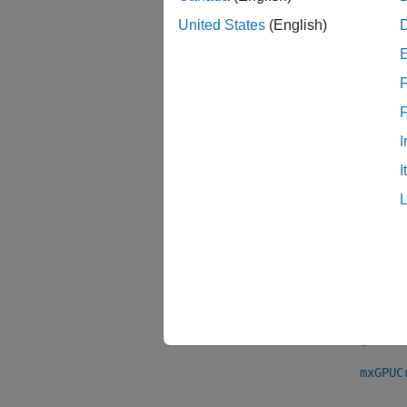
United States
(English)
戻り
GPU
F
説明
I
mxGPUC
I
り、M
なるた
バー
R201
参考
mxGPUC