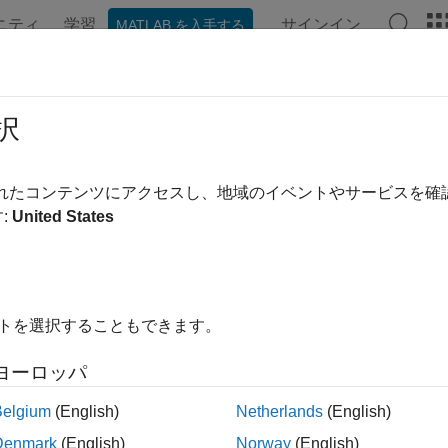
ニティ
学習
サインイン
MATLAB を入手する
ンテーション
例
関数
ビデオ
MATLAB Answers
PUCreateMxArrayOnGPU (C)
択
データを MATLAB に返すための mxArray を作成する
されたコンテンツにアクセスし、地域のイベントやサービスを
:
United States
構文
ude "gpu/mxGPUArray.h"

ray* mxGPUCreateMxArrayOnGPU(mxGPUArray const * const mg
イトを選択することもできます。
ヨーロッパ
Belgium
(English)
Netherlands
(English)
へのポインター。
rray
Denmark
(English)
Norway
(English)