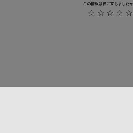
この情報は役に立ちました
法コピー防止
アプリケーション ステータス
お問い合わせ