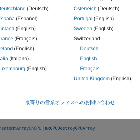
Deutschland
(Deutsch)
Österreich
(Deutsch)
値
España
(Español)
Portugal
(English)
 データが含まれる
オブジェクトへのポインター。
mxArray
inland
(English)
Sweden
(English)
France
(Français)
Switzerland
reland
(English)
Deutsch
は MATLAB への戻り値として
reateMxArrayOnGPU
mxGPUArray
talia
(Italiano)
English
ATLAB に返されるクラスは
となります。この呼び出しの
gpuArray
Luxembourg
(English)
Français
め、破棄することができます。
United Kingdom
(English)
ジョン履歴
3a で導入
最寄りの営業オフィスへのお問い合わせ
|
reateMxArrayOnCPU
mxGPUDestroyGPUArray