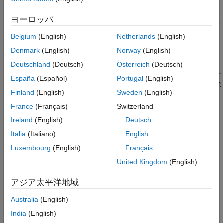
戻り値
ヨーロッパ
GPU データのコピーである CPU のデータを内容とする
mxArray
オブジェクトへのポインター。
Belgium
(English)
Netherlands
(English)
Denmark
(English)
Norway
(English)
説明
Deutschland
(Deutsch)
Österreich
(Deutsch)
は指定された
の GPU デー
mxGPUCreateMxArrayOnCPU
mxGPUArray
España
(Español)
Portugal
(English)
タを MATLAB への戻り値として CPU 上の
にコピーしま
mxArray
Finland
(English)
Sweden
(English)
す。これは関数
と似ています。この関数を呼び出した
gather
後、入力の mxGPUArray オブジェクトは不要になるため、
France
(Français)
Switzerland
で削除できます。
mxGPUDestroyGPUArray
Ireland
(English)
Deutsch
Italia
(Italiano)
English
バージョン履歴
Luxembourg
(English)
Français
R2013a で導入
United Kingdom
(English)
参考
アジア太平洋地域
|
mxGPUCreateMxArrayOnGPU
mxGPUDestroyGPUArray
Australia
(English)
India
(English)
この情報は役に立ちましたか？