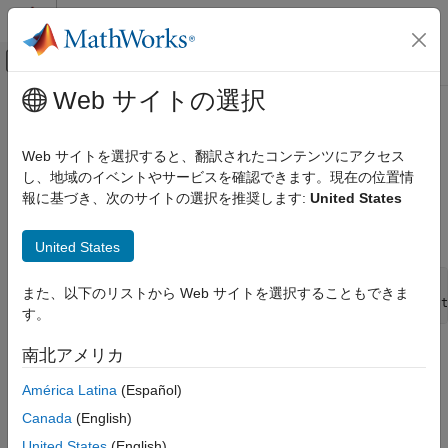
コンテンツへスキップ
MATLAB ヘルプ センター
オフキャンバス ナビゲーション メ
メインコンテンツ
Web サイトの選択
ドキュメンテーションのホーム
mxGPUCreateMxArrayOnCPU (C)
並列計算
Web サイトを選択すると、翻訳されたコンテンツにアクセス
GPU からのデータを内容とする CPU データを MATLAB に返す
し、地域のイベントやサービスを確認できます。現在の位置情
Parallel Computing Toolbox
ための mxArray を作成する
報に基づき、次のサイトの選択を推奨します:
United States
GPU コンピューティング
GPU CUDA および MEX プログラミング
C 構文
United States
mxGPUCreateMxArrayOnCPU (C)
#include "gpu/mxGPUArray.h"

また、以下のリストから Web サイトを選択することもできま
項目一覧
mxArray* mxGPUCreateMxArrayOnCPU(mxGPUArray const * const
す。
C 構文
引数
引数
南北アメリカ
戻り値
América Latina
(Español)
説明
mgp
へのポインター。
mxGPUArray
バージョン履歴
Canada
(English)
参考
United States
(English)